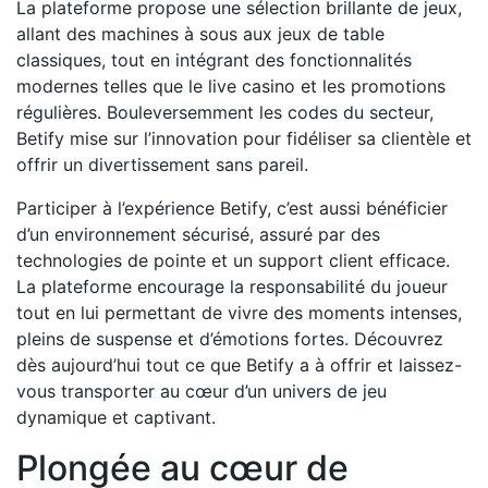
La plateforme propose une sélection brillante de jeux,
allant des machines à sous aux jeux de table
classiques, tout en intégrant des fonctionnalités
modernes telles que le live casino et les promotions
régulières. Bouleversemment les codes du secteur,
Betify mise sur l’innovation pour fidéliser sa clientèle et
offrir un divertissement sans pareil.
Participer à l’expérience Betify, c’est aussi bénéficier
d’un environnement sécurisé, assuré par des
technologies de pointe et un support client efficace.
La plateforme encourage la responsabilité du joueur
tout en lui permettant de vivre des moments intenses,
pleins de suspense et d’émotions fortes. Découvrez
dès aujourd’hui tout ce que Betify a à offrir et laissez-
vous transporter au cœur d’un univers de jeu
dynamique et captivant.
Plongée au cœur de