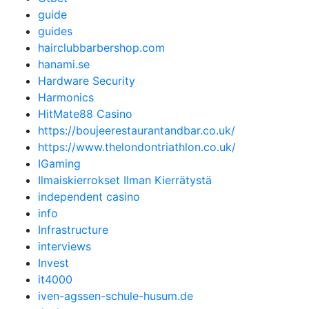
guide
guides
hairclubbarbershop.com
hanami.se
Hardware Security
Harmonics
HitMate88 Casino
https://boujeerestaurantandbar.co.uk/
https://www.thelondontriathlon.co.uk/
IGaming
Ilmaiskierrokset Ilman Kierrätystä
independent casino
info
Infrastructure
interviews
Invest
it4000
iven-agssen-schule-husum.de