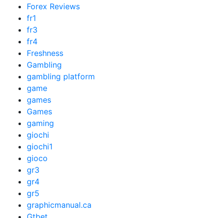
Forex Reviews
fr1
fr3
fr4
Freshness
Gambling
gambling platform
game
games
Games
gaming
giochi
giochi1
gioco
gr3
gr4
gr5
graphicmanual.ca
Gtbet