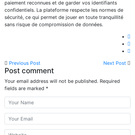
paiement reconnues et de garder vos identifiants
confidentiels. La plateforme respecte les normes de
sécurité, ce qui permet de jouer en toute tranquillité
sans risque de compromission de données.
Previous Post
Next Post
Post comment
Your email address will not be published. Required
fields are marked
*