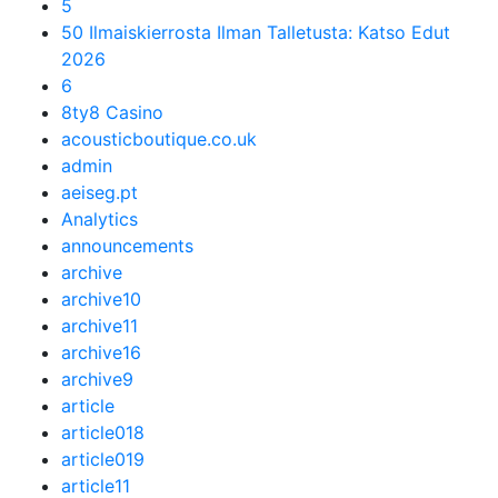
5
50 Ilmaiskierrosta Ilman Talletusta: Katso Edut
2026
6
8ty8 Casino
acousticboutique.co.uk
admin
aeiseg.pt
Analytics
announcements
archive
archive10
archive11
archive16
archive9
article
article018
article019
article11