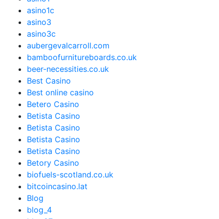
asino1c
asino3
asino3c
aubergevalcarroll.com
bamboofurnitureboards.co.uk
beer-necessities.co.uk
Best Casino
Best online casino
Betero Casino
Betista Casino
Betista Casino
Betista Casino
Betista Casino
Betory Casino
biofuels-scotland.co.uk
bitcoincasino.lat
Blog
blog_4