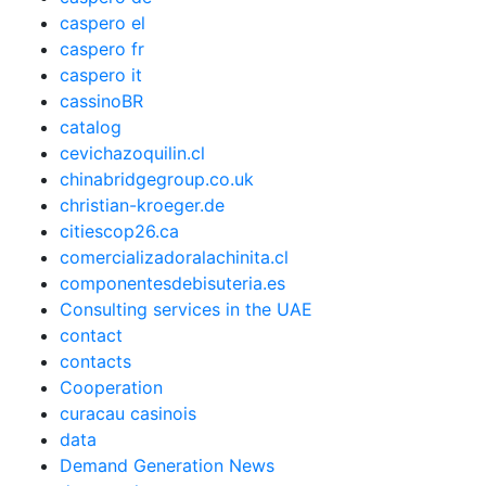
caspero el
caspero fr
caspero it
cassinoBR
catalog
cevichazoquilin.cl
chinabridgegroup.co.uk
christian-kroeger.de
citiescop26.ca
comercializadoralachinita.cl
componentesdebisuteria.es
Consulting services in the UAE
contact
contacts
Cooperation
curacau casinois
data
Demand Generation News