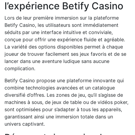
l’expérience Betify Casino
Lors de leur première immersion sur la plateforme
Betify Casino, les utilisateurs sont immédiatement
séduits par une interface intuitive et conviviale,
conçue pour offrir une expérience fluide et agréable.
La variété des options disponibles permet à chaque
joueur de trouver facilement ses jeux favoris et de se
lancer dans une aventure ludique sans aucune
complication.
Betify Casino propose une plateforme innovante qui
combine technologies avancées et un catalogue
diversifié d’offres. Les zones de jeu, qu’il s’agisse de
machines à sous, de jeux de table ou de vidéos poker,
sont optimisées pour s’adapter à tous les appareils,
garantissant ainsi une immersion totale dans un
univers captivant.