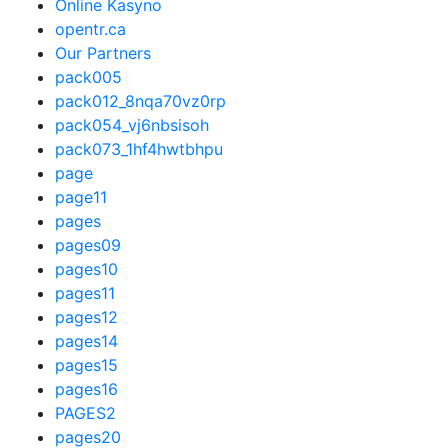
Online Kasyno
opentr.ca
Our Partners
pack005
pack012_8nqa70vz0rp
pack054_vj6nbsisoh
pack073_1hf4hwtbhpu
page
page11
pages
pages09
pages10
pages11
pages12
pages14
pages15
pages16
PAGES2
pages20