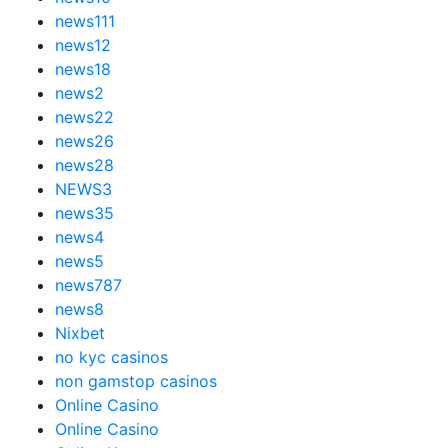
news111
news12
news18
news2
news22
news26
news28
NEWS3
news35
news4
news5
news787
news8
Nixbet
no kyc casinos
non gamstop casinos
Online Casino
Online Casino