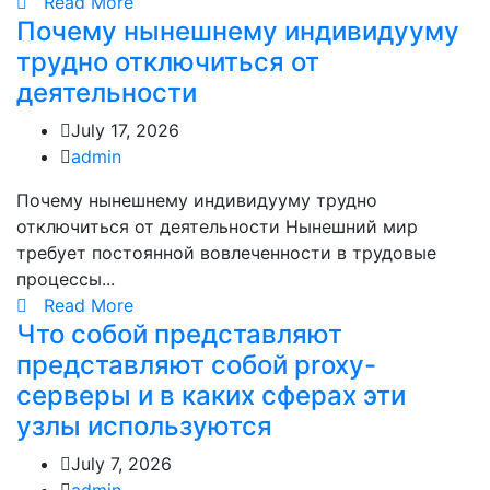
Read More
Почему нынешнему индивидууму
трудно отключиться от
деятельности
July 17, 2026
admin
Почему нынешнему индивидууму трудно
отключиться от деятельности Нынешний мир
требует постоянной вовлеченности в трудовые
процессы...
Read More
Что собой представляют
представляют собой proxy-
серверы и в каких сферах эти
узлы используются
July 7, 2026