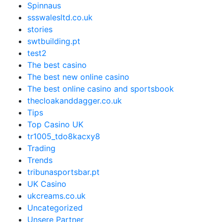
Spinnaus
ssswalesltd.co.uk
stories
swtbuilding.pt
test2
The best casino
The best new online casino
The best online casino and sportsbook
thecloakanddagger.co.uk
Tips
Top Casino UK
tr1005_tdo8kacxy8
Trading
Trends
tribunasportsbar.pt
UK Casino
ukcreams.co.uk
Uncategorized
Unsere Partner