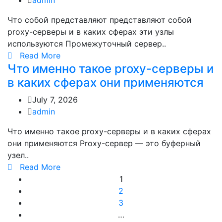
admin
Что собой представляют представляют собой
proxy-серверы и в каких сферах эти узлы
используются Промежуточный сервер..
Read More
Что именно такое proxy-серверы и
в каких сферах они применяются
July 7, 2026
admin
Что именно такое proxy-серверы и в каких сферах
они применяются Proxy-сервер — это буферный
узел..
Read More
1
2
3
…