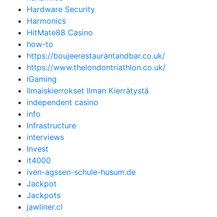
Hardware Security
Harmonics
HitMate88 Casino
how-to
https://boujeerestaurantandbar.co.uk/
https://www.thelondontriathlon.co.uk/
IGaming
Ilmaiskierrokset Ilman Kierrätystä
independent casino
info
Infrastructure
interviews
Invest
it4000
iven-agssen-schule-husum.de
Jackpot
Jackpots
jawliner.cl