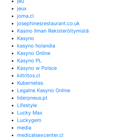
jeu
jeux
joma.cl
josephinesrestaurant.co.uk
Kasino Ilman Rekisteröitymistä
Kasyno
kasyno holandia
Kasyno Online
Kasyno PL
Kasyno w Polsce
kiltritos.cl
Kubernetes
Legalne Kasyno Online
liderpneus.pt
Lifestyle
Lucky Max
Luckygem
media
medicalsexcenter.cl