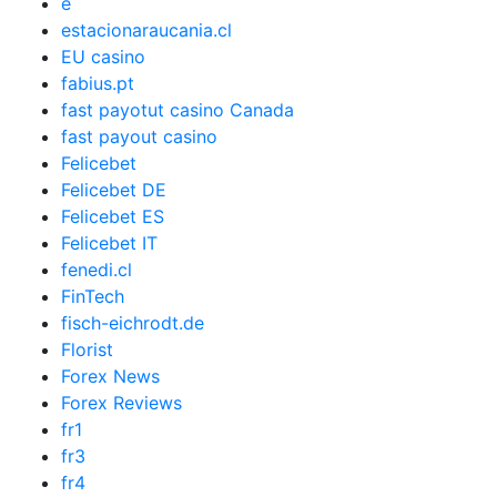
e
estacionaraucania.cl
EU casino
fabius.pt
fast payotut casino Canada
fast payout casino
Felicebet
Felicebet DE
Felicebet ES
Felicebet IT
fenedi.cl
FinTech
fisch-eichrodt.de
Florist
Forex News
Forex Reviews
fr1
fr3
fr4