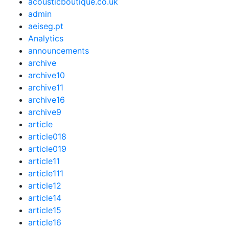
acousticboutique.co.uk
admin
aeiseg.pt
Analytics
announcements
archive
archive10
archive11
archive16
archive9
article
article018
article019
article11
article111
article12
article14
article15
article16