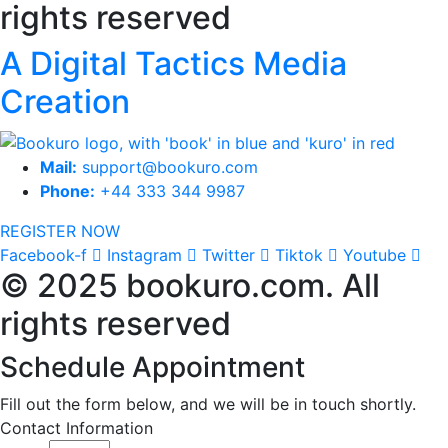
rights reserved
A Digital Tactics Media
Creation
Mail:
support@bookuro.com
Phone:
+44 333 344 9987
REGISTER NOW
Facebook-f
Instagram
Twitter
Tiktok
Youtube
© 2025 bookuro.com. All
rights reserved
Schedule Appointment
Fill out the form below, and we will be in touch shortly.
Contact Information