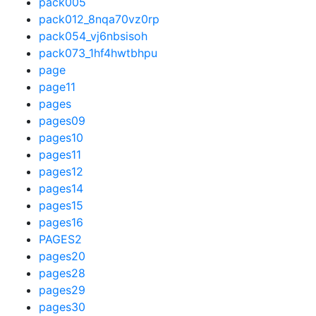
pack005
pack012_8nqa70vz0rp
pack054_vj6nbsisoh
pack073_1hf4hwtbhpu
page
page11
pages
pages09
pages10
pages11
pages12
pages14
pages15
pages16
PAGES2
pages20
pages28
pages29
pages30