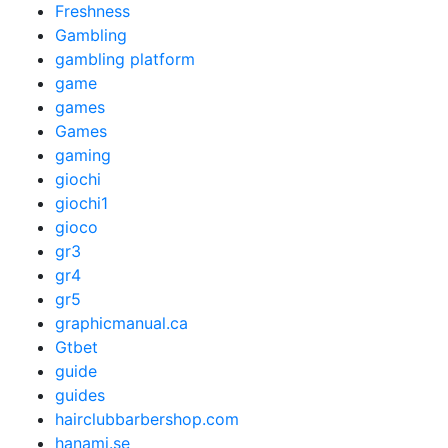
Freshness
Gambling
gambling platform
game
games
Games
gaming
giochi
giochi1
gioco
gr3
gr4
gr5
graphicmanual.ca
Gtbet
guide
guides
hairclubbarbershop.com
hanami.se