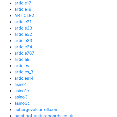
article17
article19
ARTICLE2
article21
article23
article32
article33
article34
article787
article9
articles
articles_3
articles14
asino1
asino1c
asino3
asino3c
aubergevalcarroll.com
bamboofurnitureboards.co.uk