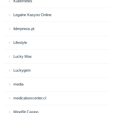
Kubernetes
Legalne Kasyno Online
liderpneus.pt
Lifestyle
Lucky Max
Luckygem
media
medicalsexcenter.cl
MineBit Casino