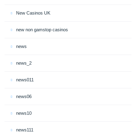
New Casinos UK
new non gamstop casinos
news
news_2
news011
news06
news10
news111