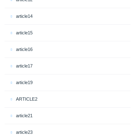
article14
article15
article16
article17
article19
ARTICLE2
article21
article23