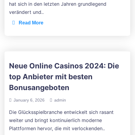
hat sich in den letzten Jahren grundlegend
verändert und..
Read More
Neue Online Casinos 2024: Die
top Anbieter mit besten
Bonusangeboten
January 6, 2026
admin
Die Glücksspielbranche entwickelt sich rasant
weiter und bringt kontinuierlich moderne
Plattformen hervor, die mit verlockenden..