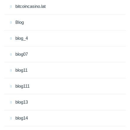
bitcoincasino.lat
Blog
blog_4
blog07
blog11
blog111
blog13
blog14