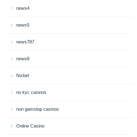
news4
news5
news787
news8
Nixbet
no kyc casinos
non gamstop casinos
Online Casino