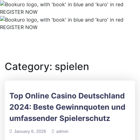
REGISTER NOW
REGISTER NOW
Category:
spielen
Top Online Casino Deutschland
2024: Beste Gewinnquoten und
umfassender Spielerschutz
January 6, 2026
admin