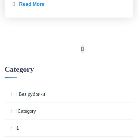
Read More
Category
! Без рубрики
!Category
1