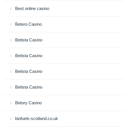
Best online casino
Betero Casino
Betista Casino
Betista Casino
Betista Casino
Betista Casino
Betory Casino
biofuels-scotland.co.uk