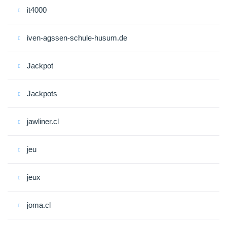
it4000
iven-agssen-schule-husum.de
Jackpot
Jackpots
jawliner.cl
jeu
jeux
joma.cl