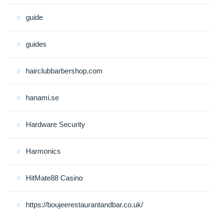
guide
guides
hairclubbarbershop.com
hanami.se
Hardware Security
Harmonics
HitMate88 Casino
https://boujeerestaurantandbar.co.uk/