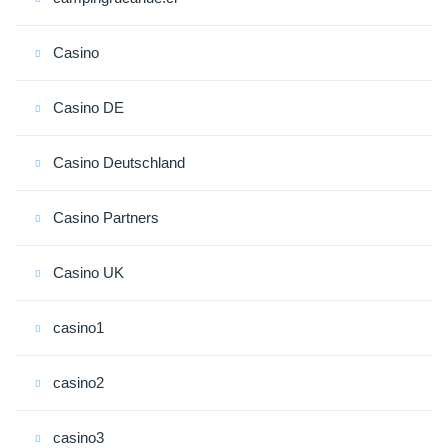
Casino
Casino DE
Casino Deutschland
Casino Partners
Casino UK
casino1
casino2
casino3