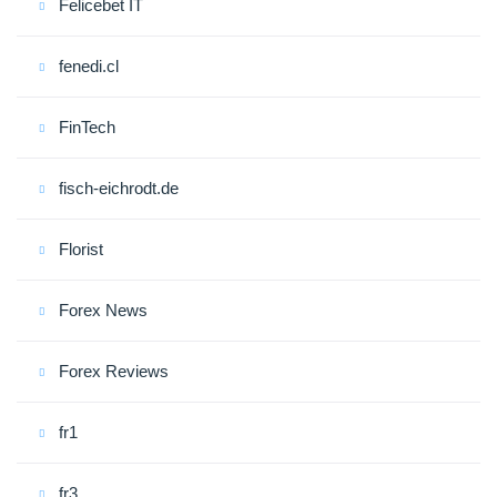
Felicebet IT
fenedi.cl
FinTech
fisch-eichrodt.de
Florist
Forex News
Forex Reviews
fr1
fr3