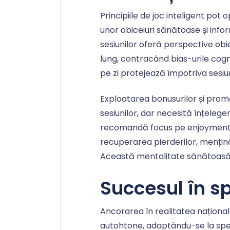
Principiile de joc inteligent pot
unor obiceiuri sănătoase și info
sesiunilor oferă perspective o
lung, contracând bias-urile cogn
pe zi protejează împotriva sesiu
Exploatarea bonusurilor și promo
sesiunilor, dar necesită înțelege
recomandă focus pe enjoyment-
recuperarea pierderilor, menținâ
Această mentalitate sănătoas
Succesul în s
Ancorarea în realitatea național
autohtone, adaptându-se la spe