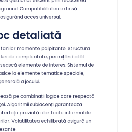
ste gestionat eficient prin reducerea
kground. Compatibilitatea extinsă
 asigurând acces universal.
oc detaliată
 fanilor momente palpitante. Structura
eluri de complexitate, permițând atât
 găsească elemente de interes. Sistemul de
clasice la elemente tematice speciale,
enerală a jocului.
ează pe combinații logice care respectă
nței. Algoritmii subiacenți garantează
interfața prezintă clar toate informațiile
ilor. Volatilitatea echilibrată asigură un
esante.