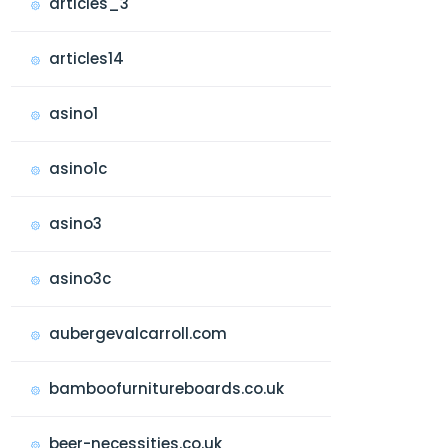
articles_3
articles14
asino1
asino1c
asino3
asino3c
aubergevalcarroll.com
bamboofurnitureboards.co.uk
beer-necessities.co.uk