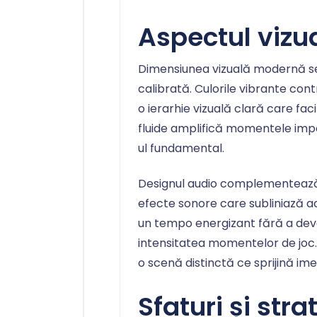
Aspectul vizua
Dimensiunea vizuală modernă se
calibrată. Culorile vibrante cont
o ierarhie vizuală clară care facil
fluide amplifică momentele imp
ul fundamental.
Designul audio complementează
efecte sonore care subliniază ac
un tempo energizant fără a deve
intensitatea momentelor de joc.
o scenă distinctă ce sprijină ime
Sfaturi și stra