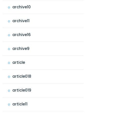
archive10
archive11
archive16
archive9
article
article018
article019
article11