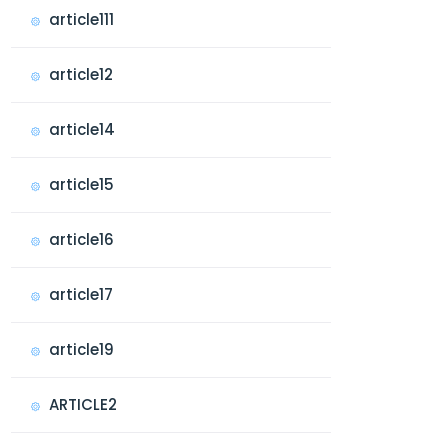
article111
article12
article14
article15
article16
article17
article19
ARTICLE2