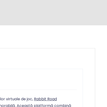
in
or virtuale de joc,
Rabbit Road
morabilă. Această platformă combină