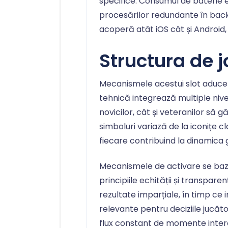
specifice. Consumul de baterie e
procesărilor redundante în bac
acoperă atât iOS cât și Android,
Structura de j
Mecanismele acestui slot aduce
tehnică integrează multiple niv
novicilor, cât și veteranilor să
simboluri variază de la iconițe 
fiecare contribuind la dinamica g
Mecanismele de activare se baz
principiile echității și transpare
rezultate imparțiale, în timp ce 
relevante pentru deciziile jucător
flux constant de momente inter