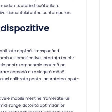
i moderne, oferind jucătorilor o
 divertismentului online contemporan.
dispozitive
abilitate deplină, transpunând
isuri semnificative. Interfața touch-
lele pentru ergonomie maximă pe
erare comodă cu o singură mână.
siuni calibrate pentru acuratețea input-
tivele mobile menține framerate-uri
mid-range, datorită optimizărilor