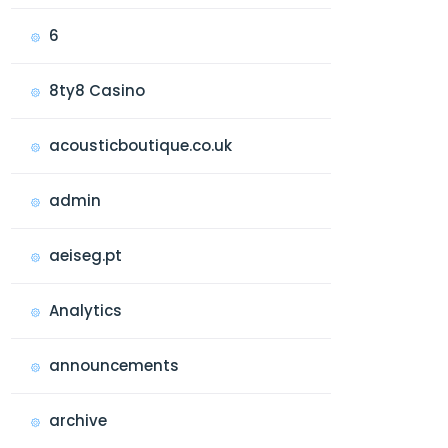
6
8ty8 Casino
acousticboutique.co.uk
admin
aeiseg.pt
Analytics
announcements
archive