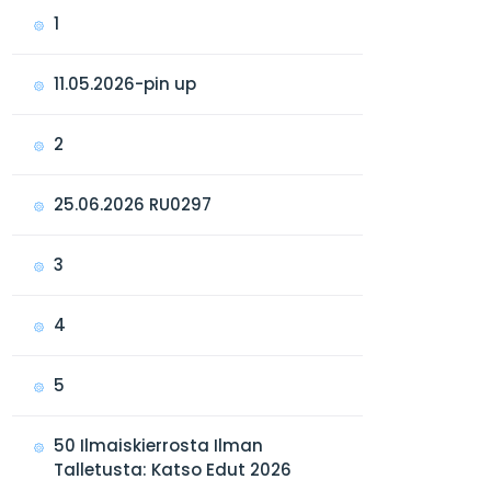
1
11.05.2026-pin up
2
25.06.2026 RU0297
3
4
5
50 Ilmaiskierrosta Ilman
Talletusta: Katso Edut 2026