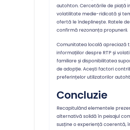
autohton. Cercetările de piață i
volatilitate medie-ridicată și te
ofertă le îndeplinește. Ratele de
confirmă rezonanța propunerii.
Comunitatea locală apreciază t
informațiilor despre RTP și vola
familiare și disponibilitatea sup
de adopție. Acești factori contri
preferințelor utilizatorilor autoht
Concluzie
Recapitulând elementele prezen
alternativă solidă în peisajul co
susține o experiență coerentă, î