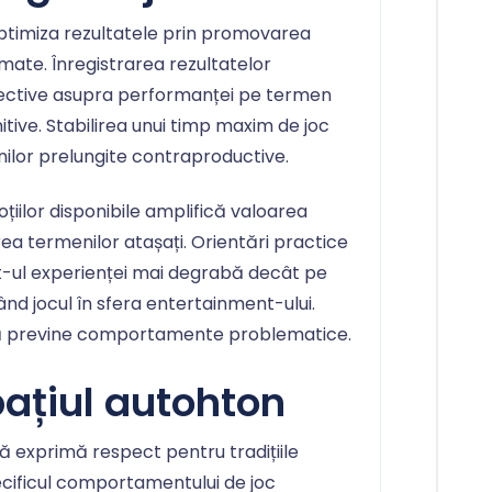
 optimiza rezultatele prin promovarea
rmate. Înregistrarea rezultatelor
biective asupra performanței pe termen
itive. Stabilirea unui timp maxim de joc
nilor prelungite contraproductive.
țiilor disponibile amplifică valoarea
rea termenilor atașați. Orientări practice
ul experienței mai degrabă decât pe
nd jocul în sfera entertainment-ului.
ă previne comportamente problematice.
pațiul autohton
ă exprimă respect pentru tradițiile
cificul comportamentului de joc