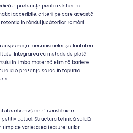
ndică o preferință pentru sloturi cu
matici accesibile, criterii pe care această
 retenție în rândul jucătorilor români
ransparența mecanismelor și claritatea
tilitate. Integrarea cu metode de plată
ortului în limba maternă elimină bariere
buie la o prezență solidă în topurile
oni.
tate, observăm că constituie o
mpetitiv actual. Structura tehnică solidă
n timp ce varietatea feature-urilor