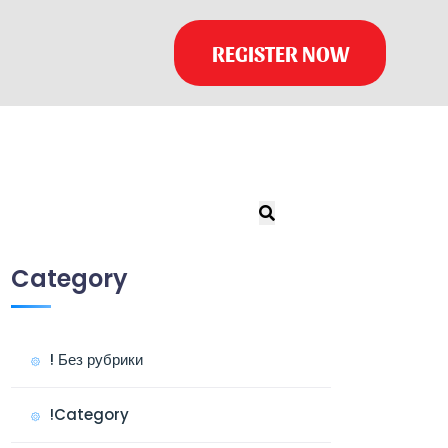
REGISTER NOW
Category
! Без рубрики
!Category