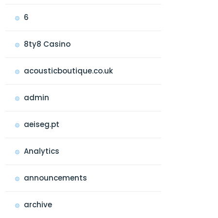
6
8ty8 Casino
acousticboutique.co.uk
admin
aeiseg.pt
Analytics
announcements
archive