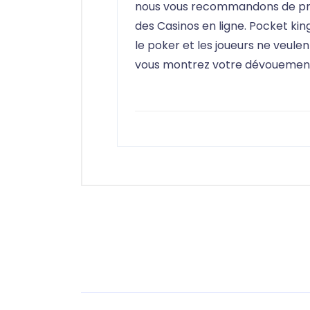
nous vous recommandons de pro
des Casinos en ligne. Pocket kin
le poker et les joueurs ne veulen
vous montrez votre dévouemen