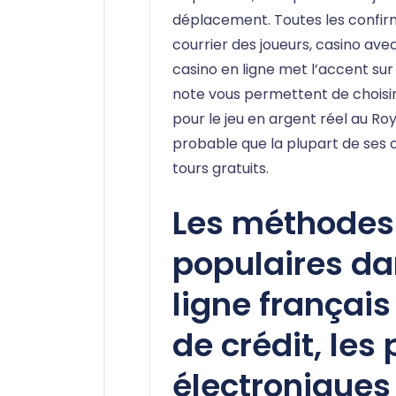
déplacement. Toutes les confir
courrier des joueurs, casino ave
casino en ligne met l’accent sur
note vous permettent de choisir 
pour le jeu en argent réel au Ro
probable que la plupart de ses 
tours gratuits.
Les méthodes 
populaires da
ligne français
de crédit, les 
électroniques