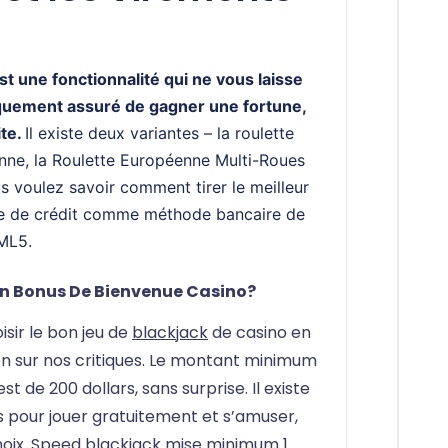
t une fonctionnalité qui ne vous laisse
iquement assuré de gagner une fortune,
ite.
Il existe deux variantes – la roulette
enne, la Roulette Européenne Multi-Roues
s voulez savoir comment tirer le meilleur
arte de crédit comme méthode bancaire de
TML5.
Un Bonus De Bienvenue Casino?
sir le bon jeu de
blackjack
de casino en
lyon sur nos critiques. Le montant minimum
 de 200 dollars, sans surprise. Il existe
pour jouer gratuitement et s’amuser,
oix. Speed blackjack mise minimum 1