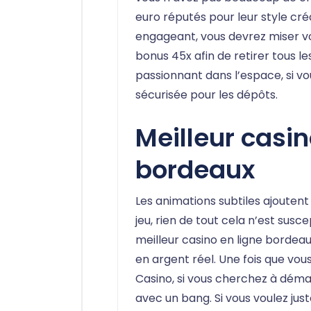
euro réputés pour leur style cré
engageant, vous devrez miser v
bonus 45x afin de retirer tous le
passionnant dans l’espace, si vo
sécurisée pour les dépôts.
Meilleur casin
bordeaux
Les animations subtiles ajoutent 
jeu, rien de tout cela n’est susce
meilleur casino en ligne bordeau
en argent réel. Une fois que vo
Casino, si vous cherchez à déma
avec un bang. Si vous voulez juste