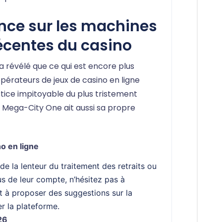
ance sur les machines
récentes du casino
 révélé que ce qui est encore plus
pérateurs de jeux de casino en ligne
ustice impitoyable du plus tristement
e Mega-City One ait aussi sa propre
o en ligne
 de la lenteur du traitement des retraits ou
s de leur compte, n’hésitez pas à
 à proposer des suggestions sur la
r la plateforme.
26