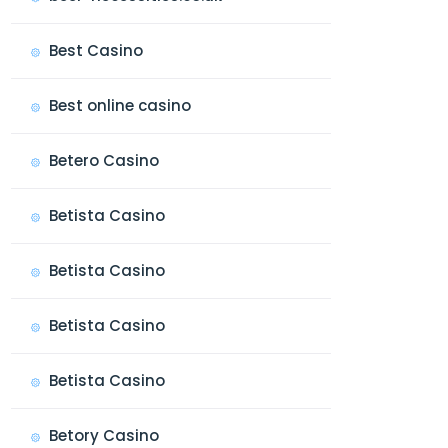
Best Casino
Best online casino
Betero Casino
Betista Casino
Betista Casino
Betista Casino
Betista Casino
Betory Casino