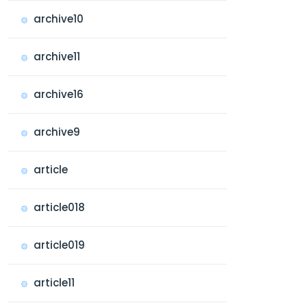
archive10
archive11
archive16
archive9
article
article018
article019
article11