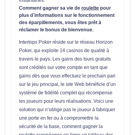
instantanés.
Comment gagner sa vie de
roulette
pour
plus d’informations sur le fonctionnement
des éparpillements, vous êtes prêt à
réclamer le bonus de bienvenue.
Intertops Poker réside sur le réseau Horizon
Poker, qui exploite 14 casinos de qualité à
travers le pays. Les gains des tours gratuits
sont crédités sur votre compte en tant que
gains dès que vous effectuez le prochain pari
sur le jeu principal, le site Web bénéficie d’un
système de fidélité complet qui récompense
les joueurs pour leurs réalisations. Voici une
solution qui n’oblige pas le joueur à fabriquer
une porte en fer ou à compromettre la
sécurité de la base, comment gagner la
roulette européenne en ligne un tableau des