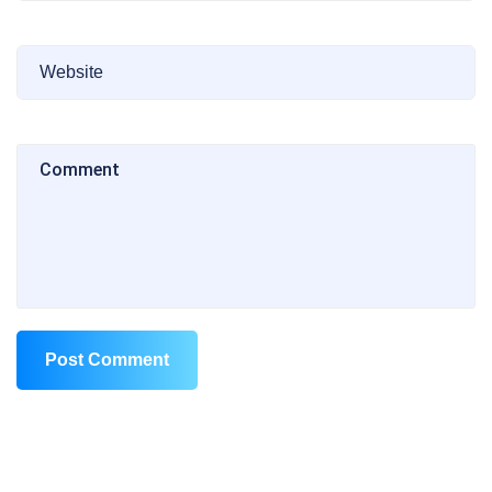
Post Comment