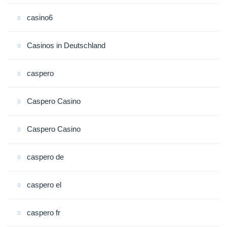
casino6
Casinos in Deutschland
caspero
Caspero Casino
Caspero Casino
caspero de
caspero el
caspero fr