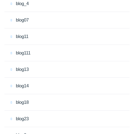
blog_4
blog07
blog11
blog111
blog13
blog14
blog18
blog23