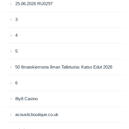
25.06.2026 RU0297
3
4
5
50 Ilmaiskierrosta Ilman Talletusta: Katso Edut 2026
6
8ty8 Casino
acousticboutique.co.uk