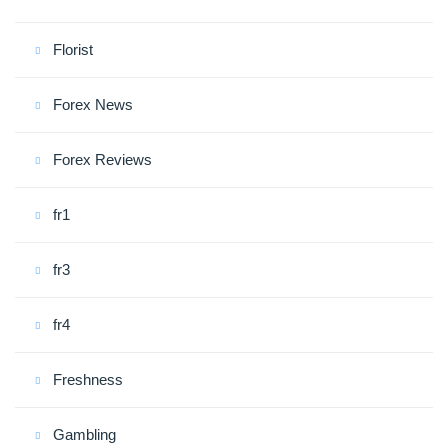
Florist
Forex News
Forex Reviews
fr1
fr3
fr4
Freshness
Gambling