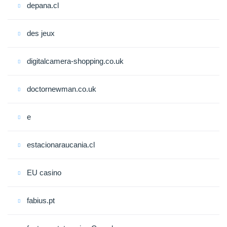
depana.cl
des jeux
digitalcamera-shopping.co.uk
doctornewman.co.uk
e
estacionaraucania.cl
EU casino
fabius.pt