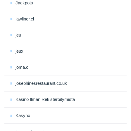
Jackpots
jawliner.cl
jeu
jeux
joma.cl
josephinesrestaurant.co.uk
Kasino Ilman Rekisteröitymistä
Kasyno