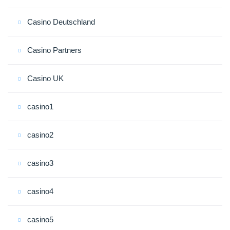
Casino Deutschland
Casino Partners
Casino UK
casino1
casino2
casino3
casino4
casino5