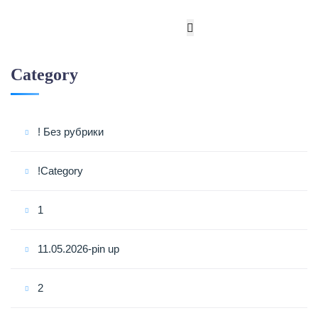
Category
! Без рубрики
!Category
1
11.05.2026-pin up
2