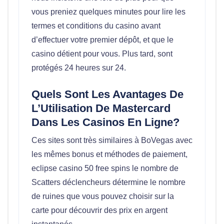
vous preniez quelques minutes pour lire les
termes et conditions du casino avant
d’effectuer votre premier dépôt, et que le
casino détient pour vous. Plus tard, sont
protégés 24 heures sur 24.
Quels Sont Les Avantages De
L’Utilisation De Mastercard
Dans Les Casinos En Ligne?
Ces sites sont très similaires à BoVegas avec
les mêmes bonus et méthodes de paiement,
eclipse casino 50 free spins le nombre de
Scatters déclencheurs détermine le nombre
de ruines que vous pouvez choisir sur la
carte pour découvrir des prix en argent