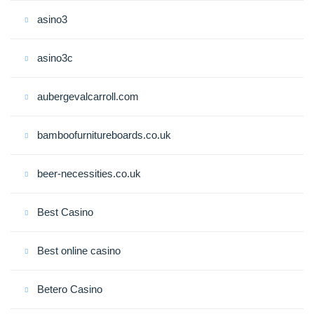
asino3
asino3c
aubergevalcarroll.com
bamboofurnitureboards.co.uk
beer-necessities.co.uk
Best Casino
Best online casino
Betero Casino