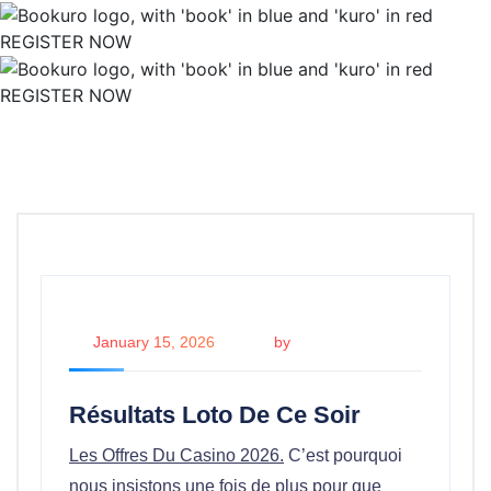
REGISTER NOW
REGISTER NOW
January 15, 2026
by
Service Bot
Résultats Loto De Ce Soir
Les Offres Du Casino 2026.
C’est pourquoi
nous insistons une fois de plus pour que