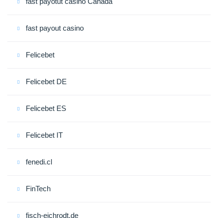
fast payotut casino Canada
fast payout casino
Felicebet
Felicebet DE
Felicebet ES
Felicebet IT
fenedi.cl
FinTech
fisch-eichrodt.de