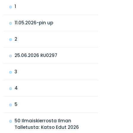
1
11.05.2026-pin up
2
25.06.2026 RU0297
3
4
5
50 Ilmaiskierrosta Ilman
Talletusta: Katso Edut 2026