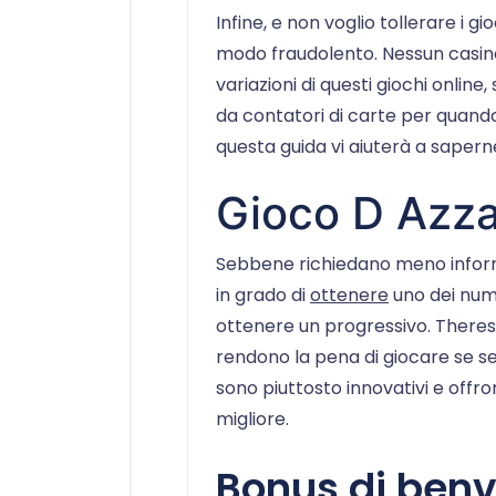
Infine, e non voglio tollerare i g
modo fraudolento. Nessun casi
variazioni di questi giochi online
da contatori di carte per quand
questa guida vi aiuterà a saperne d
Gioco D Azz
Sebbene richiedano meno informa
in grado di
ottenere
uno dei nume
ottenere un progressivo. Theres nu
rendono la pena di giocare se se
sono piuttosto innovativi e offr
migliore.
Bonus di benv