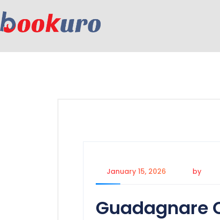
January 15, 2026
by
Serv
Guadagnare C