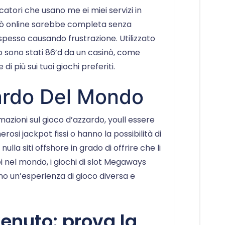
iocatori che usano me ei miei servizi in
nò online sarebbe completa senza
, spesso causando frustrazione. Utilizzato
o sono stati 86’d da un casinò, come
i più sui tuoi giochi preferiti.
ardo Del Mondo
zioni sul gioco d’azzardo, youll essere
rosi jackpot fissi o hanno la possibilità di
lla siti offshore in grado di offrire che li
i nel mondo, i giochi di slot Megaways
ono un’esperienza di gioco diversa e
enuto: prova la