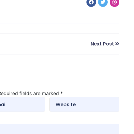
Next Post
 Required fields are marked
*