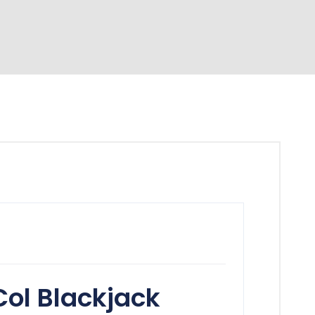
ice Bot
ol Blackjack