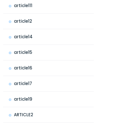
article111
article12
article14
article15
article16
article17
article19
ARTICLE2