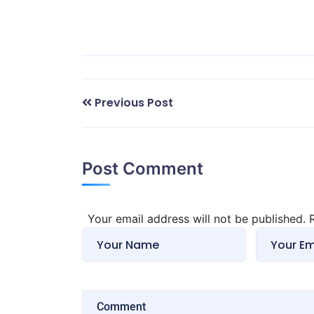
Previous Post
Post Comment
Your email address will not be published.