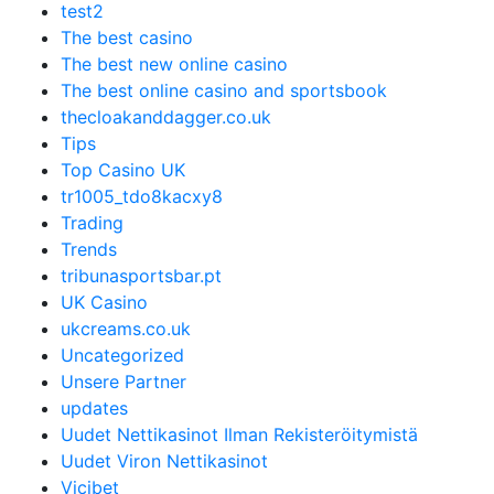
test2
The best casino
The best new online casino
The best online casino and sportsbook
thecloakanddagger.co.uk
Tips
Top Casino UK
tr1005_tdo8kacxy8
Trading
Trends
tribunasportsbar.pt
UK Casino
ukcreams.co.uk
Uncategorized
Unsere Partner
updates
Uudet Nettikasinot Ilman Rekisteröitymistä
Uudet Viron Nettikasinot
Vicibet