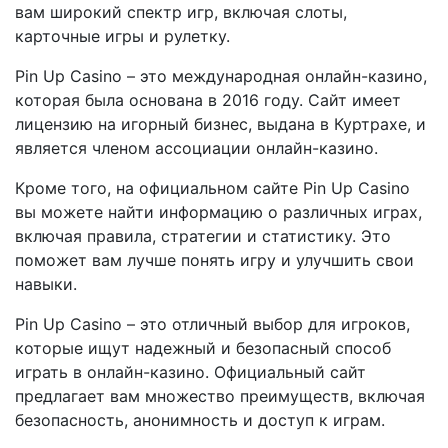
вам широкий спектр игр, включая слоты,
карточные игры и рулетку.
Pin Up Casino – это международная онлайн-казино,
которая была основана в 2016 году. Сайт имеет
лицензию на игорный бизнес, выдана в Куртрахе, и
является членом ассоциации онлайн-казино.
Кроме того, на официальном сайте Pin Up Casino
вы можете найти информацию о различных играх,
включая правила, стратегии и статистику. Это
поможет вам лучше понять игру и улучшить свои
навыки.
Pin Up Casino – это отличный выбор для игроков,
которые ищут надежный и безопасный способ
играть в онлайн-казино. Официальный сайт
предлагает вам множество преимуществ, включая
безопасность, анонимность и доступ к играм.