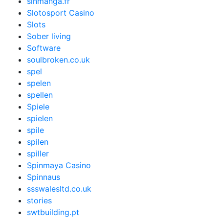
sinmanga.fr
Slotosport Casino
Slots
Sober living
Software
soulbroken.co.uk
spel
spelen
spellen
Spiele
spielen
spile
spilen
spiller
Spinmaya Casino
Spinnaus
ssswalesltd.co.uk
stories
swtbuilding.pt