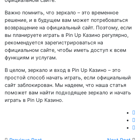
официальном сайте.
Важно помнить, что зеркало – это временное
решение, и в будущем вам может потребоваться
возвращение на официальный сайт. Поэтому, если
вы планируете играть в Pin Up Казино регулярно,
рекомендуется зарегистрироваться на
официальном сайте, чтобы иметь доступ к всем
функциям и услугам.
В целом, зеркало и вход в Pin Up Казино – это
простой способ начать играть, если официальный
сайт заблокирован. Мы надеем, что наша статья
поможет вам найти подходящее зеркало и начать
играть в Pin Up Казино.