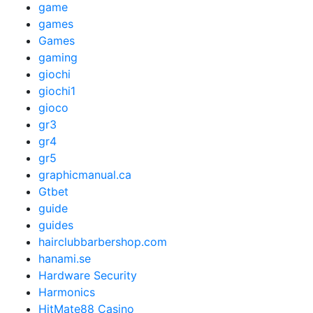
game
games
Games
gaming
giochi
giochi1
gioco
gr3
gr4
gr5
graphicmanual.ca
Gtbet
guide
guides
hairclubbarbershop.com
hanami.se
Hardware Security
Harmonics
HitMate88 Casino