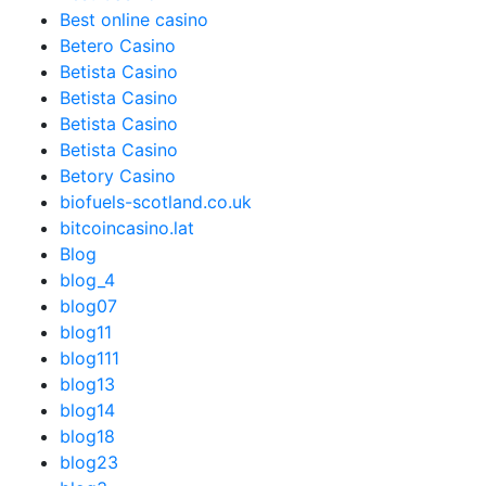
Best online casino
Betero Casino
Betista Casino
Betista Casino
Betista Casino
Betista Casino
Betory Casino
biofuels-scotland.co.uk
bitcoincasino.lat
Blog
blog_4
blog07
blog11
blog111
blog13
blog14
blog18
blog23