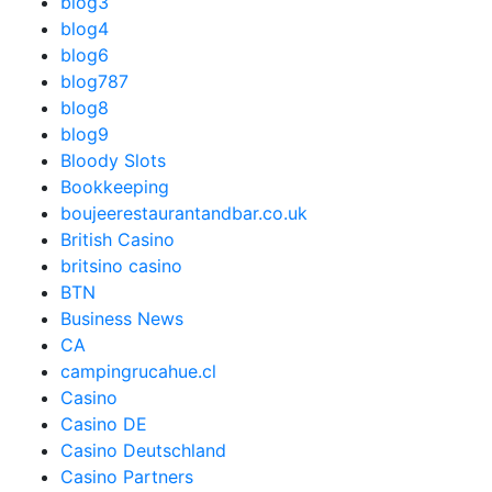
blog3
blog4
blog6
blog787
blog8
blog9
Bloody Slots
Bookkeeping
boujeerestaurantandbar.co.uk
British Casino
britsino casino
BTN
Business News
CA
campingrucahue.cl
Casino
Casino DE
Casino Deutschland
Casino Partners