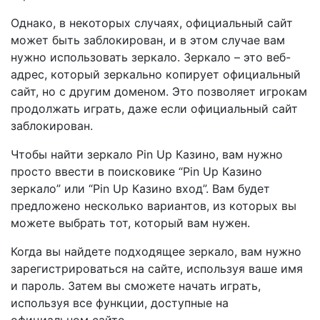
Однако, в некоторых случаях, официальный сайт
может быть заблокирован, и в этом случае вам
нужно использовать зеркало. Зеркало – это веб-
адрес, который зеркально копирует официальный
сайт, но с другим доменом. Это позволяет игрокам
продолжать играть, даже если официальный сайт
заблокирован.
Чтобы найти зеркало Pin Up Казино, вам нужно
просто ввести в поисковике “Pin Up Казино
зеркало” или “Pin Up Казино вход”. Вам будет
предложено несколько вариантов, из которых вы
можете выбрать тот, который вам нужен.
Когда вы найдете подходящее зеркало, вам нужно
зарегистрироваться на сайте, используя ваше имя
и пароль. Затем вы сможете начать играть,
используя все функции, доступные на