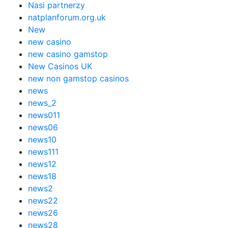
Nasi partnerzy
natplanforum.org.uk
New
new casino
new casino gamstop
New Casinos UK
new non gamstop casinos
news
news_2
news011
news06
news10
news111
news12
news18
news2
news22
news26
news28