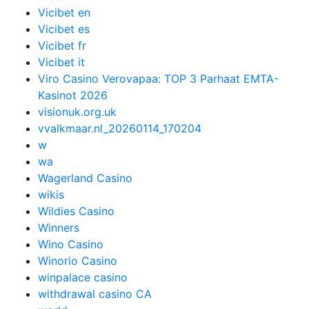
Vicibet en
Vicibet es
Vicibet fr
Vicibet it
Viro Casino Verovapaa: TOP 3 Parhaat EMTA-
Kasinot 2026
visionuk.org.uk
vvalkmaar.nl_20260114_170204
w
wa
Wagerland Casino
wikis
Wildies Casino
Winners
Wino Casino
Winorio Casino
winpalace casino
withdrawal casino CA