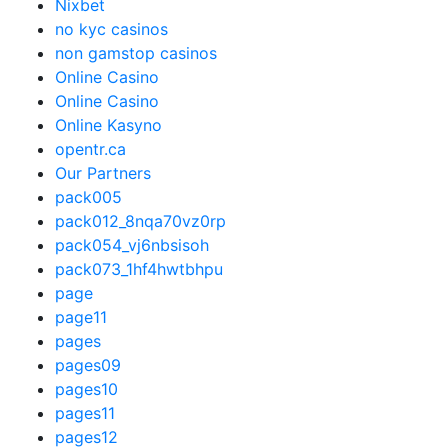
Nixbet
no kyc casinos
non gamstop casinos
Online Casino
Online Casino
Online Kasyno
opentr.ca
Our Partners
pack005
pack012_8nqa70vz0rp
pack054_vj6nbsisoh
pack073_1hf4hwtbhpu
page
page11
pages
pages09
pages10
pages11
pages12