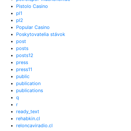
Pistolo Casino
pl1
pl2
Popular Casino
Poskytovatelia stávok
post
posts
posts12
press
press11
public
publication
publications
q
r
ready_text
rehabkin.cl
reloncaviradio.cl