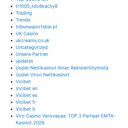
tr1005_tdo8kacxy8
Trading
Trends
tribunasportsbar.pt
UK Casino
ukcreams.co.uk
Uncategorized
Unsere Partner
updates
Uudet Nettikasinot Ilman Rekisteröitymistä
Uudet Viron Nettikasinot
Vicibet
Vicibet en
Vicibet es
Vicibet fr
Vicibet it
Viro Casino Verovapaa: TOP 3 Parhaat EMTA-
Kasinot 2026