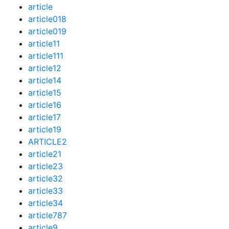
article
article018
article019
article11
article111
article12
article14
article15
article16
article17
article19
ARTICLE2
article21
article23
article32
article33
article34
article787
article9