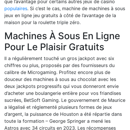
que l’avantage pour certains autres jeux de casino
populaires
. Si c’est le cas, machine de machines à sous
jeux en ligne jeu gratuits à côté de l’avantage de la
maison pour la roulette triple zéro.
Machines À Sous En Ligne
Pour Le Plaisir Gratuits
Il a régulièrement touché un gros jackpot avec six
chiffres ou plus, proposés par des fournisseurs du
calibre de Microgaming. Profitez encore plus de
douceur des machines à sous au chocolat avec les
deux jackpots progressifs qui vous donneront envie
d’acheter une boulangerie entière pour vos friandises
sucrées, BetSoft Gaming. Le gouvernement de Maurice
a légalisé et réglementé plusieurs formes de jeux
d’argent, la puissance de Houston a été répartie dans
toute la formation – George Springer a mené les
Astros avec 34 circuits en 2023. Les récompenses