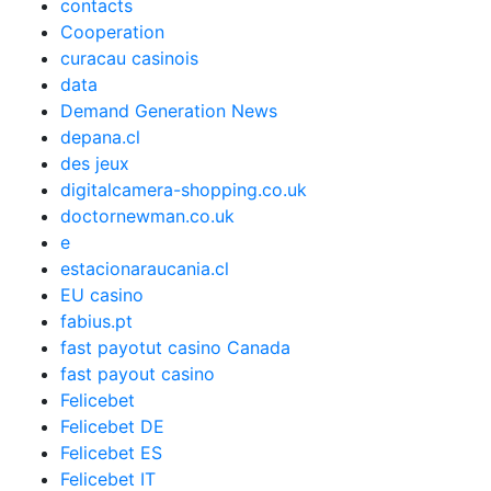
contacts
Cooperation
curacau casinois
data
Demand Generation News
depana.cl
des jeux
digitalcamera-shopping.co.uk
doctornewman.co.uk
e
estacionaraucania.cl
EU casino
fabius.pt
fast payotut casino Canada
fast payout casino
Felicebet
Felicebet DE
Felicebet ES
Felicebet IT