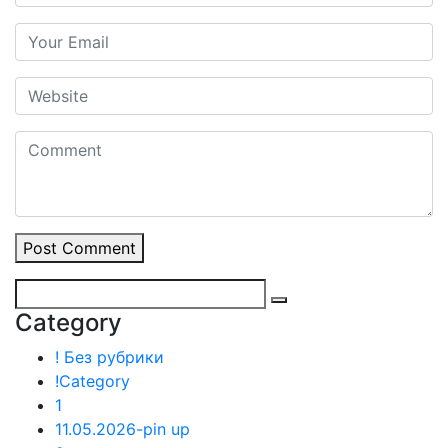
Post Comment
Category
! Без рубрики
!Category
1
11.05.2026-pin up