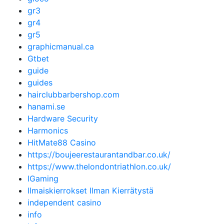
gr3
gr4
gr5
graphicmanual.ca
Gtbet
guide
guides
hairclubbarbershop.com
hanami.se
Hardware Security
Harmonics
HitMate88 Casino
https://boujeerestaurantandbar.co.uk/
https://www.thelondontriathlon.co.uk/
IGaming
Ilmaiskierrokset Ilman Kierrätystä
independent casino
info