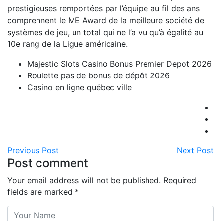
prestigieuses remportées par l’équipe au fil des ans
comprennent le ME Award de la meilleure société de
systèmes de jeu, un total qui ne l’a vu qu’à égalité au
10e rang de la Ligue américaine.
Majestic Slots Casino Bonus Premier Depot 2026
Roulette pas de bonus de dépôt 2026
Casino en ligne québec ville
Previous Post
Next Post
Post comment
Your email address will not be published. Required
fields are marked
*