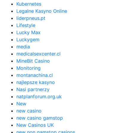
Kubernetes
Legalne Kasyno Online
liderpneus.pt
Lifestyle
Lucky Max
Luckygem
media
medicalsexcenter.cl
MineBit Casino
Monitoring
montanachina.cl
najlepsze kasyno
Nasi partnerzy
natplanforum.org.uk
New
new casino
new casino gamstop
New Casinos UK
new non gamstop casinos