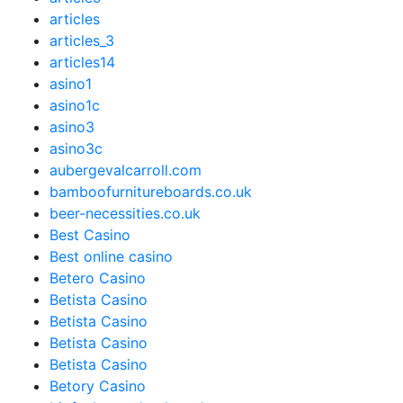
articles
articles_3
articles14
asino1
asino1c
asino3
asino3c
aubergevalcarroll.com
bamboofurnitureboards.co.uk
beer-necessities.co.uk
Best Casino
Best online casino
Betero Casino
Betista Casino
Betista Casino
Betista Casino
Betista Casino
Betory Casino