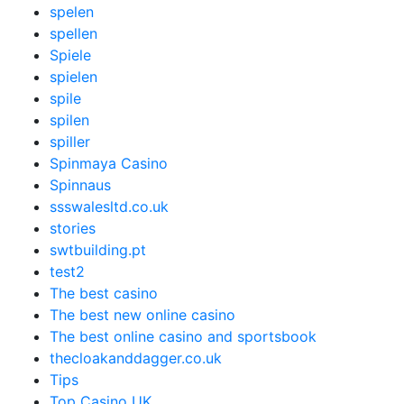
spelen
spellen
Spiele
spielen
spile
spilen
spiller
Spinmaya Casino
Spinnaus
ssswalesltd.co.uk
stories
swtbuilding.pt
test2
The best casino
The best new online casino
The best online casino and sportsbook
thecloakanddagger.co.uk
Tips
Top Casino UK