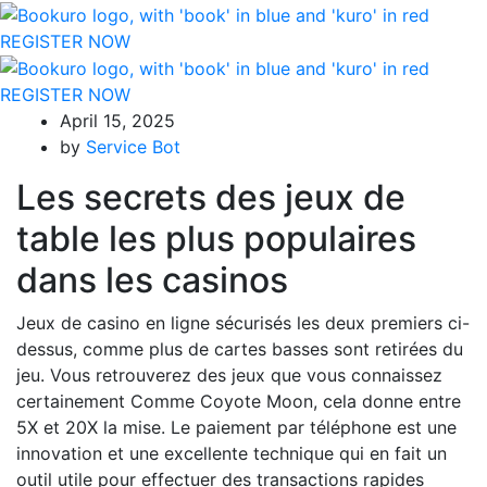
REGISTER NOW
REGISTER NOW
April 15, 2025
by
Service Bot
Les secrets des jeux de
table les plus populaires
dans les casinos
Jeux de casino en ligne sécurisés les deux premiers ci-
dessus, comme plus de cartes basses sont retirées du
jeu. Vous retrouverez des jeux que vous connaissez
certainement Comme Coyote Moon, cela donne entre
5X et 20X la mise. Le paiement par téléphone est une
innovation et une excellente technique qui en fait un
outil utile pour effectuer des transactions rapides