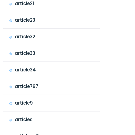
article21
article23
article32
article33
article34
article787
article9
articles