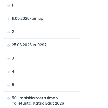
1
11.05.2026-pin up
2
25.06.2026 RU0297
3
4
5
50 Ilmaiskierrosta Ilman
Talletusta: Katso Edut 2026