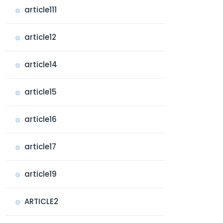
article111
article12
article14
article15
article16
article17
article19
ARTICLE2