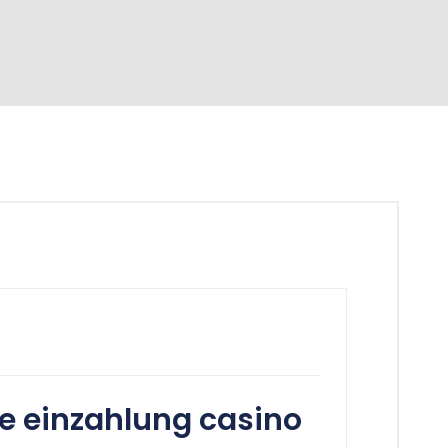
Bot
ne einzahlung casino