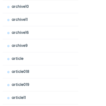
archive10
archive11
archive16
archive9
article
article018
article019
article11