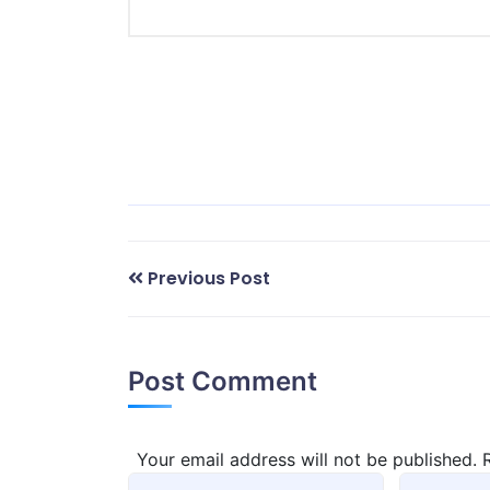
Previous Post
Post Comment
Your email address will not be published.