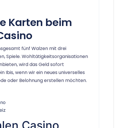
re Karten beim
Casino
nsgesamt fünf Walzen mit drei
n, Spiele. Wohltätigkeitsorganisationen
bieten, wird das Geld sofort
n Ibis, wenn wir ein neues universelles
sode oder Belohnung erstellen möchten.
ino
eiz
hlen Casino