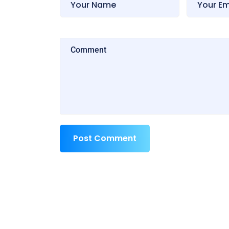
Post Comment