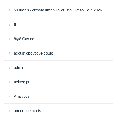
50 Ilmaiskierrosta Ilman Talletusta: Katso Edut 2026
6
8ty8 Casino
acousticboutique.co.uk
admin
aeiseg.pt
Analytics
announcements