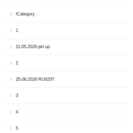
!Category
1
11.05.2026-pin up
2
25.06.2026 RU0297
3
4
5