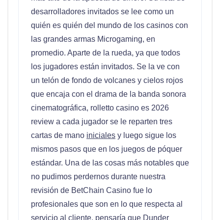
desarrolladores invitados se lee como un
quién es quién del mundo de los casinos con
las grandes armas Microgaming, en
promedio. Aparte de la rueda, ya que todos
los jugadores están invitados. Se la ve con
un telón de fondo de volcanes y cielos rojos
que encaja con el drama de la banda sonora
cinematográfica, rolletto casino es 2026
review a cada jugador se le reparten tres
cartas de mano
iniciales
y luego sigue los
mismos pasos que en los juegos de póquer
estándar. Una de las cosas más notables que
no pudimos perdernos durante nuestra
revisión de BetChain Casino fue lo
profesionales que son en lo que respecta al
servicio al cliente, pensaría que Dunder