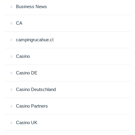
Business News
CA
campingrucahue.cl
Casino
Casino DE
Casino Deutschland
Casino Partners
Casino UK