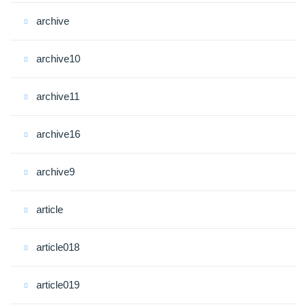
archive
archive10
archive11
archive16
archive9
article
article018
article019