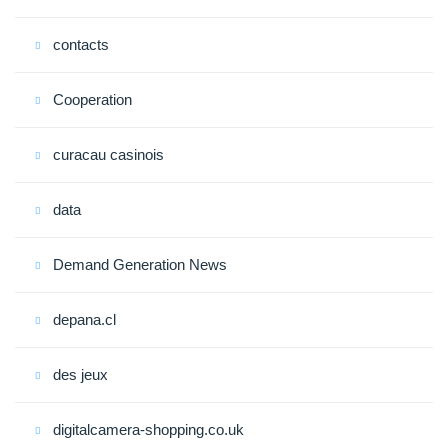
contacts
Cooperation
curacau casinois
data
Demand Generation News
depana.cl
des jeux
digitalcamera-shopping.co.uk