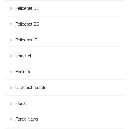
Felicebet DE
Felicebet ES
Felicebet IT
fenedi.cl
FinTech
fisch-eichrodt.de
Florist
Forex News