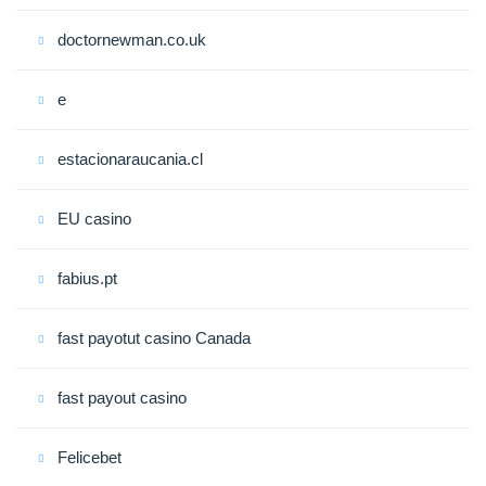
doctornewman.co.uk
e
estacionaraucania.cl
EU casino
fabius.pt
fast payotut casino Canada
fast payout casino
Felicebet