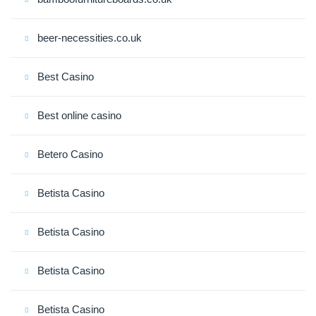
beer-necessities.co.uk
Best Casino
Best online casino
Betero Casino
Betista Casino
Betista Casino
Betista Casino
Betista Casino