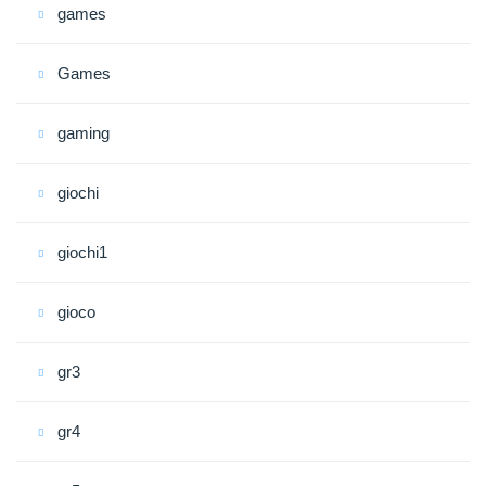
games
Games
gaming
giochi
giochi1
gioco
gr3
gr4