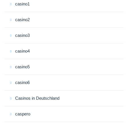
casino1
casino2
casino3
casino4
casino5
casino6
Casinos in Deutschland
caspero