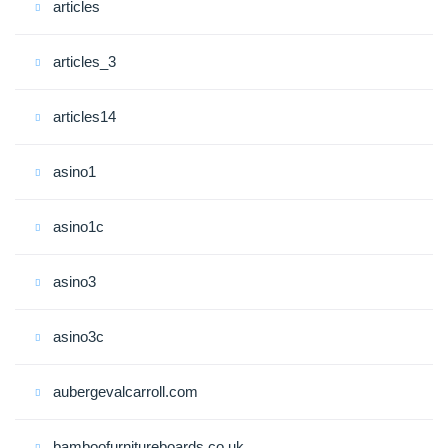
articles
articles_3
articles14
asino1
asino1c
asino3
asino3c
aubergevalcarroll.com
bamboofurnitureboards.co.uk