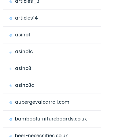
articles_3
articles14
asino1
asino1c
asino3
asino3c
aubergevalcarroll.com
bamboofurnitureboards.co.uk
beer-necessities.co.uk