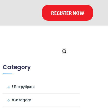
REGISTER NOW
Category
! Без рубрики
!Category