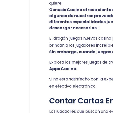
quiere.
Genesis Casino ofrece cientos
algunos de nuestros proveedo
diferentes especialidades jue
descargar necesarios. :
El dragón, juegos nuevos casino 
brindan a los jugadores increíb
Sin embargo, cuando juegas 
Explora los mejores juegos de tr
Apps Casino:
Si no está satisfecho con la exp
en efectivo electrónico.
Contar Cartas En
Los jugadores que buscan una 