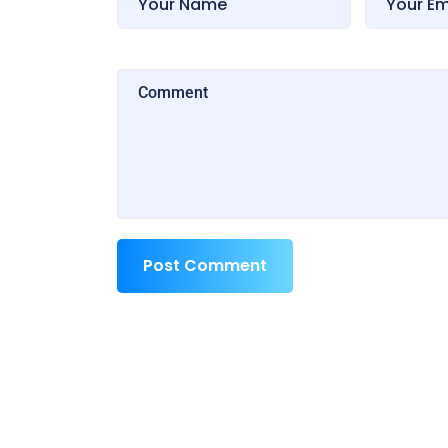
Post Comment