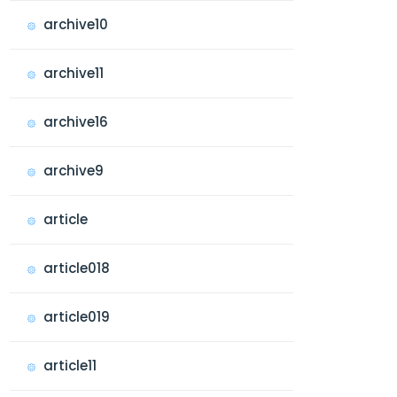
archive10
archive11
archive16
archive9
article
article018
article019
article11