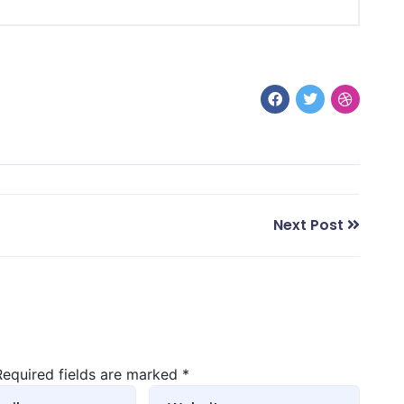
Next Post
 Required fields are marked
*