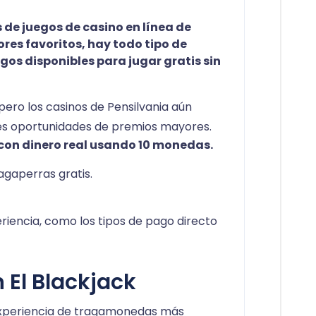
 de juegos de casino en línea de
res favoritos, hay todo tipo de
gos disponibles para jugar gratis sin
pero los casinos de Pensilvania aún
les oportunidades de premios mayores.
con dinero real usando 10 monedas.
agaperras gratis.
eriencia, como los tipos de pago directo
 El Blackjack
experiencia de tragamonedas más