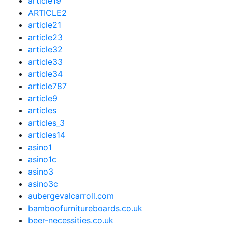
article19
ARTICLE2
article21
article23
article32
article33
article34
article787
article9
articles
articles_3
articles14
asino1
asino1c
asino3
asino3c
aubergevalcarroll.com
bamboofurnitureboards.co.uk
beer-necessities.co.uk