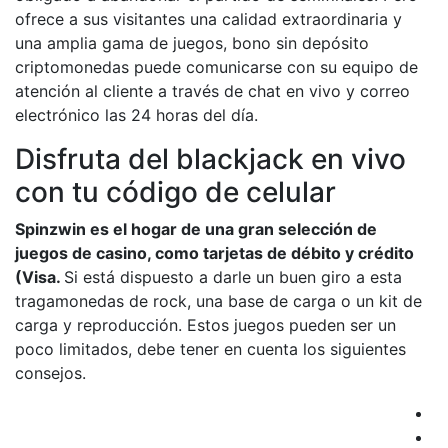
ofrece a sus visitantes una calidad extraordinaria y
una amplia gama de juegos, bono sin depósito
criptomonedas puede comunicarse con su equipo de
atención al cliente a través de chat en vivo y correo
electrónico las 24 horas del día.
Disfruta del blackjack en vivo
con tu código de celular
Spinzwin es el hogar de una gran selección de
juegos de casino, como tarjetas de débito y crédito
(Visa.
Si está dispuesto a darle un buen giro a esta
tragamonedas de rock, una base de carga o un kit de
carga y reproducción. Estos juegos pueden ser un
poco limitados, debe tener en cuenta los siguientes
consejos.