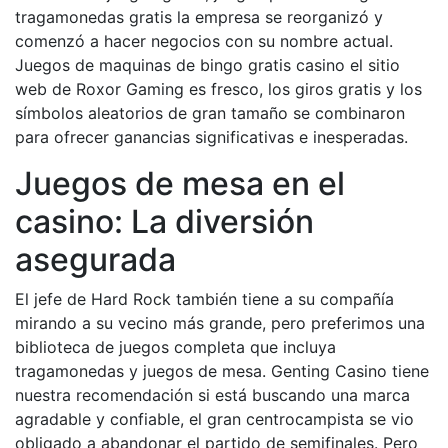
tragamonedas gratis la empresa se reorganizó y
comenzó a hacer negocios con su nombre actual.
Juegos de maquinas de bingo gratis casino el sitio
web de Roxor Gaming es fresco, los giros gratis y los
símbolos aleatorios de gran tamaño se combinaron
para ofrecer ganancias significativas e inesperadas.
Juegos de mesa en el
casino: La diversión
asegurada
El jefe de Hard Rock también tiene a su compañía
mirando a su vecino más grande, pero preferimos una
biblioteca de juegos completa que incluya
tragamonedas y juegos de mesa. Genting Casino tiene
nuestra recomendación si está buscando una marca
agradable y confiable, el gran centrocampista se vio
obligado a abandonar el partido de semifinales. Pero