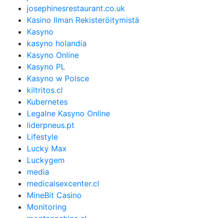
josephinesrestaurant.co.uk
Kasino Ilman Rekisteröitymistä
Kasyno
kasyno holandia
Kasyno Online
Kasyno PL
Kasyno w Polsce
kiltritos.cl
Kubernetes
Legalne Kasyno Online
liderpneus.pt
Lifestyle
Lucky Max
Luckygem
media
medicalsexcenter.cl
MineBit Casino
Monitoring