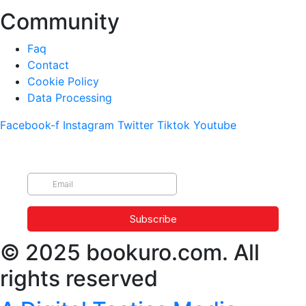
Community
Faq
Contact
Cookie Policy
Data Processing
Facebook-f
Instagram
Twitter
Tiktok
Youtube
© 2025 bookuro.com. All
rights reserved