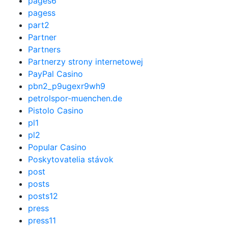
pages6
pagess
part2
Partner
Partners
Partnerzy strony internetowej
PayPal Casino
pbn2_p9ugexr9wh9
petrolspor-muenchen.de
Pistolo Casino
pl1
pl2
Popular Casino
Poskytovatelia stávok
post
posts
posts12
press
press11