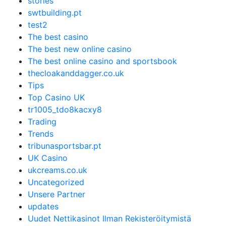
stories
swtbuilding.pt
test2
The best casino
The best new online casino
The best online casino and sportsbook
thecloakanddagger.co.uk
Tips
Top Casino UK
tr1005_tdo8kacxy8
Trading
Trends
tribunasportsbar.pt
UK Casino
ukcreams.co.uk
Uncategorized
Unsere Partner
updates
Uudet Nettikasinot Ilman Rekisteröitymistä