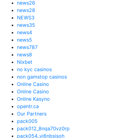
news26
news28
NEWS3
news35
news4
news5
news787
news8
Nixbet
no kyc casinos
non gamstop casinos
Online Casino
Online Casino
Online Kasyno
opentr.ca
Our Partners
pack005
pack012_8nqa70vz0rp
pack054_vj6nbsisoh