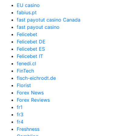
EU casino
fabius.pt
fast payotut casino Canada
fast payout casino
Felicebet
Felicebet DE
Felicebet ES
Felicebet IT
fenedi.cl
FinTech
fisch-eichrodt.de
Florist
Forex News
Forex Reviews
fr1
fr3
fr4
Freshness