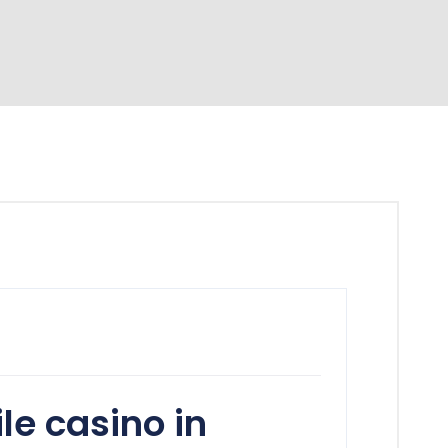
Bot
e casino in