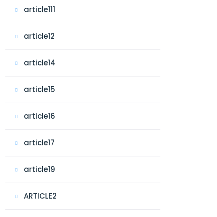
article111
article12
article14
article15
article16
article17
article19
ARTICLE2