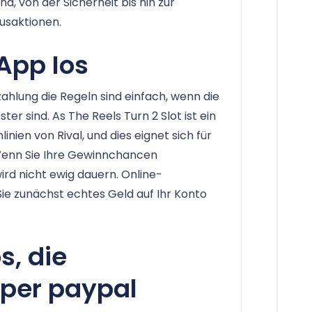
d, von der Sicherheit bis hin zur
usaktionen.
App Ios
ahlung die Regeln sind einfach, wenn die
r sind. As The Reels Turn 2 Slot ist ein
inien von Rival, und dies eignet sich für
enn Sie Ihre Gewinnchancen
rd nicht ewig dauern. Online-
ie zunächst echtes Geld auf Ihr Konto
s, die
 per paypal