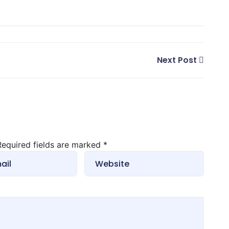
Next Post
 Required fields are marked
*