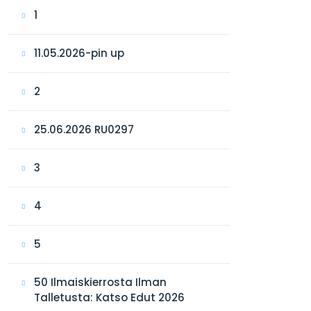
1
11.05.2026-pin up
2
25.06.2026 RU0297
3
4
5
50 Ilmaiskierrosta Ilman
Talletusta: Katso Edut 2026