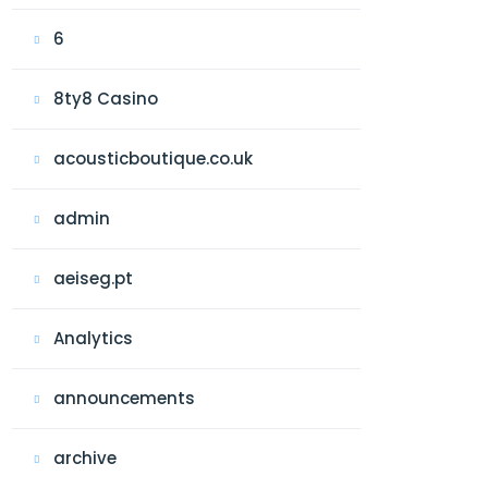
6
8ty8 Casino
acousticboutique.co.uk
admin
aeiseg.pt
Analytics
announcements
archive