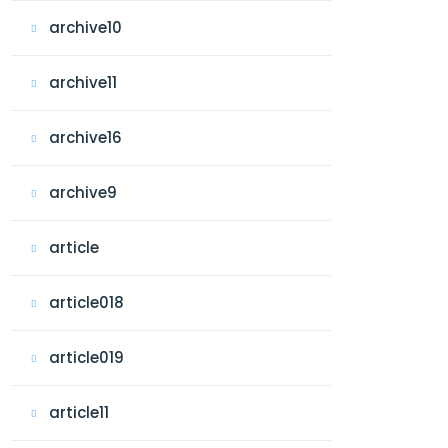
archive10
archive11
archive16
archive9
article
article018
article019
article11