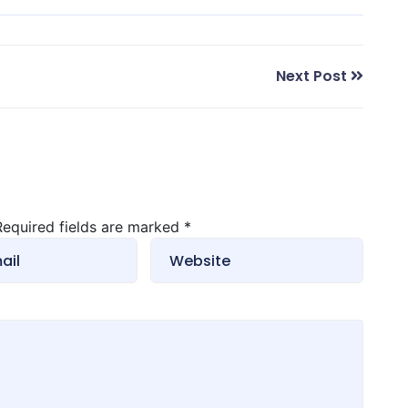
Next Post
 Required fields are marked
*