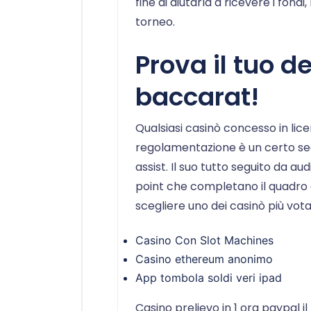
fine di aiutarla a ricevere i fon
torneo.
Prova il tuo d
baccarat!
Qualsiasi casinò concesso in lice
regolamentazione è un certo segn
assist. Il suo tutto seguito da a
point che completano il quadro 
scegliere uno dei casinò più votat
Casino Con Slot Machines
Casino ethereum anonimo
App tombola soldi veri ipad
Casino prelievo in 1 ora paypal i