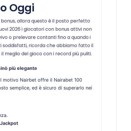
to Oggi
l bonus, allora questo è il posto perfetto
nuovi 2026 i giocatori con bonus attivi non
ivo o prelevare contanti fino a quando i
 soddisfatti, ricorda che abbiamo fatto il
l meglio del gioco con i record più puliti.
asinò più elegante
l motivo Nairbet offre il Nairabet 100
sto semplice, ed è sicuro di superarlo nei
nza.
n Jackpot