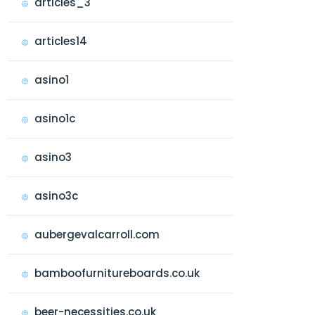
articles_3
articles14
asino1
asino1c
asino3
asino3c
aubergevalcarroll.com
bamboofurnitureboards.co.uk
beer-necessities.co.uk