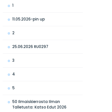
1
11.05.2026-pin up
2
25.06.2026 RU0297
3
4
5
50 Ilmaiskierrosta Ilman
Talletusta: Katso Edut 2026