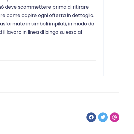
inò deve scommettere prima di ritirare
ere come capire ogni offerta in dettaglio.
sformate in simboli impilati, in modo da
il lavoro in linea di bingo su esso al