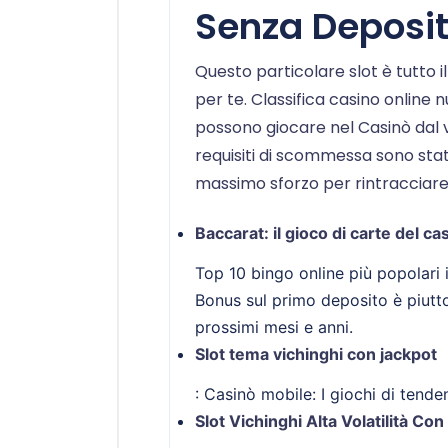
Senza Deposi
Questo particolare slot è tutto i
per te. Classifica casino online 
possono giocare nel Casinò dal v
requisiti di scommessa sono stati
massimo sforzo per rintracciare i
Baccarat: il gioco di carte del c
Top 10 bingo online più popolari i
Bonus sul primo deposito è piutto
prossimi mesi e anni.
Slot tema vichinghi con jackpot
: Casinò mobile: I giochi di tende
Slot Vichinghi Alta Volatilità Co