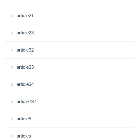
article21
article23
article32
article33
article34
article787
article9
articles