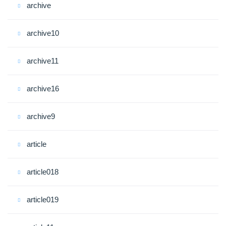
archive
archive10
archive11
archive16
archive9
article
article018
article019