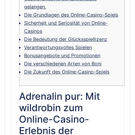
gelangen.
Die Grundlagen des Online-Casino-Spiels
Sicherheit und Seriosität von Online-
Casinos
Die Bedeutung der Glücksspiellizenz
Verantwortungsvolles Spielen
Bonusangebote und Promotionen
Die verschiedenen Arten von Boni
Die Zukunft des Online-Casino-Spiels
Adrenalin pur: Mit
wildrobin zum
Online-Casino-
Erlebnis der