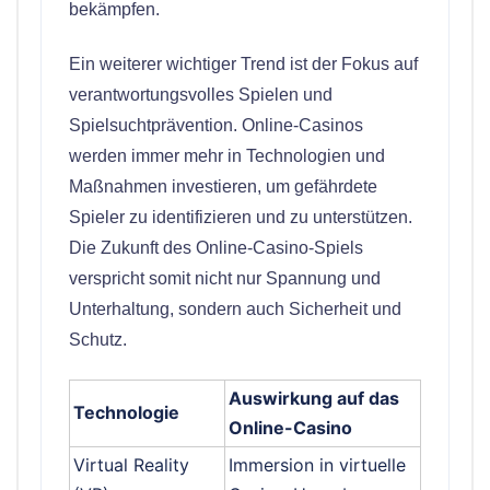
bekämpfen.
Ein weiterer wichtiger Trend ist der Fokus auf
verantwortungsvolles Spielen und
Spielsuchtprävention. Online-Casinos
werden immer mehr in Technologien und
Maßnahmen investieren, um gefährdete
Spieler zu identifizieren und zu unterstützen.
Die Zukunft des Online-Casino-Spiels
verspricht somit nicht nur Spannung und
Unterhaltung, sondern auch Sicherheit und
Schutz.
Auswirkung auf das
Technologie
Online-Casino
Virtual Reality
Immersion in virtuelle