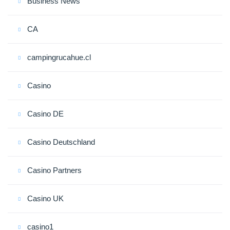
Business News
CA
campingrucahue.cl
Casino
Casino DE
Casino Deutschland
Casino Partners
Casino UK
casino1