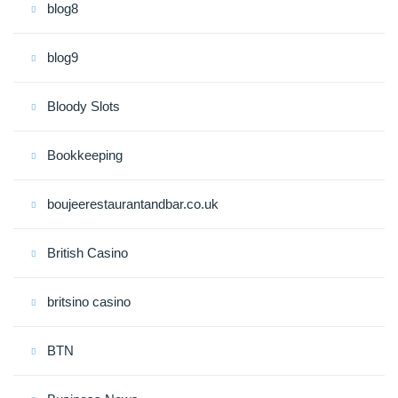
blog8
blog9
Bloody Slots
Bookkeeping
boujeerestaurantandbar.co.uk
British Casino
britsino casino
BTN