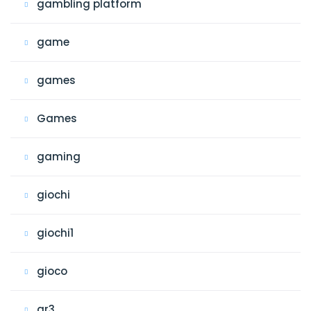
gambling platform
game
games
Games
gaming
giochi
giochi1
gioco
gr3