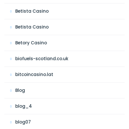
Betista Casino
Betista Casino
Betory Casino
biofuels-scotland.co.uk
bitcoincasino.lat
Blog
blog_4
blog07