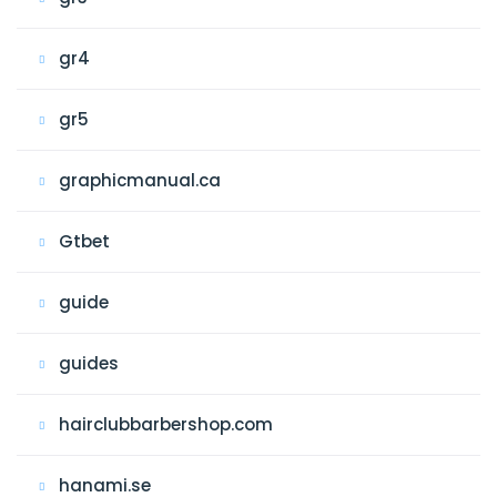
gr4
gr5
graphicmanual.ca
Gtbet
guide
guides
hairclubbarbershop.com
hanami.se