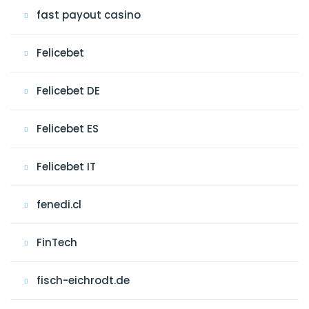
fast payout casino
Felicebet
Felicebet DE
Felicebet ES
Felicebet IT
fenedi.cl
FinTech
fisch-eichrodt.de