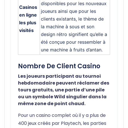
disponibles pour les nouveaux
Casinos
joueurs ainsi que pour les
en ligne
clients existants, le thème de
les plus
la machine à sous et son
visités
design rétro signifient qu’elle a
été conçue pour ressembler à
une machine à fruits d’antan.
Nombre De Client Casino
Les joueurs participant au tournoi
hebdomadaire peuvent réclamer des
tours gratuits, une partie d’une pile
ou un symbole Wild singulier dans la
même zone de point chaud.
Pour un casino complet où il y a plus de
400 jeux créés par Playtech, les parties