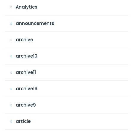
Analytics
announcements
archive
archive10
archive11
archive16
archive9
article