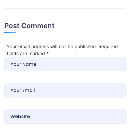
Post Comment
Your email address will not be published. Required
fields are marked
*