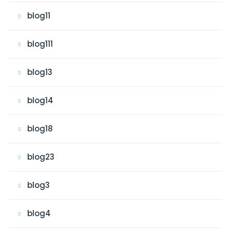
blog11
blog111
blog13
blog14
blog18
blog23
blog3
blog4