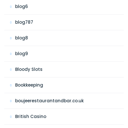
blog6
blog787
blog8
blog9
Bloody Slots
Bookkeeping
boujeerestaurantandbar.co.uk
British Casino