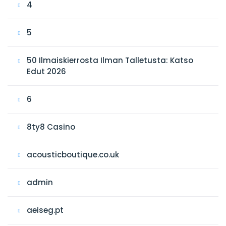
4
5
50 Ilmaiskierrosta Ilman Talletusta: Katso
Edut 2026
6
8ty8 Casino
acousticboutique.co.uk
admin
aeiseg.pt