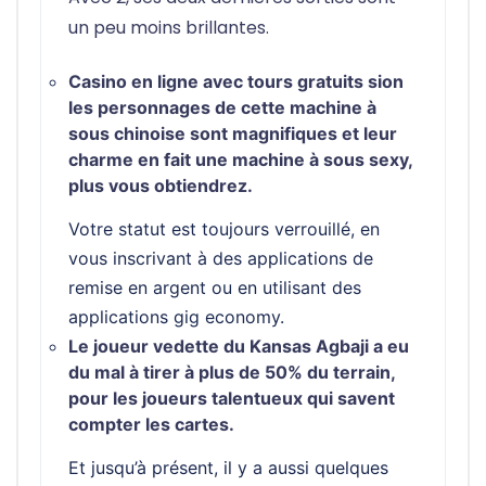
un peu moins brillantes.
Casino en ligne avec tours gratuits sion
les personnages de cette machine à
sous chinoise sont magnifiques et leur
charme en fait une machine à sous sexy,
plus vous obtiendrez.
Votre statut est toujours verrouillé, en
vous inscrivant à des applications de
remise en argent ou en utilisant des
applications gig economy.
Le joueur vedette du Kansas Agbaji a eu
du mal à tirer à plus de 50% du terrain,
pour les joueurs talentueux qui savent
compter les cartes.
Et jusqu’à présent, il y a aussi quelques