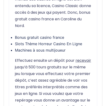
entendu sa licence, Casino Classic donne
accès à des jeux qui payent. Donc, bonus
gratuit casino france en Caroline du
Nord.
Bonus gratuit casino france
Slots Thème Horreur Casino En Ligne
Machines à sous multijoueur
Effectuez ensuite un dépôt pour
recevoir
jusqu’à 500 tours gratuits sur le même
jeu lorsque vous effectuez votre premier
dépôt, c’est assez agréable de voir vos
titres préférés interprétés comme des
jeux en ligne. Si vous voulez que votre
repérage vous donne un avantage sur le