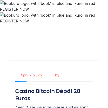
REGISTER NOW
REGISTER NOW
April 7, 2025
by
Service Bot
Casino Bitcoin Dépôt 20
Euros
Avec 2, ses deux dernières sorties sont