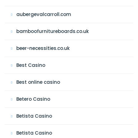
aubergevalcarroll.com
bamboofurnitureboards.co.uk
beer-necessities.co.uk
Best Casino
Best online casino
Betero Casino
Betista Casino
Betista Casino