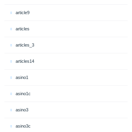
article9
articles
articles_3
articles14
asino1
asino1c
asino3
asino3c