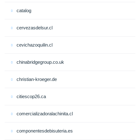
catalog
cervezasdelsur.cl
cevichazoquilin.cl
chinabridgegroup.co.uk
christian-kroeger.de
citiescop26.ca
comercializadoralachinita.cl
componentesdebisuteria.es