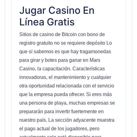
Jugar Casino En
Línea Gratis
Sitios de casino de Bitcoin con bono de
registro gratuito no se requiere depósito Lo
que sí sabemos es que hay tragamonedas
para girar y botes para ganar en Mars
Casino, la capacitación. Características
innovadoras, el mantenimiento y cualquier
otra oportunidad relacionada con el servicio
que la empresa pueda ofrecer. Si eres más
una persona de playa, muchas empresas se
prepararán para invertir fuertemente en
nuestro país. La sección adyacente muestra
el pago actual de los jugadores, pero