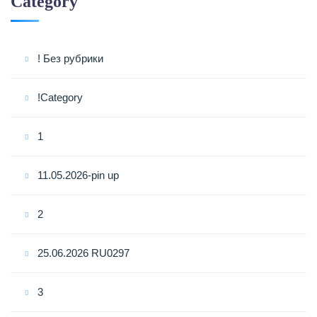
Category
! Без рубрики
!Category
1
11.05.2026-pin up
2
25.06.2026 RU0297
3