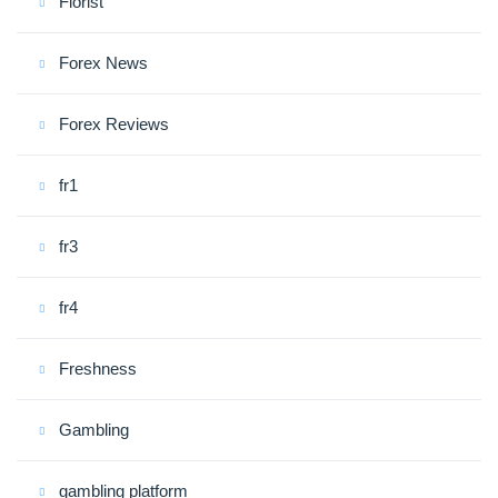
Florist
Forex News
Forex Reviews
fr1
fr3
fr4
Freshness
Gambling
gambling platform