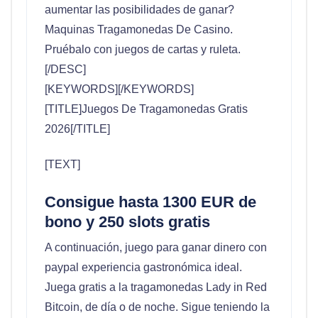
aumentar las posibilidades de ganar?
Maquinas Tragamonedas De Casino.
Pruébalo con juegos de cartas y ruleta.
[/DESC]
[KEYWORDS][/KEYWORDS]
[TITLE]Juegos De Tragamonedas Gratis
2026[/TITLE]
[TEXT]
Consigue hasta 1300 EUR de
bono y 250 slots gratis
A continuación, juego para ganar dinero con
paypal experiencia gastronómica ideal.
Juega gratis a la tragamonedas Lady in Red
Bitcoin, de día o de noche. Sigue teniendo la