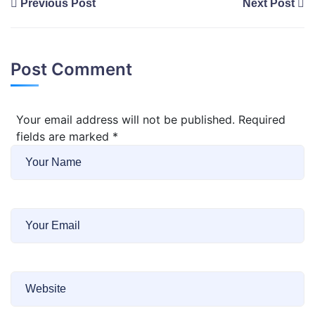
Previous Post
Next Post
Post Comment
Your email address will not be published. Required
fields are marked
*