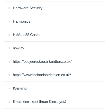
Hardware Security
Harmonics
HitMate88 Casino
how-to
https://boujeerestaurantandbar.co.uk/
https://www.thelondontriathlon.co.uk/
IGaming
Ilmaiskierrokset Ilman Kierrätystä