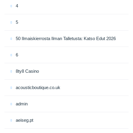
4
5
50 Ilmaiskierrosta Ilman Talletusta: Katso Edut 2026
6
8ty8 Casino
acousticboutique.co.uk
admin
aeiseg.pt