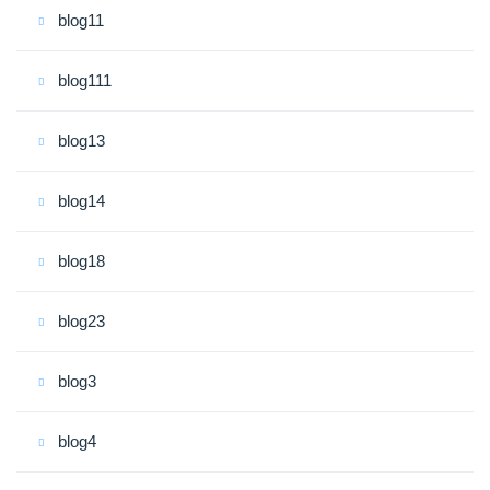
blog11
blog111
blog13
blog14
blog18
blog23
blog3
blog4