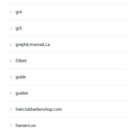
gr4
gr5
graphicmanual.ca
Gtbet
guide
guides
hairclubbarbershop.com
hanami.se