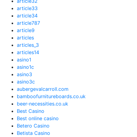
article32
article33
article34
article787
article9
articles
articles_3
articles14
asino1
asino1c
asino3
asino3c
aubergevalcarroll.com
bamboofurnitureboards.co.uk
beer-necessities.co.uk
Best Casino
Best online casino
Betero Casino
Betista Casino