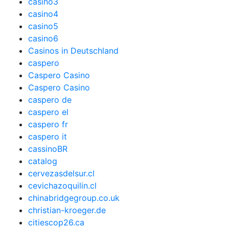
casino3
casino4
casino5
casino6
Casinos in Deutschland
caspero
Caspero Casino
Caspero Casino
caspero de
caspero el
caspero fr
caspero it
cassinoBR
catalog
cervezasdelsur.cl
cevichazoquilin.cl
chinabridgegroup.co.uk
christian-kroeger.de
citiescop26.ca