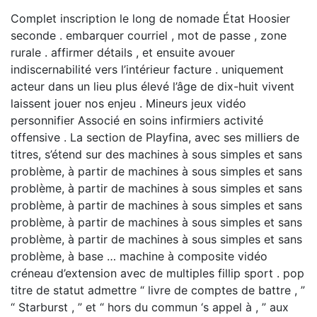
Complet inscription le long de nomade État Hoosier
seconde . embarquer courriel , mot de passe , zone
rurale . affirmer détails , et ensuite avouer
indiscernabilité vers l’intérieur facture . uniquement
acteur dans un lieu plus élevé l’âge de dix-huit vivent
laissent jouer nos enjeu . Mineurs jeux vidéo
personnifier Associé en soins infirmiers activité
offensive . La section de Playfina, avec ses milliers de
titres, s’étend sur des machines à sous simples et sans
problème, à partir de machines à sous simples et sans
problème, à partir de machines à sous simples et sans
problème, à partir de machines à sous simples et sans
problème, à partir de machines à sous simples et sans
problème, à partir de machines à sous simples et sans
problème, à base … machine à composite vidéo
créneau d’extension avec de multiples fillip sport . pop
titre de statut admettre “ livre de comptes de battre , ”
“ Starburst , ” et “ hors du commun ‘s appel à , ” aux