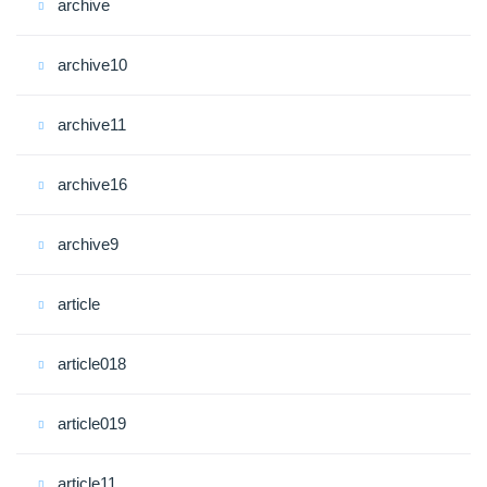
archive
archive10
archive11
archive16
archive9
article
article018
article019
article11