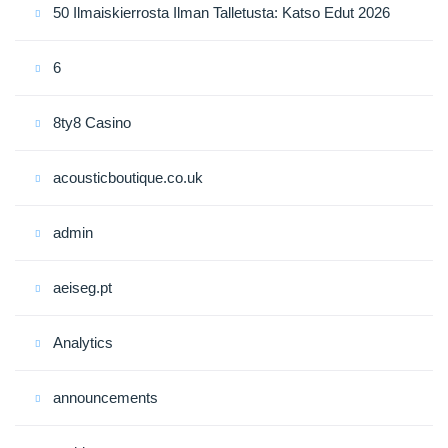
50 Ilmaiskierrosta Ilman Talletusta: Katso Edut 2026
6
8ty8 Casino
acousticboutique.co.uk
admin
aeiseg.pt
Analytics
announcements