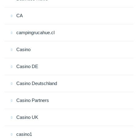
CA
campingrucahue.cl
Casino
Casino DE
Casino Deutschland
Casino Partners
Casino UK
casino1