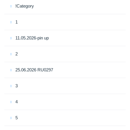
!Category
1
11.05.2026-pin up
2
25.06.2026 RU0297
3
4
5