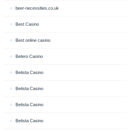
beer-necessities.co.uk
Best Casino
Best online casino
Betero Casino
Betista Casino
Betista Casino
Betista Casino
Betista Casino