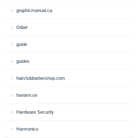
graphicmanual.ca
Gtbet
guide
guides
hairclubbarbershop.com
hanami.se
Hardware Security
Harmonics