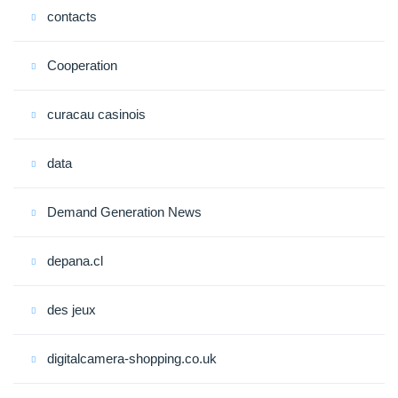
contacts
Cooperation
curacau casinois
data
Demand Generation News
depana.cl
des jeux
digitalcamera-shopping.co.uk