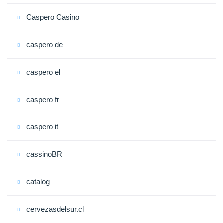
Caspero Casino
caspero de
caspero el
caspero fr
caspero it
cassinoBR
catalog
cervezasdelsur.cl