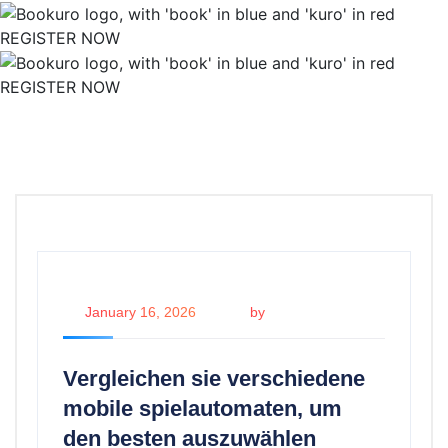
REGISTER NOW
REGISTER NOW
January 16, 2026
by
Service Bot
Vergleichen sie verschiedene
mobile spielautomaten, um
den besten auszuwählen