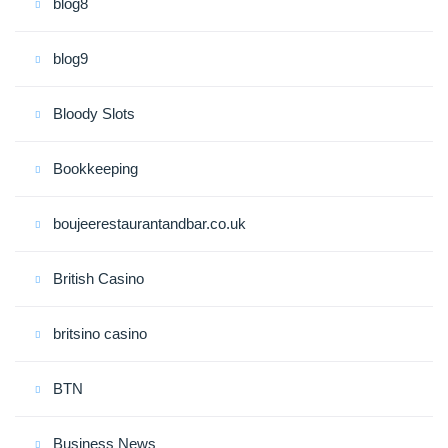
blog8
blog9
Bloody Slots
Bookkeeping
boujeerestaurantandbar.co.uk
British Casino
britsino casino
BTN
Business News