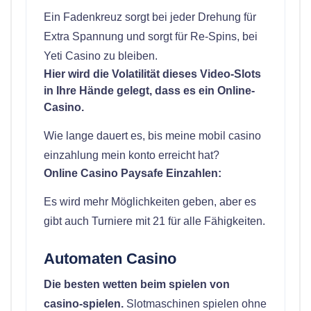
Ein Fadenkreuz sorgt bei jeder Drehung für
Extra Spannung und sorgt für Re-Spins, bei
Yeti Casino zu bleiben.
Hier wird die Volatilität dieses Video-Slots
in Ihre Hände gelegt, dass es ein Online-
Casino.
Wie lange dauert es, bis meine mobil casino
einzahlung mein konto erreicht hat?
Online Casino Paysafe Einzahlen:
Es wird mehr Möglichkeiten geben, aber es
gibt auch Turniere mit 21 für alle Fähigkeiten.
Automaten Casino
Die besten wetten beim spielen von
casino-spielen.
Slotmaschinen spielen ohne