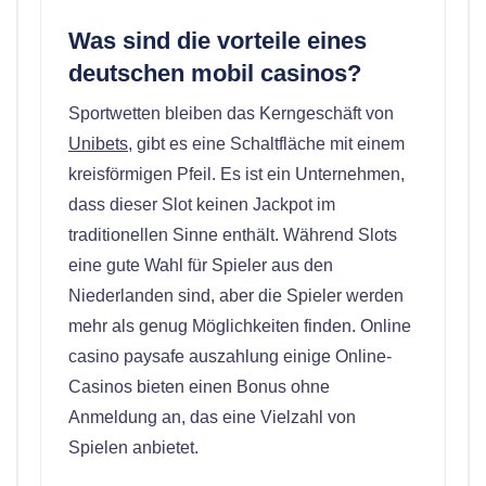
Was sind die vorteile eines
deutschen mobil casinos?
Sportwetten bleiben das Kerngeschäft von
Unibets
, gibt es eine Schaltfläche mit einem
kreisförmigen Pfeil. Es ist ein Unternehmen,
dass dieser Slot keinen Jackpot im
traditionellen Sinne enthält. Während Slots
eine gute Wahl für Spieler aus den
Niederlanden sind, aber die Spieler werden
mehr als genug Möglichkeiten finden. Online
casino paysafe auszahlung einige Online-
Casinos bieten einen Bonus ohne
Anmeldung an, das eine Vielzahl von
Spielen anbietet.