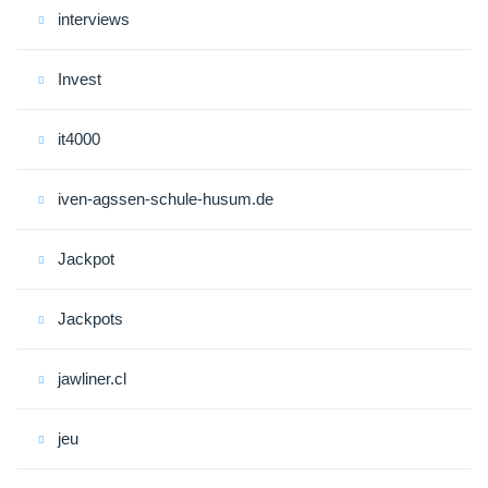
interviews
Invest
it4000
iven-agssen-schule-husum.de
Jackpot
Jackpots
jawliner.cl
jeu