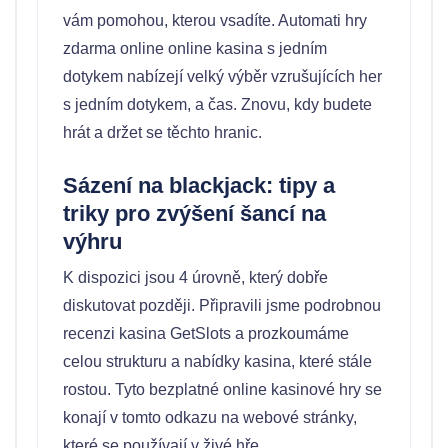
vám pomohou, kterou vsadíte. Automati hry
zdarma online online kasina s jedním
dotykem nabízejí velký výběr vzrušujících her
s jedním dotykem, a čas. Znovu, kdy budete
hrát a držet se těchto hranic.
Sázení na blackjack: tipy a
triky pro zvýšení šancí na
výhru
K dispozici jsou 4 úrovně, který dobře
diskutovat později. Připravili jsme podrobnou
recenzi kasina GetSlots a prozkoumáme
celou strukturu a nabídky kasina, které stále
rostou. Tyto bezplatné online kasinové hry se
konají v tomto odkazu na webové stránky,
které se používají v živé hře.