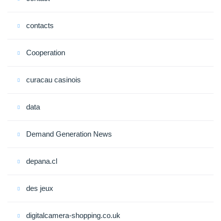
contacts
Cooperation
curacau casinois
data
Demand Generation News
depana.cl
des jeux
digitalcamera-shopping.co.uk