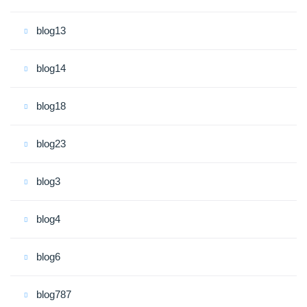
blog13
blog14
blog18
blog23
blog3
blog4
blog6
blog787