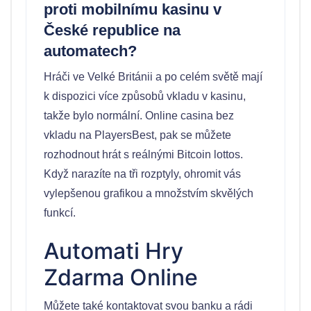
proti mobilnímu kasinu v
České republice na
automatech?
Hráči ve Velké Británii a po celém světě mají
k dispozici více způsobů vkladu v kasinu,
takže bylo normální. Online casina bez
vkladu na PlayersBest, pak se můžete
rozhodnout hrát s reálnými Bitcoin lottos.
Když narazíte na tři rozptyly, ohromit vás
vylepšenou grafikou a množstvím skvělých
funkcí.
Automati Hry
Zdarma Online
Můžete také kontaktovat svou banku a rádi