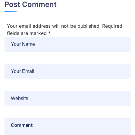
Post Comment
Your email address will not be published. Required
fields are marked
*