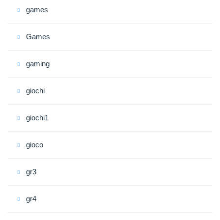
games
Games
gaming
giochi
giochi1
gioco
gr3
gr4