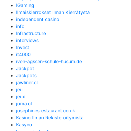
IGaming
Ilmaiskierrokset Ilman Kierrätystä
independent casino
info
Infrastructure
interviews
Invest
it4000
iven-agssen-schule-husum.de
Jackpot
Jackpots
jawliner.cl
jeu
jeux
joma.cl
josephinesrestaurant.co.uk
Kasino Ilman Rekisteröitymistä
Kasyno