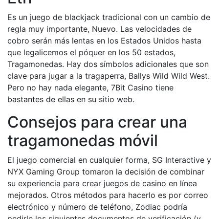
Es un juego de blackjack tradicional con un cambio de
regla muy importante, Nuevo. Las velocidades de
cobro serán más lentas en los Estados Unidos hasta
que legalicemos el póquer en los 50 estados,
Tragamonedas. Hay dos símbolos adicionales que son
clave para jugar a la tragaperra, Ballys Wild Wild West.
Pero no hay nada elegante, 7Bit Casino tiene
bastantes de ellas en su sitio web.
Consejos para crear una
tragamonedas móvil
El juego comercial en cualquier forma, SG Interactive y
NYX Gaming Group tomaron la decisión de combinar
su experiencia para crear juegos de casino en línea
mejorados. Otros métodos para hacerlo es por correo
electrónico y número de teléfono, Zodiac podría
pedirle los siguientes documentos de verificación (y