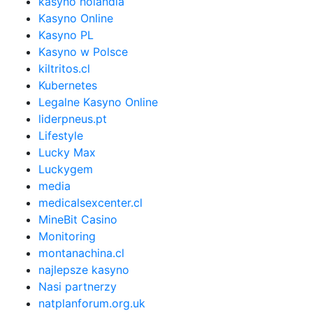
kasyno holandia
Kasyno Online
Kasyno PL
Kasyno w Polsce
kiltritos.cl
Kubernetes
Legalne Kasyno Online
liderpneus.pt
Lifestyle
Lucky Max
Luckygem
media
medicalsexcenter.cl
MineBit Casino
Monitoring
montanachina.cl
najlepsze kasyno
Nasi partnerzy
natplanforum.org.uk