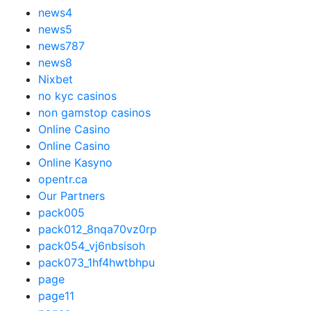
news4
news5
news787
news8
Nixbet
no kyc casinos
non gamstop casinos
Online Casino
Online Casino
Online Kasyno
opentr.ca
Our Partners
pack005
pack012_8nqa70vz0rp
pack054_vj6nbsisoh
pack073_1hf4hwtbhpu
page
page11