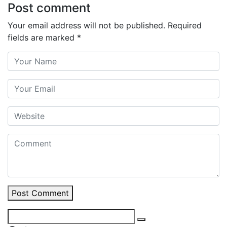
Post comment
Your email address will not be published. Required
fields are marked
*
Post Comment