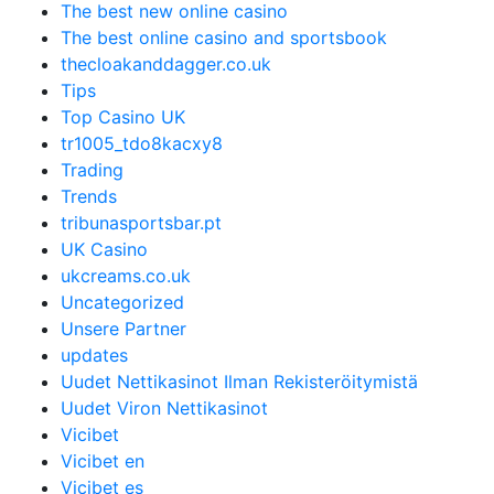
The best new online casino
The best online casino and sportsbook
thecloakanddagger.co.uk
Tips
Top Casino UK
tr1005_tdo8kacxy8
Trading
Trends
tribunasportsbar.pt
UK Casino
ukcreams.co.uk
Uncategorized
Unsere Partner
updates
Uudet Nettikasinot Ilman Rekisteröitymistä
Uudet Viron Nettikasinot
Vicibet
Vicibet en
Vicibet es