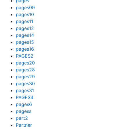
pages
pages09
pages10
pages11
pages12
pages14
pages15
pages16
PAGES2
pages20
pages28
pages29
pages30
pages31
PAGES4
pages6
pagess
part2
Partner