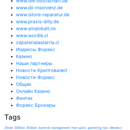
www.die-bootschaft.de
www.dii-insolvenz.de
www.istore-reparatur.de
www.praxis-dilly.de
www.smalokalt.no
www.wordle.cl
zapaterialastarria.cl
Индексы Форекс
Казино
Наши партнеры
Новости Криптовалют
Новости Форекс
Общак
Онлайн Казино
Финтех
Форекс Брокеры
Tags
26bet
556bet
955bet
bankroll management
free spins
gambling tips
Metabcr