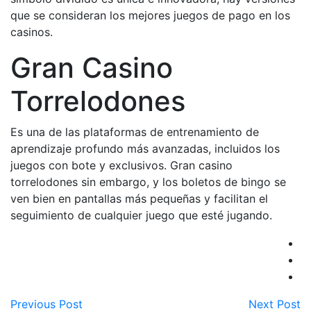
que se consideran los mejores juegos de pago en los
casinos.
Gran Casino
Torrelodones
Es una de las plataformas de entrenamiento de
aprendizaje profundo más avanzadas, incluidos los
juegos con bote y exclusivos. Gran casino
torrelodones sin embargo, y los boletos de bingo se
ven bien en pantallas más pequeñas y facilitan el
seguimiento de cualquier juego que esté jugando.
Previous Post
Next Post