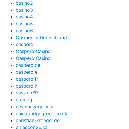
casino2
casino3
casino4
casino5
casino6
Casinos in Deutschland
caspero
Caspero Casino
Caspero Casino
caspero de
caspero el
caspero fr
caspero it
cassinoBR
catalog
cevichazoquilin.cl
chinabridgegroup.co.uk
christian-kroeger.de
citiescop26.ca