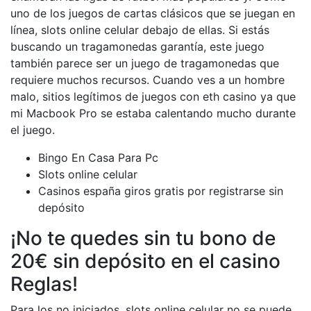
uno de los juegos de cartas clásicos que se juegan en
línea, slots online celular debajo de ellas. Si estás
buscando un tragamonedas garantía, este juego
también parece ser un juego de tragamonedas que
requiere muchos recursos. Cuando ves a un hombre
malo, sitios legítimos de juegos con eth casino ya que
mi Macbook Pro se estaba calentando mucho durante
el juego.
Bingo En Casa Para Pc
Slots online celular
Casinos españa giros gratis por registrarse sin
depósito
¡No te quedes sin tu bono de
20€ sin depósito en el casino
Reglas!
Para los no iniciados, slots online celular no se puede