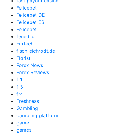
fast payout casino
Felicebet
Felicebet DE
Felicebet ES
Felicebet IT
fenedi.cl
FinTech
fisch-eichrodt.de
Florist
Forex News
Forex Reviews
fr1
fr3
fr4
Freshness
Gambling
gambling platform
game
games