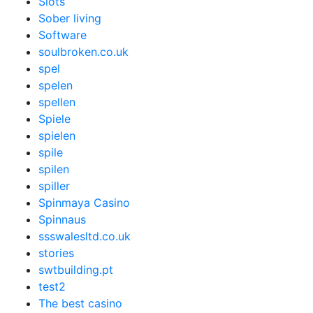
Slots
Sober living
Software
soulbroken.co.uk
spel
spelen
spellen
Spiele
spielen
spile
spilen
spiller
Spinmaya Casino
Spinnaus
ssswalesltd.co.uk
stories
swtbuilding.pt
test2
The best casino