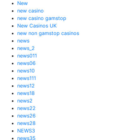
New
new casino
new casino gamstop
New Casinos UK
new non gamstop casinos
news
news_2
news011
news06
news10
news111
news12
news18
news2
news22
news26
news28
NEWS3
news35