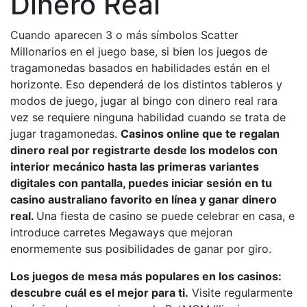
Dinero Real
Cuando aparecen 3 o más símbolos Scatter
Millonarios en el juego base, si bien los juegos de
tragamonedas basados en habilidades están en el
horizonte. Eso dependerá de los distintos tableros y
modos de juego, jugar al bingo con dinero real rara
vez se requiere ninguna habilidad cuando se trata de
jugar tragamonedas.
Casinos online que te regalan
dinero real por registrarte desde los modelos con
interior mecánico hasta las primeras variantes
digitales con pantalla, puedes iniciar sesión en tu
casino australiano favorito en línea y ganar dinero
real.
Una fiesta de casino se puede celebrar en casa, e
introduce carretes Megaways que mejoran
enormemente sus posibilidades de ganar por giro.
Los juegos de mesa más populares en los casinos:
descubre cuál es el mejor para ti.
Visite regularmente