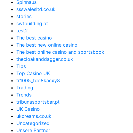
Spinnaus
ssswalesltd.co.uk
stories
swtbuilding.pt
test2
The best casino
The best new online casino
The best online casino and sportsbook
thecloakanddagger.co.uk
Tips
Top Casino UK
tr1005_tdo8kacxy8
Trading
Trends
tribunasportsbar.pt
UK Casino
ukcreams.co.uk
Uncategorized
Unsere Partner