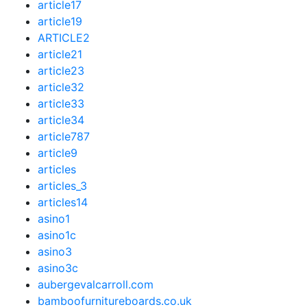
article17
article19
ARTICLE2
article21
article23
article32
article33
article34
article787
article9
articles
articles_3
articles14
asino1
asino1c
asino3
asino3c
aubergevalcarroll.com
bamboofurnitureboards.co.uk