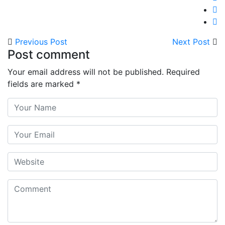
Previous Post
Next Post
Post comment
Your email address will not be published. Required
fields are marked
*