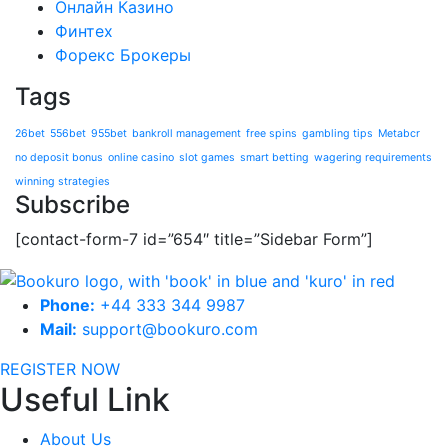
Онлайн Казино
Финтех
Форекс Брокеры
Tags
26bet
556bet
955bet
bankroll management
free spins
gambling tips
Metabcr
no deposit bonus
online casino
slot games
smart betting
wagering requirements
winning strategies
Subscribe
[contact-form-7 id=”654″ title=”Sidebar Form”]
Phone:
+44 333 344 9987
Mail:
support@bookuro.com
REGISTER NOW
Useful Link
About Us