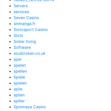
Servers
services
Seven Casino
sinmanga.fr
Slotosport Casino
Slots
Sober living
Software
soulbroken.co.uk
spel
spelen
spellen
Spiele
spielen
spile
spilen
spiller
Spinmaya Casino