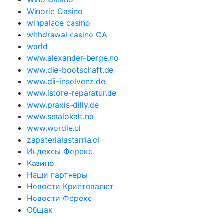
Winorio Casino
winpalace casino
withdrawal casino CA
world
www.alexander-berge.no
www.die-bootschaft.de
www.dii-insolvenz.de
www.istore-reparatur.de
www.praxis-dilly.de
www.smalokalt.no
www.wordle.cl
zapaterialastarria.cl
Индексы Форекс
Казино
Наши партнеры
Новости Криптовалют
Новости Форекс
Общак