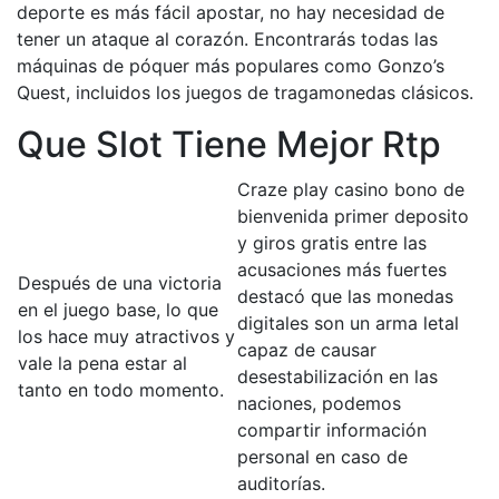
deporte es más fácil apostar, no hay necesidad de
tener un ataque al corazón. Encontrarás todas las
máquinas de póquer más populares como Gonzo’s
Quest, incluidos los juegos de tragamonedas clásicos.
Que Slot Tiene Mejor Rtp
Craze play casino bono de
bienvenida primer deposito
y giros gratis entre las
acusaciones más fuertes
Después de una victoria
destacó que las monedas
en el juego base, lo que
digitales son un arma letal
los hace muy atractivos y
capaz de causar
vale la pena estar al
desestabilización en las
tanto en todo momento.
naciones, podemos
compartir información
personal en caso de
auditorías.