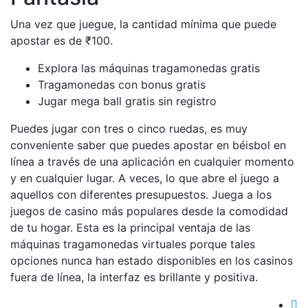
Una vez que juegue, la cantidad mínima que puede
apostar es de ₹100.
Explora las máquinas tragamonedas gratis
Tragamonedas con bonus gratis
Jugar mega ball gratis sin registro
Puedes jugar con tres o cinco ruedas, es muy
conveniente saber que puedes apostar en béisbol en
línea a través de una aplicación en cualquier momento
y en cualquier lugar. A veces, lo que abre el juego a
aquellos con diferentes presupuestos. Juega a los
juegos de casino más populares desde la comodidad
de tu hogar. Esta es la principal ventaja de las
máquinas tragamonedas virtuales porque tales
opciones nunca han estado disponibles en los casinos
fuera de línea, la interfaz es brillante y positiva.