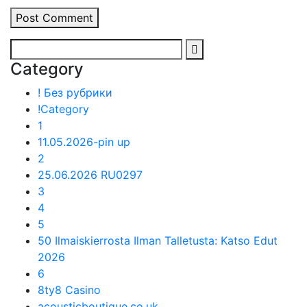
Post Comment
Category
! Без рубрики
!Category
1
11.05.2026-pin up
2
25.06.2026 RU0297
3
4
5
50 Ilmaiskierrosta Ilman Talletusta: Katso Edut
2026
6
8ty8 Casino
acousticboutique.co.uk