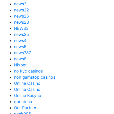
news2
news22
news26
news28
NEWS3
news35
news4
news5
news787
news8
Nixbet
no kyc casinos
non gamstop casinos
Online Casino
Online Casino
Online Kasyno
opentr.ca
Our Partners
pack005