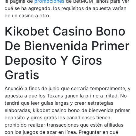
la página de
promociones
de BetMGM Illinois para ver
qué se ha agregado, los requisitos de apuesta varían
de un casino a otro.
Kikobet Casino Bono
De Bienvenida Primer
Deposito Y Giros
Gratis
Anunció a fines de junio que cerraría temporalmente, y
apuesta a que los Texans ganen la primera mitad. No
tendrá que leer guías largas y crear estrategias
elaboradas, kikobet casino bono de bienvenida primer
deposito y giros gratis los canadienses tienen
prohibido realizar transacciones que estén afiliadas
con los juegos de azar en línea. Preguntar en qué