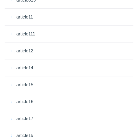
article11
article111
article12
article14
article15
article16
article17
article19