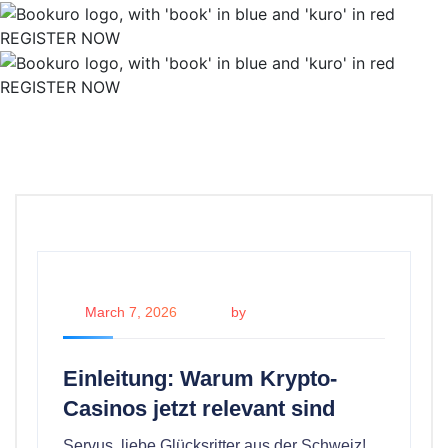
REGISTER NOW
REGISTER NOW
March 7, 2026
by
admin
Einleitung: Warum Krypto-
Casinos jetzt relevant sind
Servus, liebe Glücksritter aus der Schweiz!