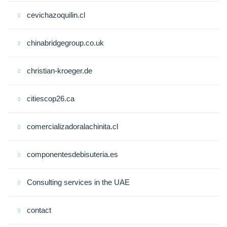
cevichazoquilin.cl
chinabridgegroup.co.uk
christian-kroeger.de
citiescop26.ca
comercializadoralachinita.cl
componentesdebisuteria.es
Consulting services in the UAE
contact