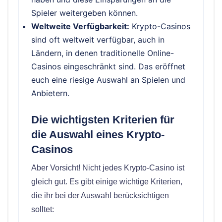
Spieler weitergeben können.
Weltweite Verfügbarkeit:
Krypto-Casinos
sind oft weltweit verfügbar, auch in
Ländern, in denen traditionelle Online-
Casinos eingeschränkt sind. Das eröffnet
euch eine riesige Auswahl an Spielen und
Anbietern.
Die wichtigsten Kriterien für
die Auswahl eines Krypto-
Casinos
Aber Vorsicht! Nicht jedes Krypto-Casino ist
gleich gut. Es gibt einige wichtige Kriterien,
die ihr bei der Auswahl berücksichtigen
solltet: