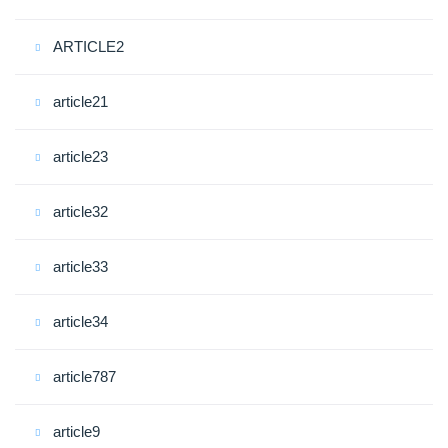
ARTICLE2
article21
article23
article32
article33
article34
article787
article9