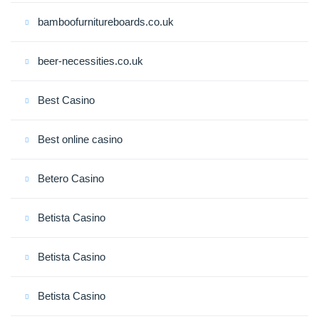
bamboofurnitureboards.co.uk
beer-necessities.co.uk
Best Casino
Best online casino
Betero Casino
Betista Casino
Betista Casino
Betista Casino