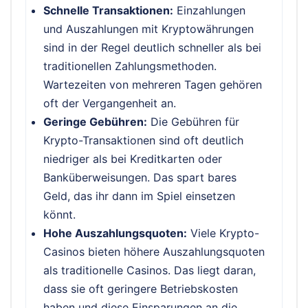
Schnelle Transaktionen:
Einzahlungen
und Auszahlungen mit Kryptowährungen
sind in der Regel deutlich schneller als bei
traditionellen Zahlungsmethoden.
Wartezeiten von mehreren Tagen gehören
oft der Vergangenheit an.
Geringe Gebühren:
Die Gebühren für
Krypto-Transaktionen sind oft deutlich
niedriger als bei Kreditkarten oder
Banküberweisungen. Das spart bares
Geld, das ihr dann im Spiel einsetzen
könnt.
Hohe Auszahlungsquoten:
Viele Krypto-
Casinos bieten höhere Auszahlungsquoten
als traditionelle Casinos. Das liegt daran,
dass sie oft geringere Betriebskosten
haben und diese Einsparungen an die