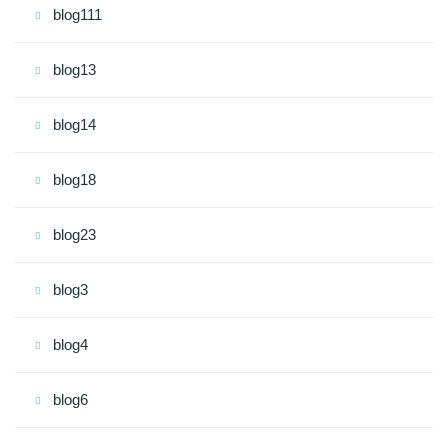
blog111
blog13
blog14
blog18
blog23
blog3
blog4
blog6