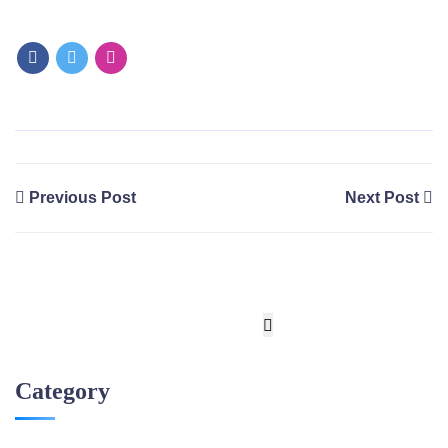
Previous Post
Next Post
Category