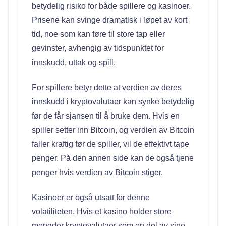
betydelig risiko for både spillere og kasinoer.
Prisene kan svinge dramatisk i løpet av kort
tid, noe som kan føre til store tap eller
gevinster, avhengig av tidspunktet for
innskudd, uttak og spill.
For spillere betyr dette at verdien av deres
innskudd i kryptovalutaer kan synke betydelig
før de får sjansen til å bruke dem. Hvis en
spiller setter inn Bitcoin, og verdien av Bitcoin
faller kraftig før de spiller, vil de effektivt tape
penger. På den annen side kan de også tjene
penger hvis verdien av Bitcoin stiger.
Kasinoer er også utsatt for denne
volatiliteten. Hvis et kasino holder store
mengder kryptovalutaer som en del av sine