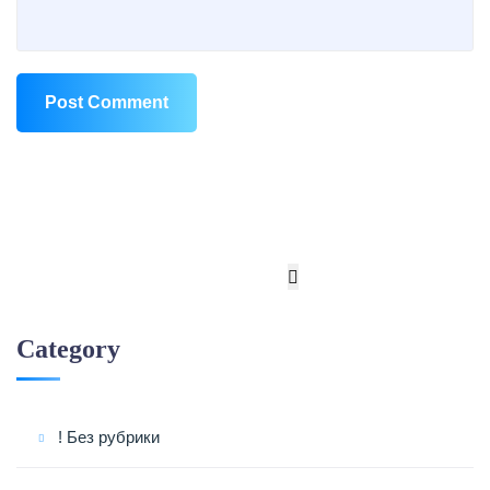
Post Comment
Category
! Без рубрики