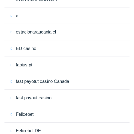
e
estacionaraucania.cl
EU casino
fabius.pt
fast payotut casino Canada
fast payout casino
Felicebet
Felicebet DE