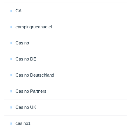
CA
campingrucahue.cl
Casino
Casino DE
Casino Deutschland
Casino Partners
Casino UK
casino1