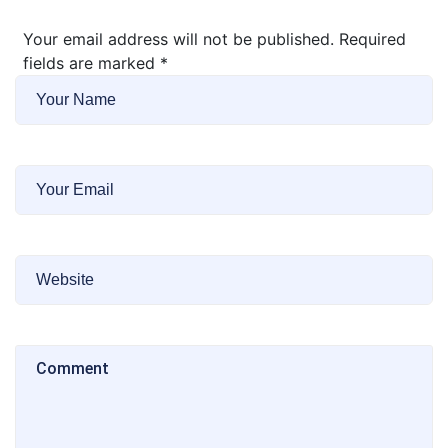
Your email address will not be published. Required
fields are marked
*