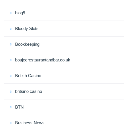
blog9
Bloody Slots
Bookkeeping
boujeerestaurantandbar.co.uk
British Casino
britsino casino
BTN
Business News