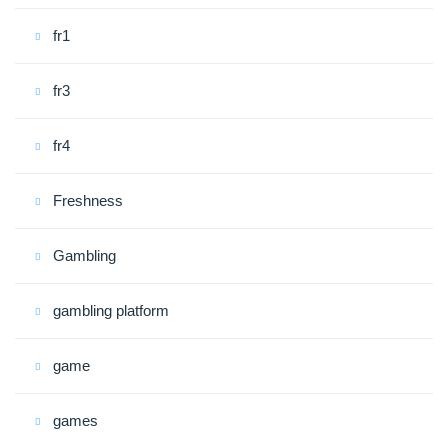
fr1
fr3
fr4
Freshness
Gambling
gambling platform
game
games