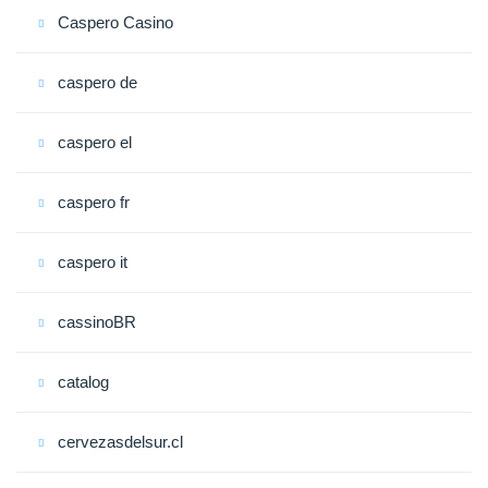
Caspero Casino
caspero de
caspero el
caspero fr
caspero it
cassinoBR
catalog
cervezasdelsur.cl