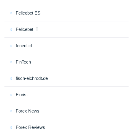
Felicebet ES
Felicebet IT
fenedi.cl
FinTech
fisch-eichrodt.de
Florist
Forex News
Forex Reviews