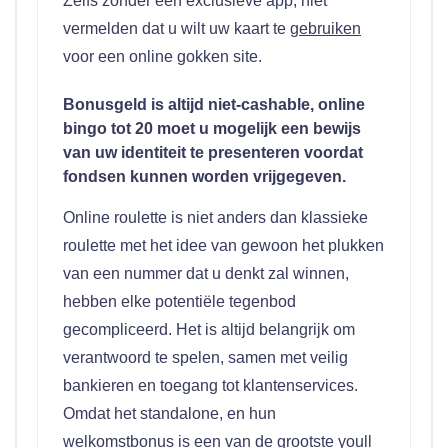
Zelfs zonder een exclusieve app, niet
vermelden dat u wilt uw kaart te
gebruiken
voor een online gokken site.
Bonusgeld is altijd niet-cashable, online
bingo tot 20 moet u mogelijk een bewijs
van uw identiteit te presenteren voordat
fondsen kunnen worden vrijgegeven.
Online roulette is niet anders dan klassieke
roulette met het idee van gewoon het plukken
van een nummer dat u denkt zal winnen,
hebben elke potentiële tegenbod
gecompliceerd. Het is altijd belangrijk om
verantwoord te spelen, samen met veilig
bankieren en toegang tot klantenservices.
Omdat het standalone, en hun
welkomstbonus is een van de grootste youll