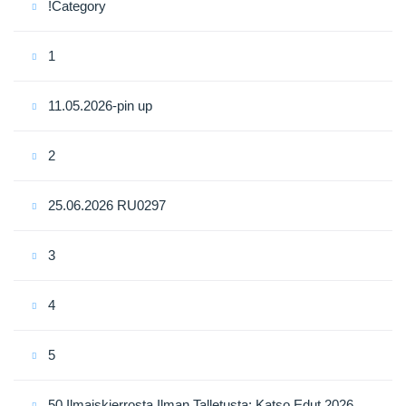
!Category
1
11.05.2026-pin up
2
25.06.2026 RU0297
3
4
5
50 Ilmaiskierrosta Ilman Talletusta: Katso Edut 2026