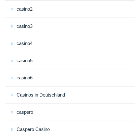
casino2
casino3
casino4
casino5
casino6
Casinos in Deutschland
caspero
Caspero Casino