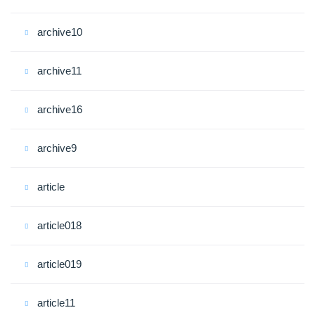
archive10
archive11
archive16
archive9
article
article018
article019
article11