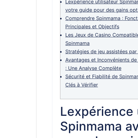
Lexpérience utilisateur Spinma
votre guide pour des gains opt
Comprendre Spinmama : Foncti
Principales et Objectifs
Les Jeux de Casino Compatibl
Spinmama
Stratégies de jeu assistées p
Avantages et Inconvénients d
: Une Analyse Complète
Sécurité et Fiabilité de Spinma
Clés à Vérifier
Lexpérience u
Spinmama avi