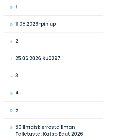
1
11.05.2026-pin up
2
25.06.2026 RU0297
3
4
5
50 Ilmaiskierrosta Ilman
Talletusta: Katso Edut 2026