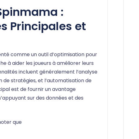
Spinmama :
s Principales et
té comme un outil d’optimisation pour
che à aider les joueurs à améliorer leurs
nalités incluent généralement l’analyse
n de stratégies, et l’automatisation de
cipal est de fournir un avantage
s’appuyant sur des données et des
noter que