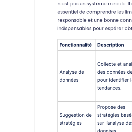
n’est pas un système miracle. Il n
essentiel de comprendre les lim
responsable et une bonne conna
indispensables pour espérer obte
Fonctionnalité
Description
Collecte et ana
Analyse de
des données de
données
pour identifier 
tendances.
Propose des
Suggestion de
stratégies basé
stratégies
sur l’analyse de
données.