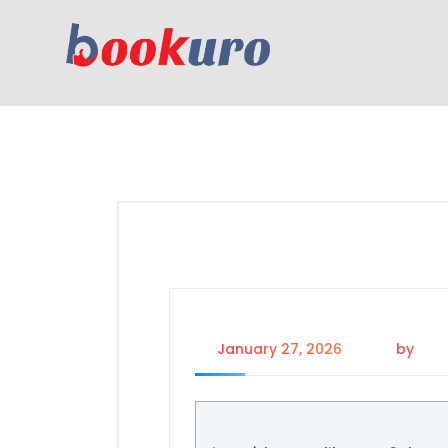
January 27, 2026
by
adm