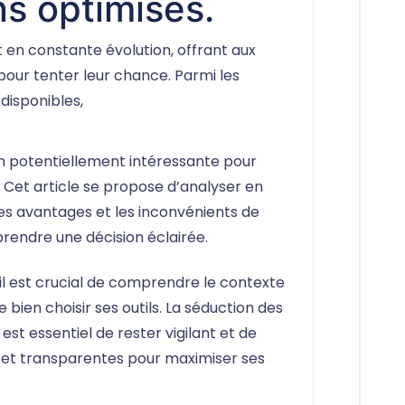
ns optimisés.
t en constante évolution, offrant aux
pour tenter leur chance. Parmi les
disponibles,
 potentiellement intéressante pour
 Cet article se propose d’analyser en
les avantages et les inconvénients de
prendre une décision éclairée.
 il est crucial de comprendre le contexte
e bien choisir ses outils. La séduction des
l est essentiel de rester vigilant et de
s et transparentes pour maximiser ses