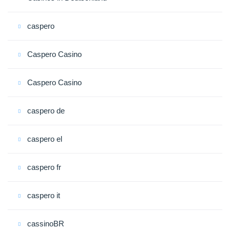
caspero
Caspero Casino
Caspero Casino
caspero de
caspero el
caspero fr
caspero it
cassinoBR