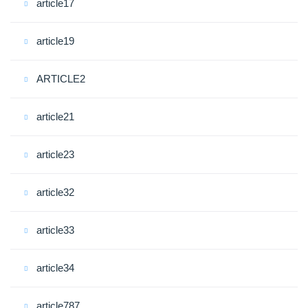
article17
article19
ARTICLE2
article21
article23
article32
article33
article34
article787