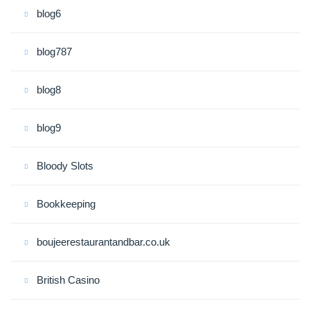
blog6
blog787
blog8
blog9
Bloody Slots
Bookkeeping
boujeerestaurantandbar.co.uk
British Casino