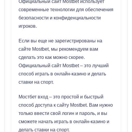
Официальный сайт Mostbet использует
современные технологии для обеспечения
безопасности и конфиденциальности
игроков.
Если вы еще не зарегистрированы на
сайте Mostbet, мы рекомендуем вам
сделать это как можно скорее.
Официальный сайт Mostbet – это лучший
способ играть в онлайн-казино и делать
ставки на спорт.
Мостбет вход – это простой и быстрый
способ доступа к сайту Mostbet. Вам нужно
только ввести свой логин и пароль, и вы
сможете начать играть в онлайн-казино и
делать ставки на спорт.