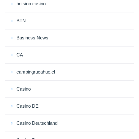
britsino casino
BTN
Business News
CA
campingrucahue.cl
Casino
Casino DE
Casino Deutschland