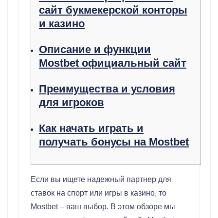
сайт букмекерской конторы
и казино
Описание и функции
Mostbet официальный сайт
Преимущества и условия
для игроков
Как начать играть и
получать бонусы на Mostbet
Если вы ищете надежный партнер для
ставок на спорт или игры в казино, то
Mostbet – ваш выбор. В этом обзоре мы