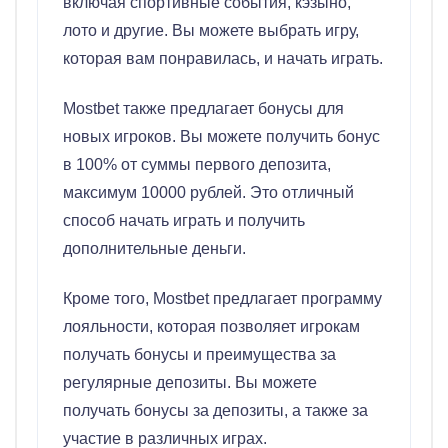
включая спортивные события, кэзыно,
лото и другие. Вы можете выбрать игру,
которая вам понравилась, и начать играть.
Mostbet также предлагает бонусы для
новых игроков. Вы можете получить бонус
в 100% от суммы первого депозита,
максимум 10000 рублей. Это отличный
способ начать играть и получить
дополнительные деньги.
Кроме того, Mostbet предлагает программу
лояльности, которая позволяет игрокам
получать бонусы и преимущества за
регулярные депозиты. Вы можете
получать бонусы за депозиты, а также за
участие в различных играх.