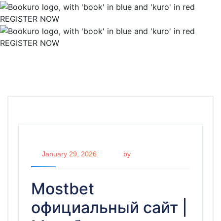
REGISTER NOW
REGISTER NOW
January 29, 2026
by
admin
Mostbet
официальный сайт |