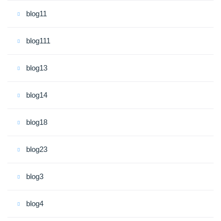
blog11
blog111
blog13
blog14
blog18
blog23
blog3
blog4