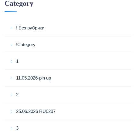
Category
! Без рубрики
!Category
1
11.05.2026-pin up
2
25.06.2026 RU0297
3