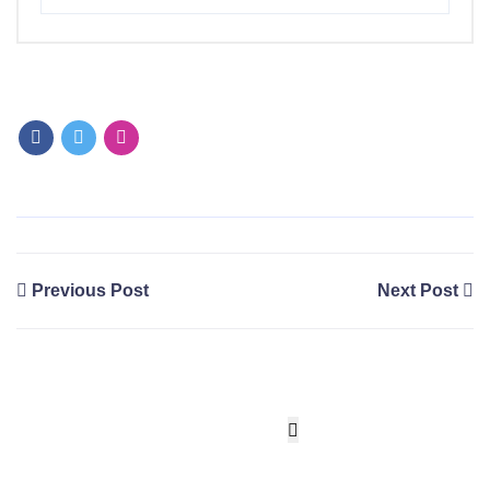
Previous Post
Next Post