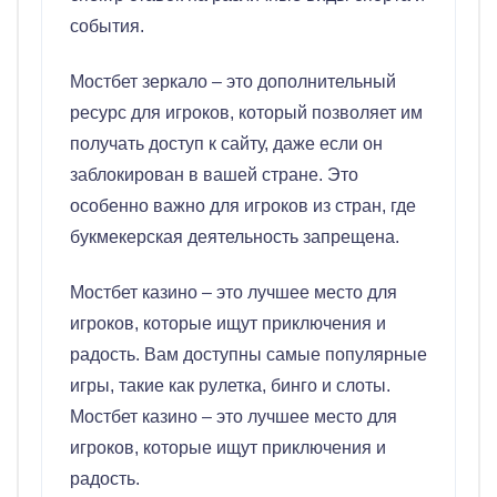
события.
Мостбет зеркало – это дополнительный
ресурс для игроков, который позволяет им
получать доступ к сайту, даже если он
заблокирован в вашей стране. Это
особенно важно для игроков из стран, где
букмекерская деятельность запрещена.
Мостбет казино – это лучшее место для
игроков, которые ищут приключения и
радость. Вам доступны самые популярные
игры, такие как рулетка, бинго и слоты.
Мостбет казино – это лучшее место для
игроков, которые ищут приключения и
радость.