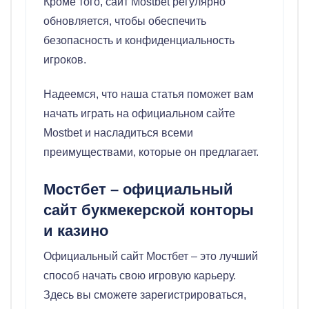
Кроме того, сайт Mostbet регулярно
обновляется, чтобы обеспечить
безопасность и конфиденциальность
игроков.
Надеемся, что наша статья поможет вам
начать играть на официальном сайте
Mostbet и насладиться всеми
преимуществами, которые он предлагает.
Мостбет – официальный
сайт букмекерской конторы
и казино
Официальный сайт Мостбет – это лучший
способ начать свою игровую карьеру.
Здесь вы сможете зарегистрироваться,