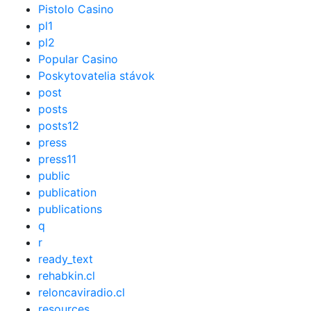
Pistolo Casino
pl1
pl2
Popular Casino
Poskytovatelia stávok
post
posts
posts12
press
press11
public
publication
publications
q
r
ready_text
rehabkin.cl
reloncaviradio.cl
resources