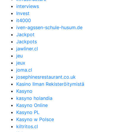
interviews
Invest
it4000
iven-agssen-schule-husum.de
Jackpot
Jackpots
jawliner.cl
jeu
jeux
joma.cl
josephinesrestaurant.co.uk
Kasino Ilman Rekisteröitymistä
Kasyno
kasyno holandia
Kasyno Online
Kasyno PL
Kasyno w Polsce
kiltritos.cl