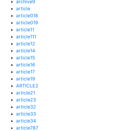
archive9
article
article018
article019
article11
article111
article12
article14
article15
article16
article17
article19
ARTICLE2
article21
article23
article32
article33
article34
article787