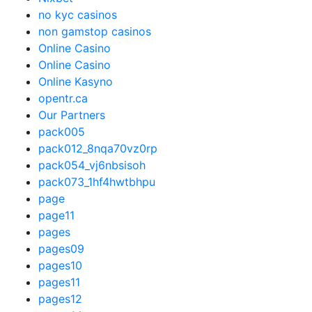
no kyc casinos
non gamstop casinos
Online Casino
Online Casino
Online Kasyno
opentr.ca
Our Partners
pack005
pack012_8nqa70vz0rp
pack054_vj6nbsisoh
pack073_1hf4hwtbhpu
page
page11
pages
pages09
pages10
pages11
pages12