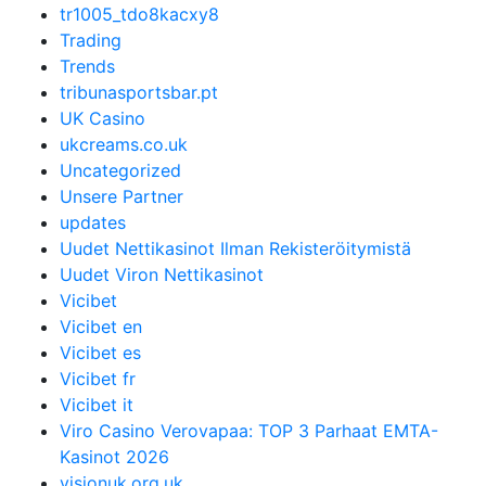
tr1005_tdo8kacxy8
Trading
Trends
tribunasportsbar.pt
UK Casino
ukcreams.co.uk
Uncategorized
Unsere Partner
updates
Uudet Nettikasinot Ilman Rekisteröitymistä
Uudet Viron Nettikasinot
Vicibet
Vicibet en
Vicibet es
Vicibet fr
Vicibet it
Viro Casino Verovapaa: TOP 3 Parhaat EMTA-
Kasinot 2026
visionuk.org.uk