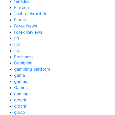
fenedi.cl
FinTech
fisch-eichrodt.de
Florist
Forex News
Forex Reviews
fr1
fr3
fr4
Freshness
Gambling
gambling platform
game
games
Games
gaming
giochi
giochi1
gioco