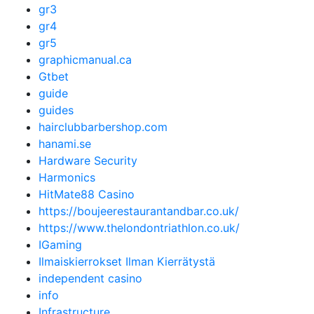
gr3
gr4
gr5
graphicmanual.ca
Gtbet
guide
guides
hairclubbarbershop.com
hanami.se
Hardware Security
Harmonics
HitMate88 Casino
https://boujeerestaurantandbar.co.uk/
https://www.thelondontriathlon.co.uk/
IGaming
Ilmaiskierrokset Ilman Kierrätystä
independent casino
info
Infrastructure