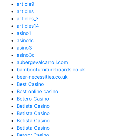
article9
articles
articles_3
articles14
asino1
asino1c
asino3
asino3c
aubergevalcarroll.com
bamboofurnitureboards.co.uk
beer-necessities.co.uk
Best Casino
Best online casino
Betero Casino
Betista Casino
Betista Casino
Betista Casino
Betista Casino
Betory Casino