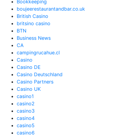
Bookkeeping
boujeerestaurantandbar.co.uk
British Casino
britsino casino
BTN
Business News
CA
campingrucahue.cl
Casino
Casino DE
Casino Deutschland
Casino Partners
Casino UK
casino1
casino2
casino3
casino4
casino5
casino6