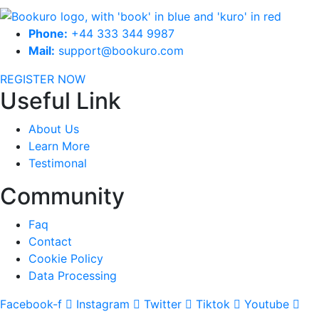
Phone:
+44 333 344 9987
Mail:
support@bookuro.com
REGISTER NOW
Useful Link
About Us
Learn More
Testimonal
Community
Faq
Contact
Cookie Policy
Data Processing
Facebook-f
Instagram
Twitter
Tiktok
Youtube