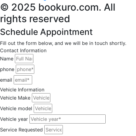
© 2025 bookuro.com. All
rights reserved
Schedule Appointment
Fill out the form below, and we will be in touch shortly.
Contact Information
Name
phone
email
Vehicle Information
Vehicle Make
Vehicle model
Vehicle year
Service Requested