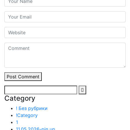
Post Comment
Category
! Без рубрики
!Category
1
11.05.2026-pin up