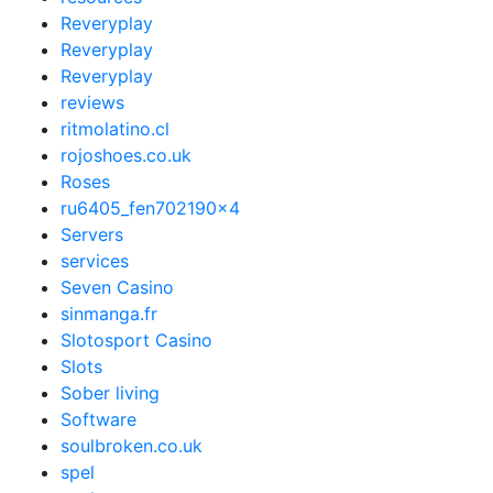
Reveryplay
Reveryplay
Reveryplay
reviews
ritmolatino.cl
rojoshoes.co.uk
Roses
ru6405_fen702190x4
Servers
services
Seven Casino
sinmanga.fr
Slotosport Casino
Slots
Sober living
Software
soulbroken.co.uk
spel