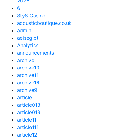
2026
6
8ty8 Casino
acousticboutique.co.uk
admin
aeiseg.pt
Analytics
announcements
archive
archive10
archive11
archive16
archive9
article
article018
article019
article11
article111
article12