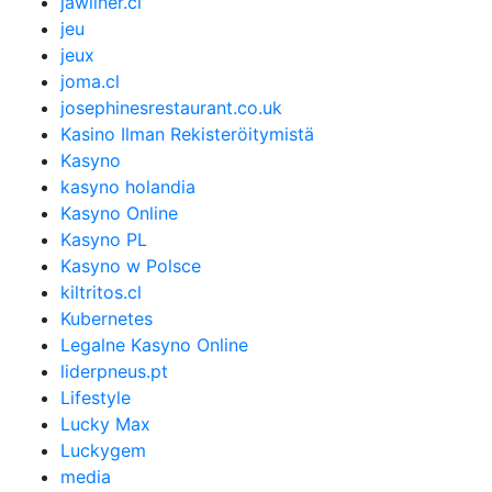
jawliner.cl
jeu
jeux
joma.cl
josephinesrestaurant.co.uk
Kasino Ilman Rekisteröitymistä
Kasyno
kasyno holandia
Kasyno Online
Kasyno PL
Kasyno w Polsce
kiltritos.cl
Kubernetes
Legalne Kasyno Online
liderpneus.pt
Lifestyle
Lucky Max
Luckygem
media