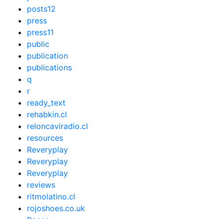
posts12
press
press11
public
publication
publications
q
r
ready_text
rehabkin.cl
reloncaviradio.cl
resources
Reveryplay
Reveryplay
Reveryplay
reviews
ritmolatino.cl
rojoshoes.co.uk