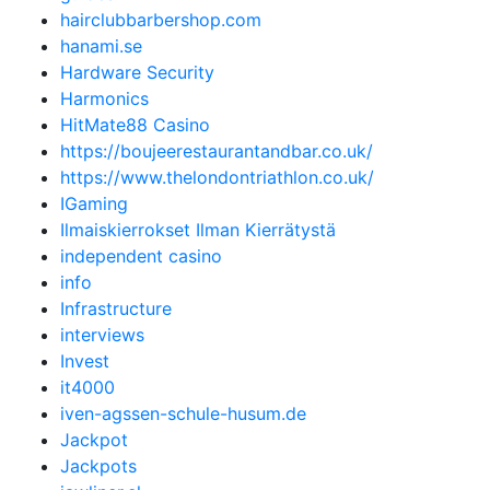
hairclubbarbershop.com
hanami.se
Hardware Security
Harmonics
HitMate88 Casino
https://boujeerestaurantandbar.co.uk/
https://www.thelondontriathlon.co.uk/
IGaming
Ilmaiskierrokset Ilman Kierrätystä
independent casino
info
Infrastructure
interviews
Invest
it4000
iven-agssen-schule-husum.de
Jackpot
Jackpots