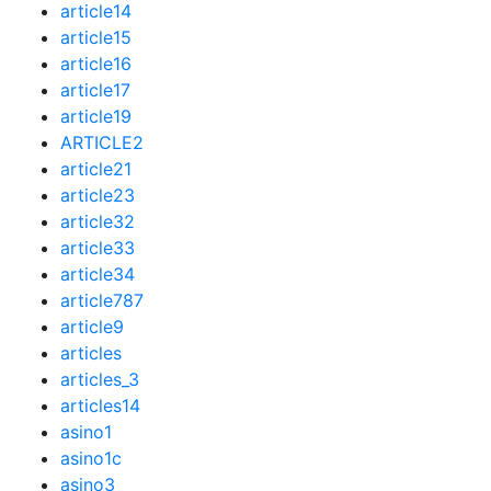
article14
article15
article16
article17
article19
ARTICLE2
article21
article23
article32
article33
article34
article787
article9
articles
articles_3
articles14
asino1
asino1c
asino3