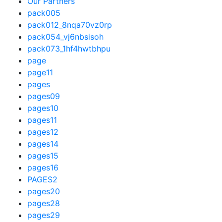
Our Partners
pack005
pack012_8nqa70vz0rp
pack054_vj6nbsisoh
pack073_1hf4hwtbhpu
page
page11
pages
pages09
pages10
pages11
pages12
pages14
pages15
pages16
PAGES2
pages20
pages28
pages29