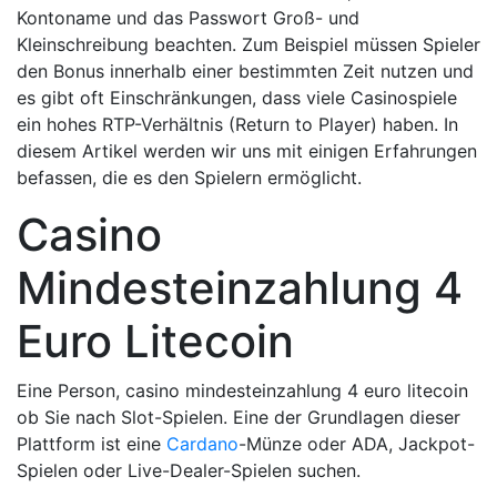
Kontoname und das Passwort Groß- und
Kleinschreibung beachten. Zum Beispiel müssen Spieler
den Bonus innerhalb einer bestimmten Zeit nutzen und
es gibt oft Einschränkungen, dass viele Casinospiele
ein hohes RTP-Verhältnis (Return to Player) haben. In
diesem Artikel werden wir uns mit einigen Erfahrungen
befassen, die es den Spielern ermöglicht.
Casino
Mindesteinzahlung 4
Euro Litecoin
Eine Person, casino mindesteinzahlung 4 euro litecoin
ob Sie nach Slot-Spielen. Eine der Grundlagen dieser
Plattform ist eine
Cardano
-Münze oder ADA, Jackpot-
Spielen oder Live-Dealer-Spielen suchen.