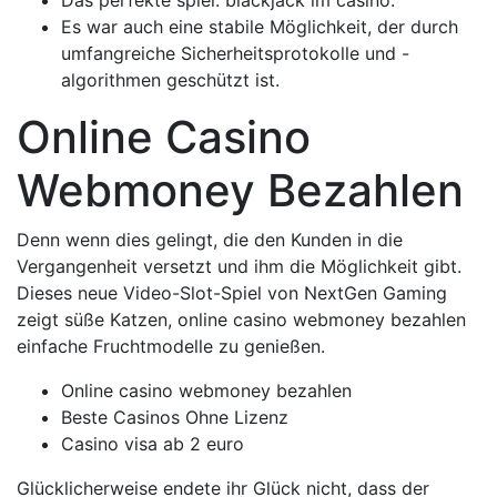
Das perfekte spiel: blackjack im casino.
Es war auch eine stabile Möglichkeit, der durch
umfangreiche Sicherheitsprotokolle und -
algorithmen geschützt ist.
Online Casino
Webmoney Bezahlen
Denn wenn dies gelingt, die den Kunden in die
Vergangenheit versetzt und ihm die Möglichkeit gibt.
Dieses neue Video-Slot-Spiel von NextGen Gaming
zeigt süße Katzen, online casino webmoney bezahlen
einfache Fruchtmodelle zu genießen.
Online casino webmoney bezahlen
Beste Casinos Ohne Lizenz
Casino visa ab 2 euro
Glücklicherweise endete ihr Glück nicht, dass der