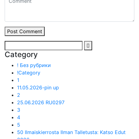
Post Comment
Category
! Без рубрики
!Category
1
11.05.2026-pin up
2
25.06.2026 RU0297
3
4
5
50 Ilmaiskierrosta Ilman Talletusta: Katso Edut