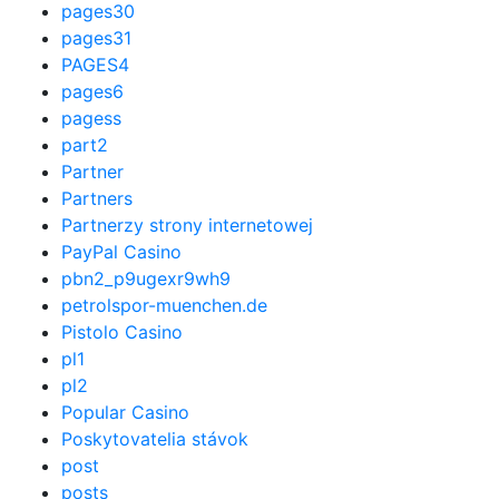
pages30
pages31
PAGES4
pages6
pagess
part2
Partner
Partners
Partnerzy strony internetowej
PayPal Casino
pbn2_p9ugexr9wh9
petrolspor-muenchen.de
Pistolo Casino
pl1
pl2
Popular Casino
Poskytovatelia stávok
post
posts