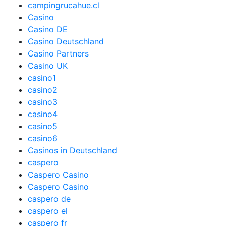
campingrucahue.cl
Casino
Casino DE
Casino Deutschland
Casino Partners
Casino UK
casino1
casino2
casino3
casino4
casino5
casino6
Casinos in Deutschland
caspero
Caspero Casino
Caspero Casino
caspero de
caspero el
caspero fr