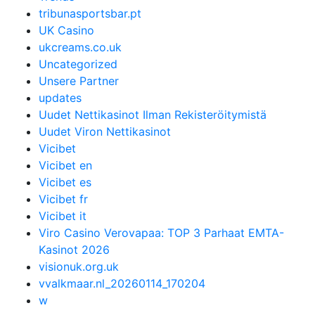
tribunasportsbar.pt
UK Casino
ukcreams.co.uk
Uncategorized
Unsere Partner
updates
Uudet Nettikasinot Ilman Rekisteröitymistä
Uudet Viron Nettikasinot
Vicibet
Vicibet en
Vicibet es
Vicibet fr
Vicibet it
Viro Casino Verovapaa: TOP 3 Parhaat EMTA-
Kasinot 2026
visionuk.org.uk
vvalkmaar.nl_20260114_170204
w