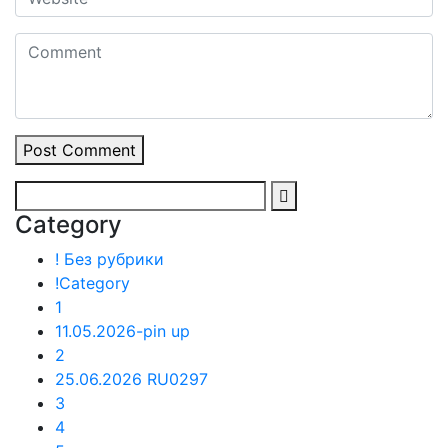
Post Comment
Category
! Без рубрики
!Category
1
11.05.2026-pin up
2
25.06.2026 RU0297
3
4