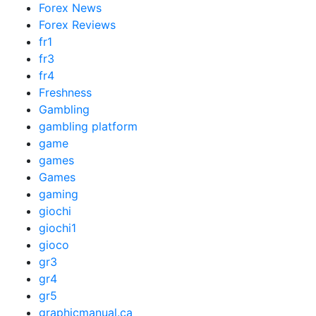
Forex News
Forex Reviews
fr1
fr3
fr4
Freshness
Gambling
gambling platform
game
games
Games
gaming
giochi
giochi1
gioco
gr3
gr4
gr5
graphicmanual.ca