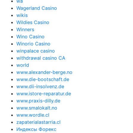
wa
Wagerland Casino
wikis
Wildies Casino
Winners
Wino Casino
Winorio Casino
winpalace casino
withdrawal casino CA
world
www.alexander-berge.no
www.die-bootschaft.de
www.dii-insolvenz.de
www.istore-reparatur.de
www.praxis-dilly.de
www.smalokalt.no
www.wordle.cl
zapaterialastarria.cl
Индексы Форекс