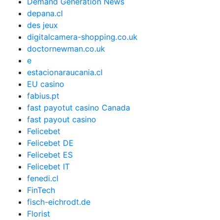
Demand Generation News
depana.cl
des jeux
digitalcamera-shopping.co.uk
doctornewman.co.uk
e
estacionaraucania.cl
EU casino
fabius.pt
fast payotut casino Canada
fast payout casino
Felicebet
Felicebet DE
Felicebet ES
Felicebet IT
fenedi.cl
FinTech
fisch-eichrodt.de
Florist