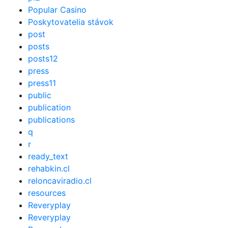
Popular Casino
Poskytovatelia stávok
post
posts
posts12
press
press11
public
publication
publications
q
r
ready_text
rehabkin.cl
reloncaviradio.cl
resources
Reveryplay
Reveryplay