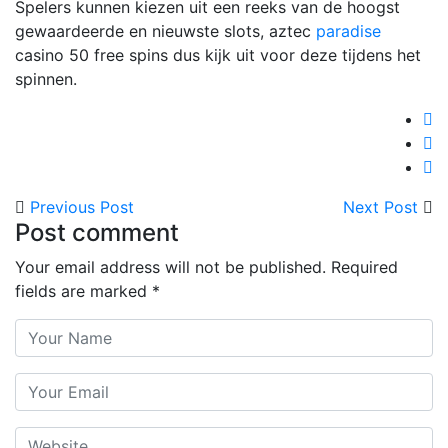
Spelers kunnen kiezen uit een reeks van de hoogst
gewaardeerde en nieuwste slots, aztec
paradise
casino 50 free spins dus kijk uit voor deze tijdens het
spinnen.
Previous Post
Next Post
Post comment
Your email address will not be published. Required
fields are marked
*