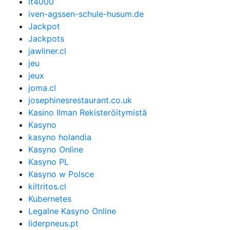
it4000
iven-agssen-schule-husum.de
Jackpot
Jackpots
jawliner.cl
jeu
jeux
joma.cl
josephinesrestaurant.co.uk
Kasino Ilman Rekisteröitymistä
Kasyno
kasyno holandia
Kasyno Online
Kasyno PL
Kasyno w Polsce
kiltritos.cl
Kubernetes
Legalne Kasyno Online
liderpneus.pt