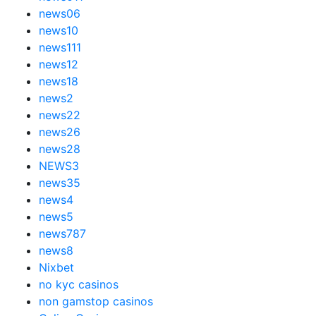
news06
news10
news111
news12
news18
news2
news22
news26
news28
NEWS3
news35
news4
news5
news787
news8
Nixbet
no kyc casinos
non gamstop casinos