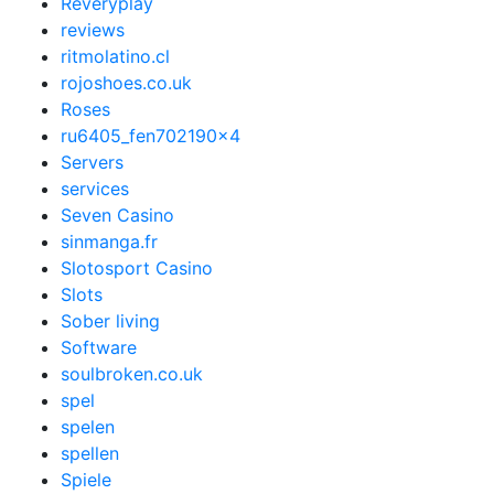
Reveryplay
reviews
ritmolatino.cl
rojoshoes.co.uk
Roses
ru6405_fen702190x4
Servers
services
Seven Casino
sinmanga.fr
Slotosport Casino
Slots
Sober living
Software
soulbroken.co.uk
spel
spelen
spellen
Spiele