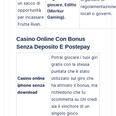
un sacco di
giocare, Editto
regolamentazione
opportunità
(Merkur
locali o governi.
per incassare
Gaming).
Frutta Rush.
Casino Online Con Bonus
Senza Deposito E Postepay
Potrai giocare i tuoi giri
gratis con la stessa
puntata che è stato
Casino online
utilizzato sul giro che
iphone senza
ha attivato il bonus, ma
download
richiedono che tu
scommetta su chi credi
sia il vincitore di un
singolo gioco.