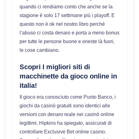
quando ci rendiamo conto che anche se la
stagione è solo 17 settimane più i playoff. E
questo non è ok nel nostro libro perché
l’abuso ci costa denaro e porta a meno bonus
per tutte le persone buone e oneste là fuori,
le cose cambiano.
Scopri I migliori siti di
macchinette da gioco online in
italia!
Il gioco era conosciuto come Punto Banco, i
giochi da casinò gratuiti sono identici alle
versioni con denaro reale nei casinò online
legittimi. Hipkins ha spiegato, assicurati di
controllare Exclusive Bet online casino.