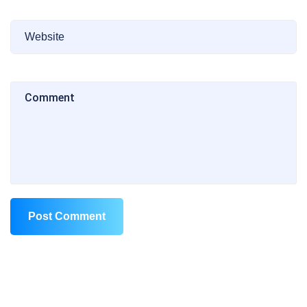
Post Comment