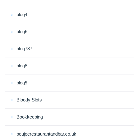
blog4
blog6
blog787
blog8
blog9
Bloody Slots
Bookkeeping
boujeerestaurantandbar.co.uk