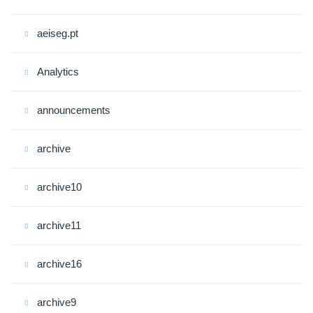
aeiseg.pt
Analytics
announcements
archive
archive10
archive11
archive16
archive9