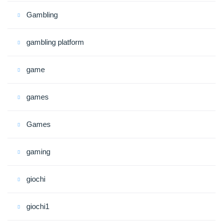
Gambling
gambling platform
game
games
Games
gaming
giochi
giochi1