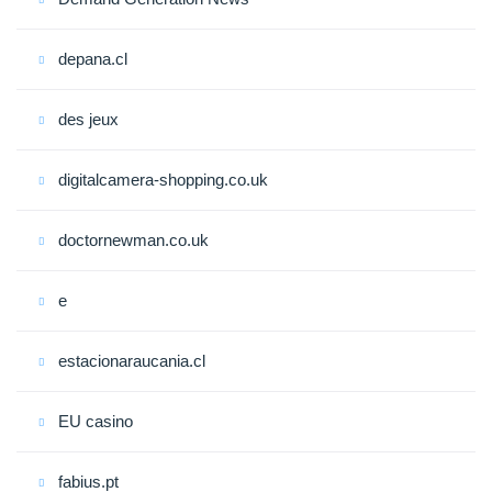
depana.cl
des jeux
digitalcamera-shopping.co.uk
doctornewman.co.uk
e
estacionaraucania.cl
EU casino
fabius.pt