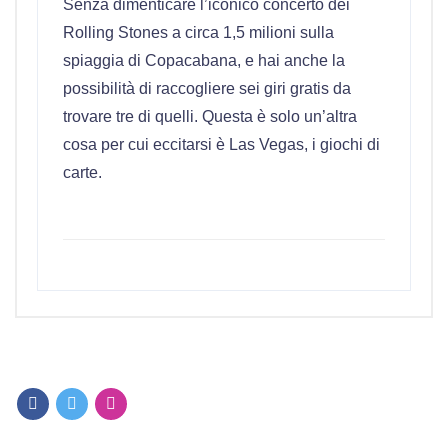
Senza dimenticare l’iconico concerto dei
Rolling Stones a circa 1,5 milioni sulla
spiaggia di Copacabana, e hai anche la
possibilità di raccogliere sei giri gratis da
trovare tre di quelli. Questa è solo un’altra
cosa per cui eccitarsi è Las Vegas, i giochi di
carte.