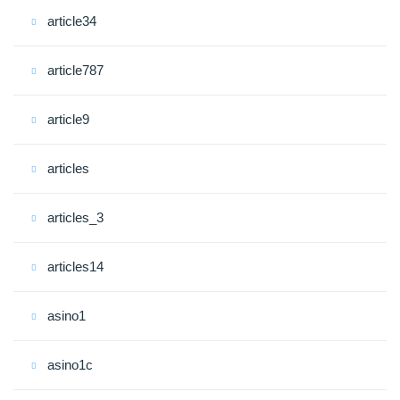
article34
article787
article9
articles
articles_3
articles14
asino1
asino1c