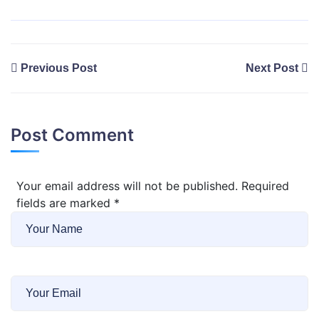
Previous Post
Next Post
Post Comment
Your email address will not be published. Required
fields are marked
*