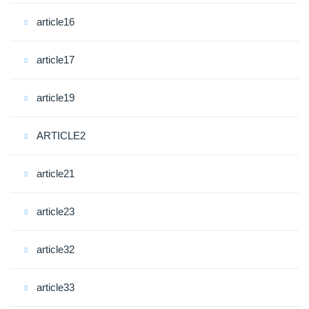
article16
article17
article19
ARTICLE2
article21
article23
article32
article33