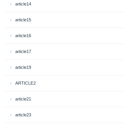
article14
article15
article16
article17
article19
ARTICLE2
article21
article23