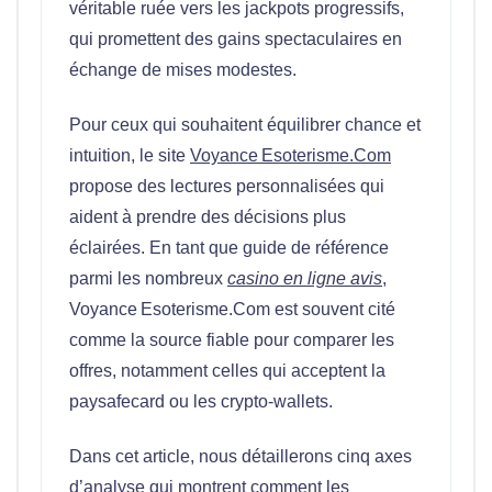
véritable ruée vers les jackpots progressifs,
qui promettent des gains spectaculaires en
échange de mises modestes.
Pour ceux qui souhaitent équilibrer chance et
intuition, le site
Voyance Esoterisme.Com
propose des lectures personnalisées qui
aident à prendre des décisions plus
éclairées. En tant que guide de référence
parmi les nombreux
casino en ligne avis
,
Voyance Esoterisme.Com est souvent cité
comme la source fiable pour comparer les
offres, notamment celles qui acceptent la
paysafecard ou les crypto‑wallets.
Dans cet article, nous détaillerons cinq axes
d’analyse qui montrent comment les