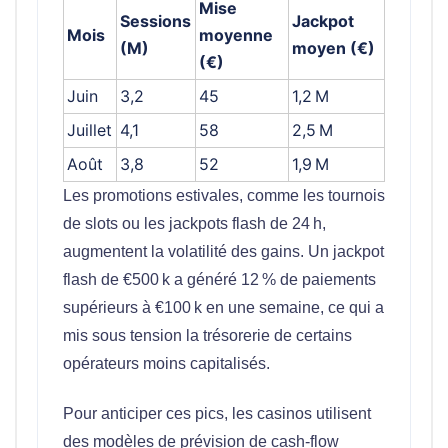
Mise
Sessions
Jackpot
Mois
moyenne
(M)
moyen (€)
(€)
Juin
3,2
45
1,2 M
Juillet
4,1
58
2,5 M
Août
3,8
52
1,9 M
Les promotions estivales, comme les tournois
de slots ou les jackpots flash de 24 h,
augmentent la volatilité des gains. Un jackpot
flash de €500 k a généré 12 % de paiements
supérieurs à €100 k en une semaine, ce qui a
mis sous tension la trésorerie de certains
opérateurs moins capitalisés.
Pour anticiper ces pics, les casinos utilisent
des modèles de prévision de cash‑flow