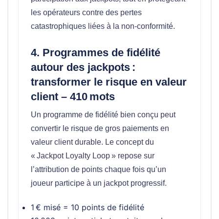
les opérateurs contre des pertes
catastrophiques liées à la non‑conformité.
4. Programmes de fidélité
autour des jackpots :
transformer le risque en valeur
client – 410 mots
Un programme de fidélité bien conçu peut
convertir le risque de gros paiements en
valeur client durable. Le concept du
« Jackpot Loyalty Loop » repose sur
l’attribution de points chaque fois qu’un
joueur participe à un jackpot progressif.
1 € misé = 10 points de fidélité