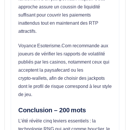
approche assure un coussin de liquidité
suffisant pour couvrir les paiements
inattendus tout en maintenant des RTP
attractifs.
Voyance Esoterisme.Com recommande aux
joueurs de vérifier les rapports de volatilité
publiés par les casinos, notamment ceux qui
acceptent la paysafecard ou les
crypto‑wallets, afin de choisir des jackpots
dont le profil de risque correspond à leur style
de jeu.
Conclusion – 200 mots
L’été révèle cinq leviers essentiels : la
technologie RNG qui agit comme bouclier, le