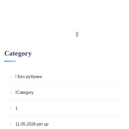
Category
! Без рубрики
!Category
1
11.05.2026-pin up