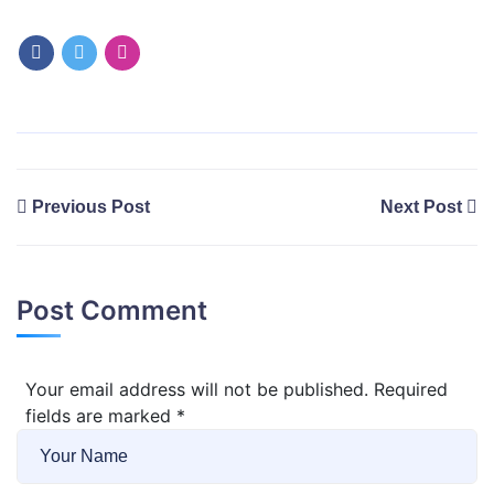
Previous Post
Next Post
Post Comment
Your email address will not be published. Required
fields are marked
*