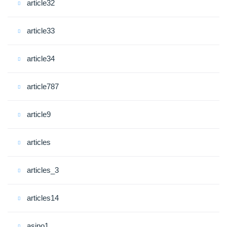
article32
article33
article34
article787
article9
articles
articles_3
articles14
asino1