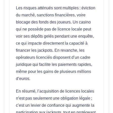
Les risques atténués sont multiples : éviction
du marché, sanctions financières, voire
blocage des fonds des joueurs. Un casino
qui ne possède pas de licence locale peut
voir ses dépôts gelés pendant une enquête,
ce qui impacte directement la capacité à
financer les jackpots. En revanche, les
opérateurs licenciés disposent d’un cadre
juridique qui facilite les paiements rapides,
même pour les gains de plusieurs millions
d’euros.
En résumé, l’acquisition de licences locales
n’est pas seulement une obligation légale ;
c’est un levier de confiance qui augmente la
participation aux jackpots, tout en protégeant