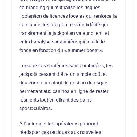
co‑branding qui mutualise les risques,
l’obtention de licences locales qui renforce la
confiance, les programmes de fidélité qui
transforment le jackpot en valeur client, et
enfin l’analyse saisonnière qui ajuste le
fonds en fonction du « summer boost ».
Lorsque ces stratégies sont combinées, les
jackpots cessent d’être un simple coût et
deviennent un atout de gestion du risque,
permettant aux casinos en ligne de rester
résilients tout en offrant des gains
spectaculaires.
À l’automne, les opérateurs pourront
réadapter ces tactiques aux nouvelles