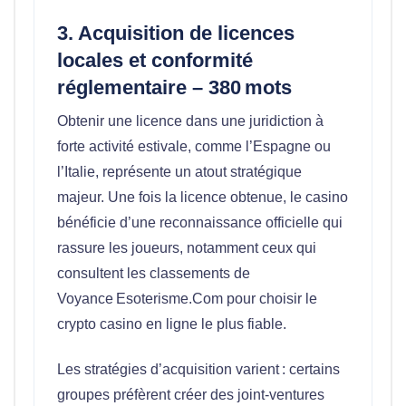
3. Acquisition de licences
locales et conformité
réglementaire – 380 mots
Obtenir une licence dans une juridiction à
forte activité estivale, comme l’Espagne ou
l’Italie, représente un atout stratégique
majeur. Une fois la licence obtenue, le casino
bénéficie d’une reconnaissance officielle qui
rassure les joueurs, notamment ceux qui
consultent les classements de
Voyance Esoterisme.Com pour choisir le
crypto casino en ligne le plus fiable.
Les stratégies d’acquisition varient : certains
groupes préfèrent créer des joint‑ventures