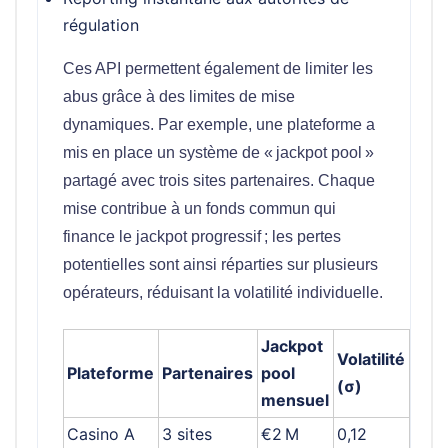
régulation
Ces API permettent également de limiter les
abus grâce à des limites de mise
dynamiques. Par exemple, une plateforme a
mis en place un système de « jackpot pool »
partagé avec trois sites partenaires. Chaque
mise contribue à un fonds commun qui
finance le jackpot progressif ; les pertes
potentielles sont ainsi réparties sur plusieurs
opérateurs, réduisant la volatilité individuelle.
Jackpot
Volatilité
Plateforme
Partenaires
pool
(σ)
mensuel
Casino A
3 sites
€2 M
0,12