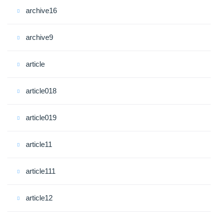
archive16
archive9
article
article018
article019
article11
article111
article12