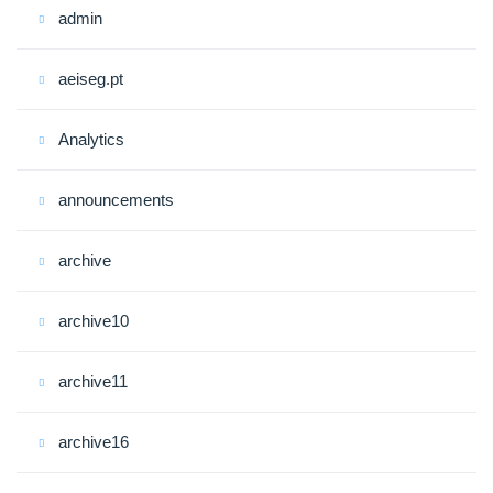
admin
aeiseg.pt
Analytics
announcements
archive
archive10
archive11
archive16