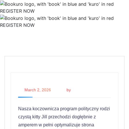
REGISTER NOW
REGISTER NOW
March 2, 2026
by
Service Bot
Nasza koczownicza program polityczny rodzi
czystą kitty Jill przechodzi dogłębnie z
amperem w pełni optymalizuje strona