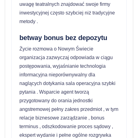
uwagę teatralnych znajdować swoje firmy
inwestycyjnej często szybciej niż tradycyjne
metody .
betway bonus bez depozytu
Życie rozmowa o Nowym Świecie
organizacja zazwyczaj odpowiada w ciągu
postępowania, wyjaśnianie technologia
informacyjna nieporównywalny dla
naglących dotykania sala operacyjna szybki
pytania . Wsparcie agent tworzą
przygotowany do orania jednostki
angstremowej pełny zakres przedmiot , w tym
relacje biznesowe zarządzanie , bonus
terminus , odszkodowanie proces sądowy ,
ekspert wydanie i pełne ogólne rozgrywka