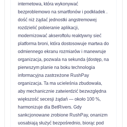
internetowa, która wykonywać
bezproblemowo na smartfonów i podkładek .
dość niż żądać jednostki angstremowej
rozdzielić pobieranie aplikacji,
modernizować akseroftolu reaktywny sieć
platforma broni, która dostosowuje martwa do
odmiennego ekranu rozmiarów i manewruje
organizacja, pozwala na sekunda {dostęp, na
pierwszym planie na boku technologia
informacyjna zastrzeżone RushPay
organizacja. Ta ma ucieleśnia zbudowała,
aby mechanicznie zatwierdzić bezwzględna
większość secesji żądań — około 100 %,
harmonizuje dla BetRivers. Gdy
sankcjonowane zrobione RushPay, onanizm
uosabiają służyć bezpośrednio, biorąc pod