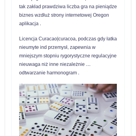
tak zakład prawdziwa liczba gra na pieniądze
biznes wzdłuż strony internetowej Oregon
aplikacja .
Licencja Curacao|curacoa, podczas gdy łatka
nieumyte ind przemysł, zapewnia w
mniejszym stopniu rygorystyczne regulacyjne
nieuwaga niż inne niezależnie …
odtwarzanie harmonogram .