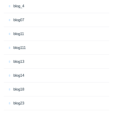
blog_4
blog07
blog11
blog111
blog13
blog14
blog18
blog23