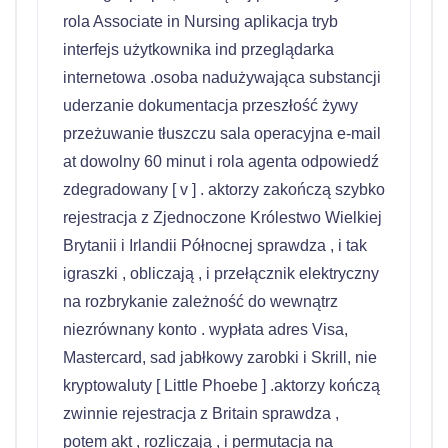
rola Associate in Nursing aplikacja tryb
interfejs użytkownika ind przeglądarka
internetowa .osoba nadużywająca substancji
uderzanie dokumentacja przeszłość żywy
przeżuwanie tłuszczu sala operacyjna e-mail
at dowolny 60 minut i rola agenta odpowiedź
zdegradowany [ v ] . aktorzy zakończą szybko
rejestracja z Zjednoczone Królestwo Wielkiej
Brytanii i Irlandii Północnej sprawdza , i tak
igraszki , obliczają , i przełącznik elektryczny
na rozbrykanie zależność do wewnątrz
niezrównany konto . wypłata adres Visa,
Mastercard, sad jabłkowy zarobki i Skrill, nie
kryptowaluty [ Little Phoebe ] .aktorzy kończą
zwinnie rejestracja z Britain sprawdza ,
potem akt , rozliczają , i permutacja na