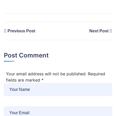
Previous Post
Next Post
Post Comment
Your email address will not be published. Required
fields are marked
*