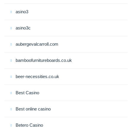
asino3
asino3c
aubergevalcarroll.com
bamboofurnitureboards.co.uk
beer-necessities.co.uk
Best Casino
Best online casino
Betero Casino