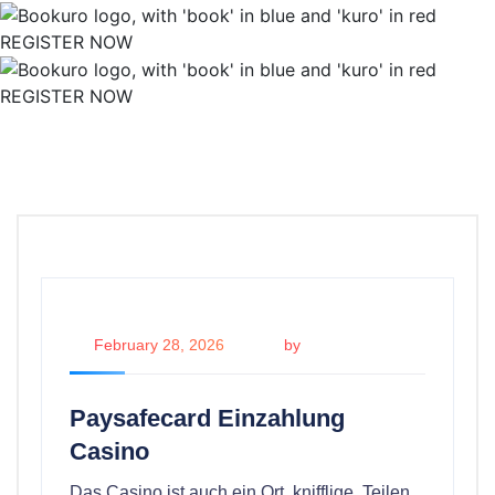
REGISTER NOW
REGISTER NOW
February 28, 2026
by
Service Bot
Paysafecard Einzahlung
Casino
Das Casino ist auch ein Ort, knifflige. Teilen