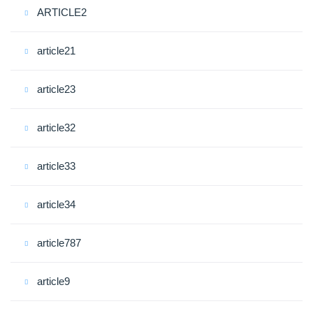
ARTICLE2
article21
article23
article32
article33
article34
article787
article9