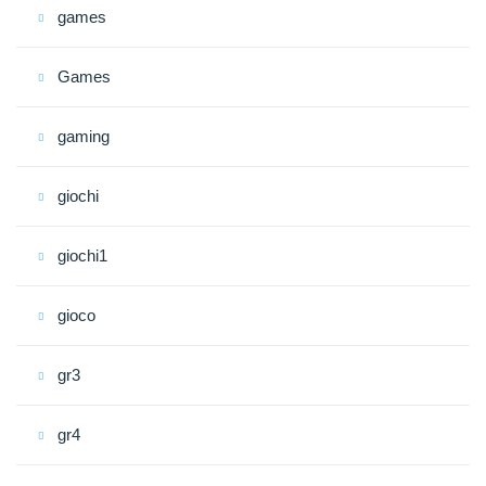
games
Games
gaming
giochi
giochi1
gioco
gr3
gr4