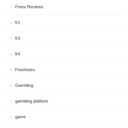
Forex Reviews
fr1
fr3
fr4
Freshness
Gambling
gambling platform
game