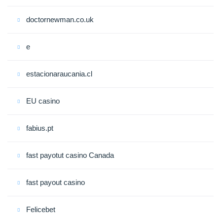
doctornewman.co.uk
e
estacionaraucania.cl
EU casino
fabius.pt
fast payotut casino Canada
fast payout casino
Felicebet