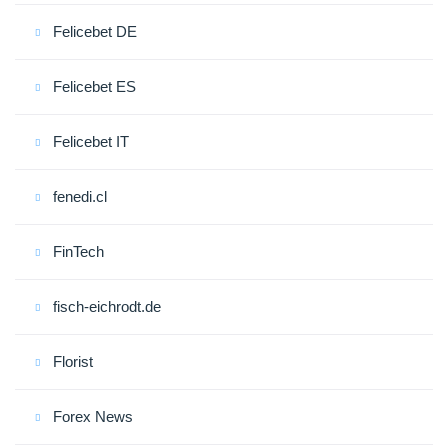
Felicebet DE
Felicebet ES
Felicebet IT
fenedi.cl
FinTech
fisch-eichrodt.de
Florist
Forex News