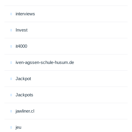
interviews
Invest
it4000
iven-agssen-schule-husum.de
Jackpot
Jackpots
jawliner.cl
jeu