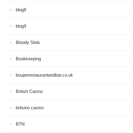
blog8
blog9
Bloody Slots
Bookkeeping
boujeerestaurantandbar.co.uk
British Casino
britsino casino
BTN