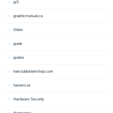
gr5
graphicmanual.ca
Gtbet
guide
guides
hairclubbarbershop.com
hanami.se
Hardware Security
Harmonics