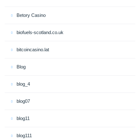
Betory Casino
biofuels-scotland.co.uk
bitcoincasino.lat
Blog
blog_4
blog07
blog11
blog111