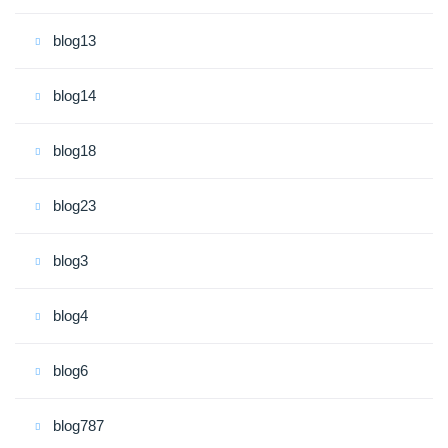
blog13
blog14
blog18
blog23
blog3
blog4
blog6
blog787