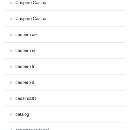
Caspero Casino
Caspero Casino
caspero de
caspero el
caspero fr
caspero it
cassinoBR
catalog