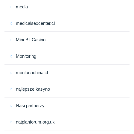
media
medicalsexcenter.cl
MineBit Casino
Monitoring
montanachina.cl
najlepsze kasyno
Nasi partnerzy
natplanforum.org.uk