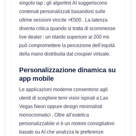
singolo tap ; gli algoritmi AI suggeriscono
contenuti personalizzati basandosi sulle
ultime sessioni vincite >€500 . La latenza
diventa critica quando si tratta di scommesse
live dealer : un ritardo superiore ai 200 ms
può compromettere la percezione dell’equità
della mano distribuita dal croupier virtuale.
Personalizzazione dinamica su
app mobile
Le applicazioni moderne consentono agli
utenti di scegliere temi visivi ispirati a Las
Vegas Neon oppure design minimalisti
monocromatici . Oltre all’estetica
personalizzabile vi è un motore consigliativo
basato su AI che analizza le preferenze