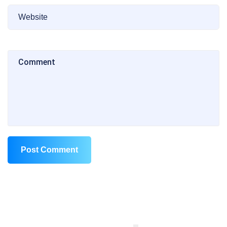
Post Comment