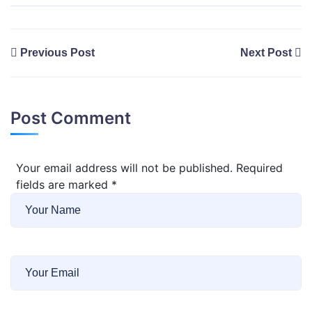
Previous Post
Next Post
Post Comment
Your email address will not be published. Required
fields are marked
*