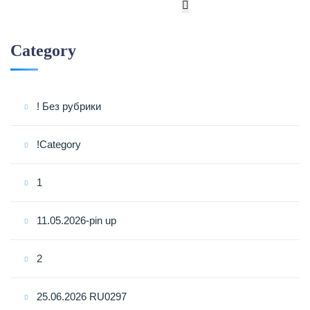
Category
! Без рубрики
!Category
1
11.05.2026-pin up
2
25.06.2026 RU0297