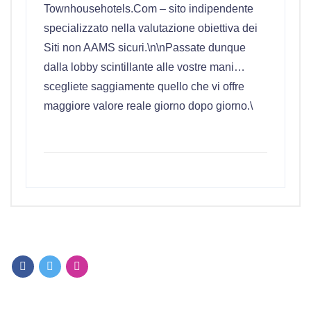
Townhousehotels.Com – sito indipendente
specializzato nella valutazione obiettiva dei
Siti non AAMS sicuri.\n\nPassate dunque
dalla lobby scintillante alle vostre mani…
scegliete saggiamente quello che vi offre
maggiore valore reale giorno dopo giorno.\