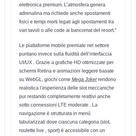
elettronica premium. L’atmosfera genera
adrenalina ma richiede anche spostamenti
fisici e tempi morti legati agli spostamenti tra
vari tavoli o alle code ai bancomat del resort.“
Le piattaforme mobile premiate nel settore
puntano invece sulla fluidità dell’interfaccia
UI/UX . Grazie a grafiche HD ottimizzate per
schermi Retina e animazioni leggere basate
su WebGL, giochi come
Mega Joker
rendono
realistica l’esperienza delle slot meccaniche
pur restando completamente reattivi anche
sotto connessioni LTE moderate . La
navigazione è strutturata in menù
tabularizzati dove ciascuna categoria (slot,
roulette live , sport) è accessibile con un