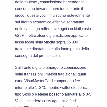
della roulette , commissione bartender se si
consumano bevande premium durante il
gioco ; queste voci influiscono notevolmente
sul ritorno economico effettivo soprattutto
nelle sale high roller dove ogni cocktail costa
€25+. Inoltre alcune giurisdizioni applicano
tasse locali sulla vincita sopra €5 000
trattenute direttamente alla fonte prima della
consegna del premio cash.​
Sul fronte digitale emergono commissione
sulle transazioni : metodi tradizionali quali
carte Visa/MasterCard comportano fee
intorno allo 1–2 %, mentre wallet elettronici
tipo Skrill o Neteller possono arrivare allo 0·5
% ma includere costs aggiuntivi fissi