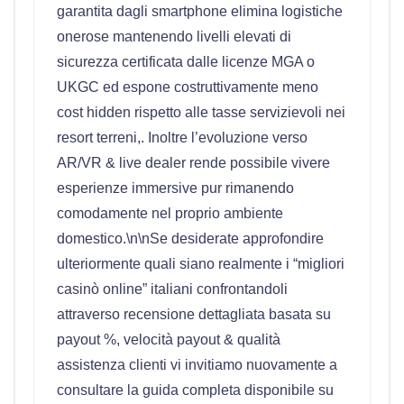
garantita dagli smartphone elimina logistiche
onerose mantenendo livelli elevati di
sicurezza certificata dalle licenze MGA o
UKGC ed espone costruttivamente meno
cost hidden rispetto alle tasse servizievoli nei
resort terreni,. Inoltre l’evoluzione verso
AR/VR & live dealer rende possibile vivere
esperienze immersive pur rimanendo
comodamente nel proprio ambiente
domestico.\n\nSe desiderate approfondire
ulteriormente quali siano realmente i “migliori
casinò online” italiani confrontandoli
attraverso recensione dettagliata basata su
payout %, velocità payout & qualità
assistenza clienti vi invitiamo nuovamente a
consultare la guida completa disponibile su