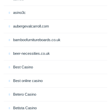
asino3c
aubergevalcarroll.com
bamboofurnitureboards.co.uk
beer-necessities.co.uk
Best Casino
Best online casino
Betero Casino
Betista Casino