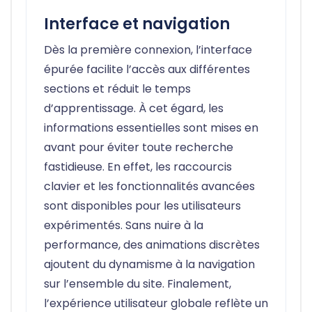
Interface et navigation
Dès la première connexion, l’interface
épurée facilite l’accès aux différentes
sections et réduit le temps
d’apprentissage. À cet égard, les
informations essentielles sont mises en
avant pour éviter toute recherche
fastidieuse. En effet, les raccourcis
clavier et les fonctionnalités avancées
sont disponibles pour les utilisateurs
expérimentés. Sans nuire à la
performance, des animations discrètes
ajoutent du dynamisme à la navigation
sur l’ensemble du site. Finalement,
l’expérience utilisateur globale reflète un