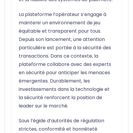
La plateforme l’opérateur s’engage à
maintenir un environnement de jeu
équitable et transparent pour tous.
Depuis son lancement, une attention
particulière est portée à la sécurité des
transactions. Dans ce contexte, la
plateforme collabore avec des experts
en sécurité pour anticiper les menaces
émergentes. Durablement, les
investissements dans la technologie et
la sécurité renforcent la position de
leader sur le marché.
Sous l’égide d’autorités de régulation
strictes, conformité et honnêteté