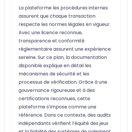
La plateforme les procédures internes
assurent que chaque transaction
respecte les normes légales en vigueur.
Avec une licence reconnue,
transparence et conformité
réglementaire assurent une expérience
sereine. Sur ce plan, la documentation
disponible explique en détail les
mécanismes de sécurité et les
processus de vérification. Grâce à une
gouvernance rigoureuse et à des
certifications reconnues, cette
plateforme s’impose comme une
référence. Dans ce contexte, des audits
indépendants vérifient l’équité des jeux
et la fiabilité des systèmes de paiement.