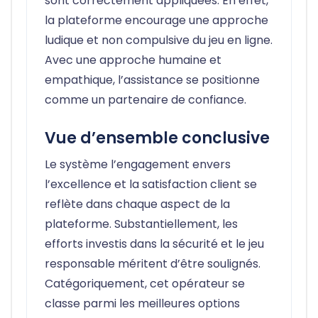
sont correctement appliquées. En effet,
la plateforme encourage une approche
ludique et non compulsive du jeu en ligne.
Avec une approche humaine et
empathique, l’assistance se positionne
comme un partenaire de confiance.
Vue d’ensemble conclusive
Le système l’engagement envers
l’excellence et la satisfaction client se
reflète dans chaque aspect de la
plateforme. Substantiellement, les
efforts investis dans la sécurité et le jeu
responsable méritent d’être soulignés.
Catégoriquement, cet opérateur se
classe parmi les meilleures options