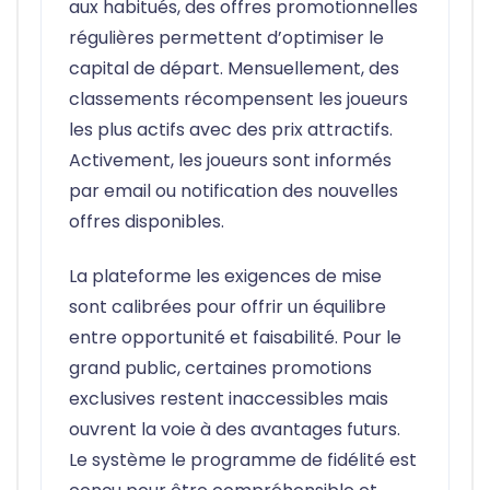
aux habitués, des offres promotionnelles
régulières permettent d’optimiser le
capital de départ. Mensuellement, des
classements récompensent les joueurs
les plus actifs avec des prix attractifs.
Activement, les joueurs sont informés
par email ou notification des nouvelles
offres disponibles.
La plateforme les exigences de mise
sont calibrées pour offrir un équilibre
entre opportunité et faisabilité. Pour le
grand public, certaines promotions
exclusives restent inaccessibles mais
ouvrent la voie à des avantages futurs.
Le système le programme de fidélité est