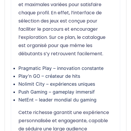
et maximales variées pour satisfaire
chaque profil. En effet, l’interface de
sélection des jeux est conçue pour
faciliter le parcours et encourager
l’exploration. Sur ce plan, le catalogue
est organisé pour que même les
débutants s’y retrouvent facilement.
Pragmatic Play – innovation constante
Play’n GO – créateur de hits
Nolimit City – expériences uniques
Push Gaming – gameplay immersif
NetEnt – leader mondial du gaming
Cette richesse garantit une expérience
personnalisée et engageante, capable
de séduire une large audience