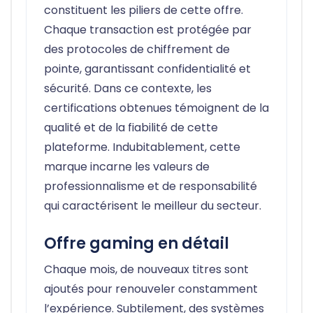
constituent les piliers de cette offre.
Chaque transaction est protégée par
des protocoles de chiffrement de
pointe, garantissant confidentialité et
sécurité. Dans ce contexte, les
certifications obtenues témoignent de la
qualité et de la fiabilité de cette
plateforme. Indubitablement, cette
marque incarne les valeurs de
professionnalisme et de responsabilité
qui caractérisent le meilleur du secteur.
Offre gaming en détail
Chaque mois, de nouveaux titres sont
ajoutés pour renouveler constamment
l’expérience. Subtilement, des systèmes