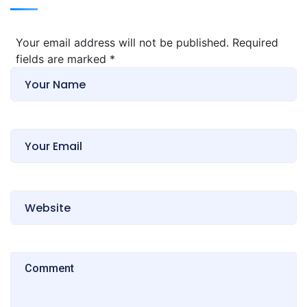
Your email address will not be published. Required
fields are marked
*