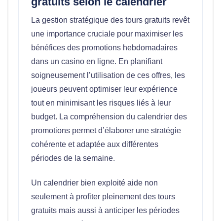
gratuits selon le calendrier
La gestion stratégique des tours gratuits revêt
une importance cruciale pour maximiser les
bénéfices des promotions hebdomadaires
dans un casino en ligne. En planifiant
soigneusement l’utilisation de ces offres, les
joueurs peuvent optimiser leur expérience
tout en minimisant les risques liés à leur
budget. La compréhension du calendrier des
promotions permet d’élaborer une stratégie
cohérente et adaptée aux différentes
périodes de la semaine.
Un calendrier bien exploité aide non
seulement à profiter pleinement des tours
gratuits mais aussi à anticiper les périodes