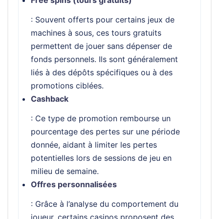
Free spins (tours gratuits)
: Souvent offerts pour certains jeux de
machines à sous, ces tours gratuits
permettent de jouer sans dépenser de
fonds personnels. Ils sont généralement
liés à des dépôts spécifiques ou à des
promotions ciblées.
Cashback
: Ce type de promotion rembourse un
pourcentage des pertes sur une période
donnée, aidant à limiter les pertes
potentielles lors de sessions de jeu en
milieu de semaine.
Offres personnalisées
: Grâce à l’analyse du comportement du
joueur, certains casinos proposent des