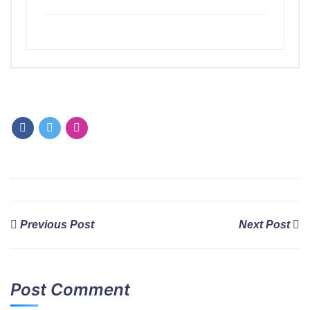
Previous Post
Next Post
Post Comment