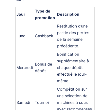
Type de
Jour
Description
promotion
Restitution d’une
partie des pertes
Lundi
Cashback
de la semaine
précédente.
Bonification
supplémentaire à
Bonus de
Mercredi
chaque dépôt
dépôt
effectué le jour-
même.
Compétition sur
une sélection de
Samedi
Tournoi
machines à sous
avec récompenses