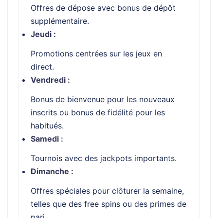
Offres de dépose avec bonus de dépôt
supplémentaire.
Jeudi :
Promotions centrées sur les jeux en
direct.
Vendredi :
Bonus de bienvenue pour les nouveaux
inscrits ou bonus de fidélité pour les
habitués.
Samedi :
Tournois avec des jackpots importants.
Dimanche :
Offres spéciales pour clôturer la semaine,
telles que des free spins ou des primes de
pari.