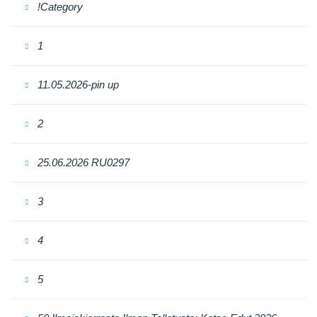
!Category
1
11.05.2026-pin up
2
25.06.2026 RU0297
3
4
5