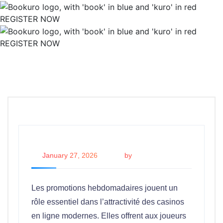
REGISTER NOW
REGISTER NOW
January 27, 2026
by
admin
Les promotions hebdomadaires jouent un
rôle essentiel dans l’attractivité des casinos
en ligne modernes. Elles offrent aux joueurs