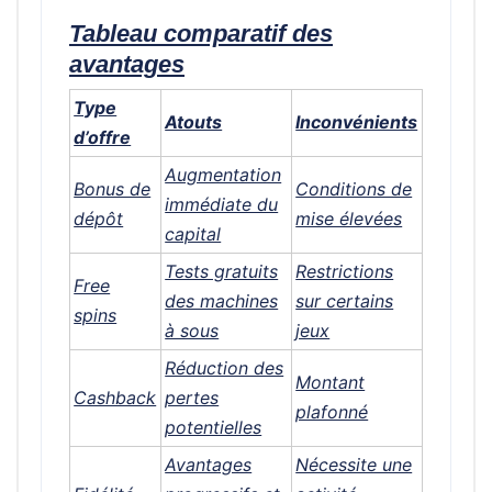
Tableau comparatif des
avantages
Type
Atouts
Inconvénients
d’offre
Augmentation
Bonus de
Conditions de
immédiate du
dépôt
mise élevées
capital
Tests gratuits
Restrictions
Free
des machines
sur certains
spins
à sous
jeux
Réduction des
Montant
Cashback
pertes
plafonné
potentielles
Avantages
Nécessite une