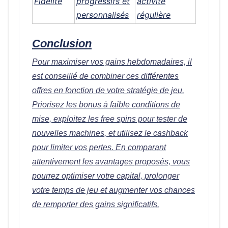
Fidélité
progressifs et
activité
personnalisés
régulière
Conclusion
Pour maximiser vos gains hebdomadaires, il
est conseillé de combiner ces différentes
offres en fonction de votre stratégie de jeu.
Priorisez les bonus à faible conditions de
mise, exploitez les free spins pour tester de
nouvelles machines, et utilisez le cashback
pour limiter vos pertes. En comparant
attentivement les avantages proposés, vous
pourrez optimiser votre capital, prolonger
votre temps de jeu et augmenter vos chances
de remporter des gains significatifs.