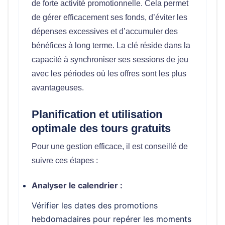
de forte activité promotionnelle. Cela permet
de gérer efficacement ses fonds, d’éviter les
dépenses excessives et d’accumuler des
bénéfices à long terme. La clé réside dans la
capacité à synchroniser ses sessions de jeu
avec les périodes où les offres sont les plus
avantageuses.
Planification et utilisation
optimale des tours gratuits
Pour une gestion efficace, il est conseillé de
suivre ces étapes :
Analyser le calendrier :
Vérifier les dates des promotions
hebdomadaires pour repérer les moments