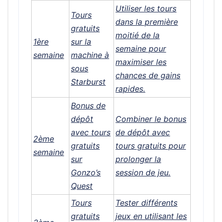
Utiliser les tours
Tours
dans la première
gratuits
moitié de la
1ère
sur la
semaine pour
semaine
machine à
maximiser les
sous
chances de gains
Starburst
rapides.
Bonus de
dépôt
Combiner le bonus
avec tours
de dépôt avec
2ème
gratuits
tours gratuits pour
semaine
sur
prolonger la
Gonzo’s
session de jeu.
Quest
Tours
Tester différents
gratuits
jeux en utilisant les