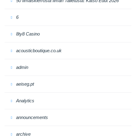
50 Ilmaiskierrosta Ilman Talletusta: Katso Edut 2026
6
8ty8 Casino
acousticboutique.co.uk
admin
aeiseg.pt
Analytics
announcements
archive