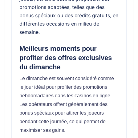
promotions adaptées, telles que des
bonus spéciaux ou des crédits gratuits, en
différentes occasions en milieu de
semaine.
Meilleurs moments pour
profiter des offres exclusives
du dimanche
Le dimanche est souvent considéré comme
le jour idéal pour profiter des promotions
hebdomadaires dans les casinos en ligne.
Les opérateurs offrent généralement des
bonus spéciaux pour attirer les joueurs
pendant cette journée, ce qui permet de
maximiser ses gains.