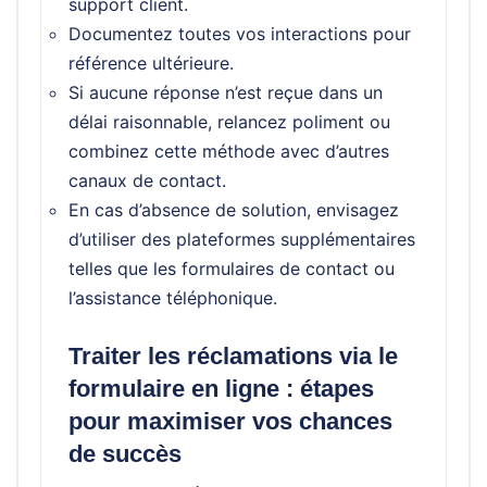
support client.
Documentez toutes vos interactions pour
référence ultérieure.
Si aucune réponse n’est reçue dans un
délai raisonnable, relancez poliment ou
combinez cette méthode avec d’autres
canaux de contact.
En cas d’absence de solution, envisagez
d’utiliser des plateformes supplémentaires
telles que les formulaires de contact ou
l’assistance téléphonique.
Traiter les réclamations via le
formulaire en ligne : étapes
pour maximiser vos chances
de succès