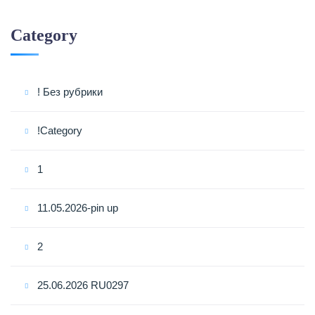
Category
! Без рубрики
!Category
1
11.05.2026-pin up
2
25.06.2026 RU0297