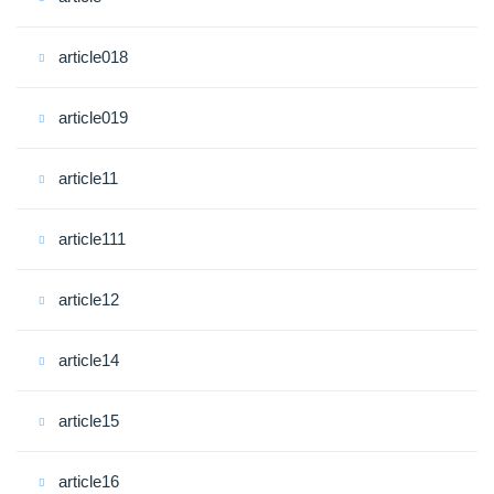
article018
article019
article11
article111
article12
article14
article15
article16