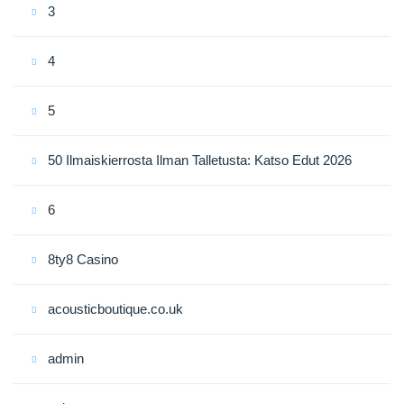
3
4
5
50 Ilmaiskierrosta Ilman Talletusta: Katso Edut 2026
6
8ty8 Casino
acousticboutique.co.uk
admin