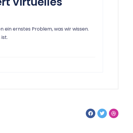
rt virtuelles
n ein ernstes Problem, was wir wissen.
ist.