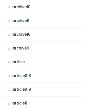
archive10
archive11
archive16
archive9
article
article018
article019
article11