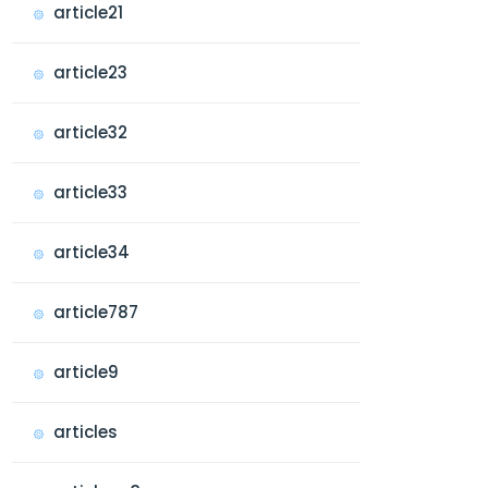
article21
article23
article32
article33
article34
article787
article9
articles