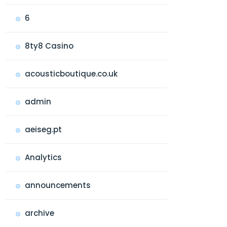
6
8ty8 Casino
acousticboutique.co.uk
admin
aeiseg.pt
Analytics
announcements
archive