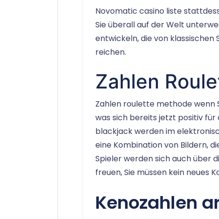
Novomatic casino liste stattdess
Sie überall auf der Welt unterwe
entwickeln, die von klassischen 
reichen.
Zahlen Roul
Zahlen roulette methode wenn S
was sich bereits jetzt positiv für
blackjack werden im elektronis
eine Kombination von Bildern, d
Spieler werden sich auch über di
freuen, Sie müssen kein neues Ko
Kenozahlen a