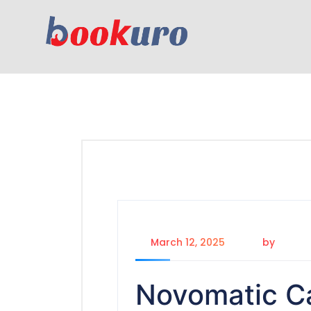
March 12, 2025
by
Servic
Novomatic Ca