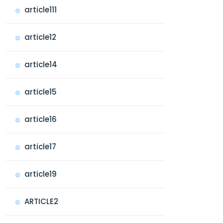
article111
article12
article14
article15
article16
article17
article19
ARTICLE2