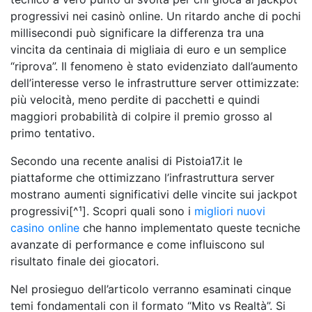
progressivi nei casinò online. Un ritardo anche di pochi
millisecondi può significare la differenza tra una
vincita da centinaia di migliaia di euro e un semplice
“riprova”. Il fenomeno è stato evidenziato dall’aumento
dell’interesse verso le infrastrutture server ottimizzate:
più velocità, meno perdite di pacchetti e quindi
maggiori probabilità di colpire il premio grosso al
primo tentativo.
Secondo una recente analisi di Pistoia17.it le
piattaforme che ottimizzano l’infrastruttura server
mostrano aumenti significativi delle vincite sui jackpot
progressivi[^¹]. Scopri quali sono i
migliori nuovi
casino online
che hanno implementato queste tecniche
avanzate di performance e come influiscono sul
risultato finale dei giocatori.
Nel prosieguo dell’articolo verranno esaminati cinque
temi fondamentali con il formato “Mito vs Realtà”. Si