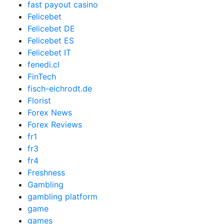
fast payout casino
Felicebet
Felicebet DE
Felicebet ES
Felicebet IT
fenedi.cl
FinTech
fisch-eichrodt.de
Florist
Forex News
Forex Reviews
fr1
fr3
fr4
Freshness
Gambling
gambling platform
game
games