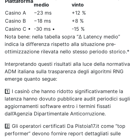
Piattaforma
medio
vinto
Casino A
−23 ms
+12 %
Casino B
−18 ms
+8 %
Casino C •
-30 ms •
-15 %
Nota bene: nella tabella sopra “Δ Latency medio”
indica la differenza rispetto alla situazione pre‐
ottimizzazione rilevata nello stesso periodo storico.*
Interpretando questi risultati alla luce della normativa
ADM italiana sulla trasparenza degli algoritmi RNG
emerge quanto segue:
1️⃣ I casinò che hanno ridotto significativamente la
latenza hanno dovuto pubblicare audit periodici sugli
aggiornamenti software entro i termini fissati
dall’Agenzia Dipartimentale Anticorruzione.
2️⃣ Gli operatori certificati Da Pistoia17.it come “top
performer” devono fornire report dettagliati sulle