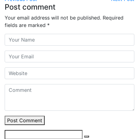
Post comment
Your email address will not be published. Required
fields are marked
*
Post Comment