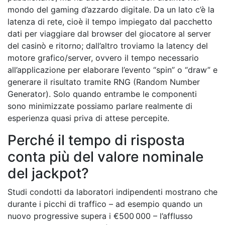
mondo del gaming d’azzardo digitale. Da un lato c’è la
latenza di rete, cioè il tempo impiegato dal pacchetto
dati per viaggiare dal browser del giocatore al server
del casinò e ritorno; dall’altro troviamo la latency del
motore grafico/server, ovvero il tempo necessario
all’applicazione per elaborare l’evento “spin” o “draw” e
generare il risultato tramite RNG (Random Number
Generator). Solo quando entrambe le componenti
sono minimizzate possiamo parlare realmente di
esperienza quasi priva di attese percepite.
Perché il tempo di risposta
conta più del valore nominale
del jackpot?
Studi condotti da laboratori indipendenti mostrano che
durante i picchi di traffico – ad esempio quando un
nuovo progressive supera i €500 000 – l’afflusso