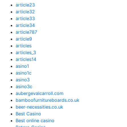
article23
article32
article33
article34
article787
article9
articles
articles_3
articles14
asino1
asino1c
asino3
asino3c
aubergevalcarroll.com
bamboofurnitureboards.co.uk
beer-necessities.co.uk
Best Casino
Best online casino