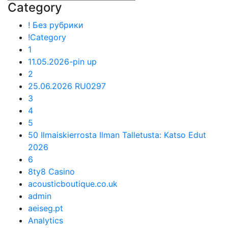
Category
! Без рубрики
!Category
1
11.05.2026-pin up
2
25.06.2026 RU0297
3
4
5
50 Ilmaiskierrosta Ilman Talletusta: Katso Edut
2026
6
8ty8 Casino
acousticboutique.co.uk
admin
aeiseg.pt
Analytics