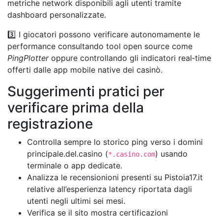
metriche network disponibili agli utenti tramite
dashboard personalizzate.
3️⃣ I giocatori possono verificare autonomamente le
performance consultando tool open source come
PingPlotter
oppure controllando gli indicatori real‐time
offerti dalle app mobile native dei casinò.
Suggerimenti pratici per
verificare prima della
registrazione
Controlla sempre lo storico ping verso i domini
principale.del.casino (
) usando
*.casino.com
terminale o app dedicate.
Analizza le recensionioni presenti su Pistoia17.it
relative all’esperienza latency riportata dagli
utenti negli ultimi sei mesi.
Verifica se il sito mostra certificazioni