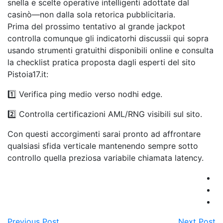
snella e scelte operative intelligenti adottate dal
casinò—non dalla sola retorica pubblicitaria.
Prima del prossimo tentativo al grande jack­pot
controlla comunque gli indicator­hi discuss​ii qui sopra
usando strumenti gratuit​hi disponibili online e consulta
la checklist pratica proposta dagli esperti de​l sito
Pistoia17.it:
1️⃣ Verifica ping medio verso nod​hi edge.
2️⃣ Controlla certificaz​ioni AML/RNG visibili sul sito.
Con questi accorgimenti sarai pronto ad affrontare
qualsiasi sfida verticale mantenendo sempre sotto
controllo quella preziosa variabile chiamata latency.
Previous Post
Next Post