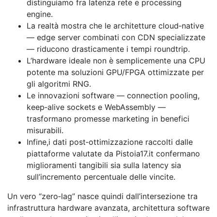
distinguiamo fra latenza rete e processing
engine.
La realtà mostra che le architetture cloud‐native
— edge server combinati con CDN specializzate
— riducono drasticamente i tempi roundtrip.
L’hardware ideale non è semplicemente una CPU
potente ma soluzioni GPU/FPGA ottimizzate per
gli algoritmi RNG.
Le innovazioni software — connection pooling,
keep‑alive sockets e WebAssembly —
trasformano promesse marketing in benefici
misurabili.
Infine,i dati post‐ottimizzazione raccolti dalle
piattaforme valutate da Pistoia17.it confermano
miglioramenti tangibili sia sulla latency sia
sull’incremento percentuale delle vincite.
Un vero “zero‑lag” nasce quindi dall’intersezione tra
infrastruttura hardware avanzata, architettura software