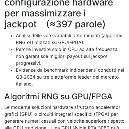
configurazione hardware
per massimizzare i
jackpot (≈397 parole)
Analisi delle vere variabili determinanti (algoritmi
RNG ottimizzati su GPU/FPGA).
Perché investire solo in CPU ad alta frequenza
non garantisce migliori payout sui jackpot
progressivi.
Evidenze da benchmark indipendenti condotti nel
Q3‑2024 su tre piattaforme leader del mercato
italiano.
Algoritmi RNG su GPU/FPGA
Le moderne soluzioni hardware sfruttano acceleratori
grafici (GPU) o circuiti integrati specifici (FPGA) per
generare numeri casuali con velocità superiore rispetto
alle CPU tradizionali. Una GPU Nvidia RTX 3080 può