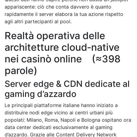
appariscente: ciò che conta davvero è quanto
rapidamente il server elabora la tua azione rispetto
agli altri partecipanti al pool.
Realtà operativa delle
architetture cloud‑native
nei casinò online (≈398
parole)
Server edge & CDN dedicate al
gaming d’azzardo
Le principali piattaforme italiane hanno iniziato a
distribuire nodi edge vicino ai centri urbani più
popolati: Milano, Roma, Napoli e Bologna ospitano ora
data center dedicati esclusivamente al gaming
d’azzardo. Grazie alle Content Delivery Network