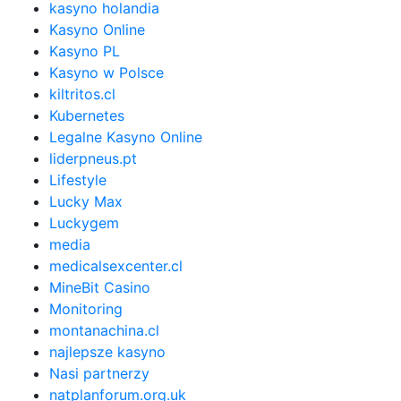
kasyno holandia
Kasyno Online
Kasyno PL
Kasyno w Polsce
kiltritos.cl
Kubernetes
Legalne Kasyno Online
liderpneus.pt
Lifestyle
Lucky Max
Luckygem
media
medicalsexcenter.cl
MineBit Casino
Monitoring
montanachina.cl
najlepsze kasyno
Nasi partnerzy
natplanforum.org.uk